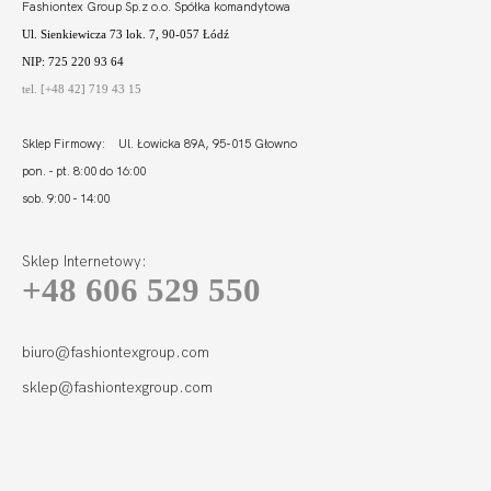
Fashiontex Group Sp.z o.o. Spółka komandytowa
Ul. Sienkiewicza 73 lok. 7, 90-057 Łódź
NIP: 725 220 93 64
tel. [+48 42] 719 43 15
Sklep Firmowy: Ul. Łowicka 89A, 95-015 Głowno
pon. - pt. 8:00 do 16:00
sob. 9:00 - 14:00
Sklep Internetowy:
+48 606 529 550
biuro@fashiontexgroup.com
sklep@fashiontexgroup.com