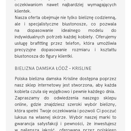
oczekiwaniom nawet najbardziej wymagających
klientek.
Nasza oferta obejmuje nie tylko bieliznę codzienną,
ale i specjalistyczne biustonosze, co pozwala
na dopasowanie idealnego modelu do
indywidualnych potrzeb każdej kobiety. Oferujemy
usługę brafitting przez telefon, która umożliwia
precyzyjne dopasowanie rozmiaru i kształtu
biustonosza do figury klientki.
BIELIZNA DAMSKA ŁÓDŹ – KRISLINE
Polska bielizna damska Krisline dostępna poprzez
nasz sklep internetowy jest stworzona, aby każda
kobieta czuła się wyjątkowo i pewnie każdego dnia.
Zapraszamy do odwiedzenia naszego sklepu
online, gdzie znajdziesz szeroki wybór bielizny,
która spełni Twoje oczekiwania i pozwoli Ci poczuć
luksus na własnej skórze. Wybór naszej marki to
gwarancja satysfakcji i pewności, że inwestujesz
w najlepszą jakość, oferowaną przez polskiego