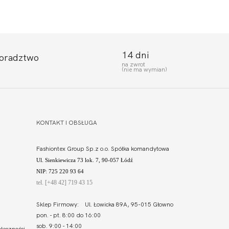
14 dni
doradztwo
na zwrot
(nie ma wymian)
KONTAKT I OBSŁUGA
Fashiontex Group Sp.z o.o. Spółka komandytowa
Ul. Sienkiewicza 73 lok. 7, 90-057 Łódź
NIP: 725 220 93 64
tel. [+48 42] 719 43 15
Sklep Firmowy: Ul. Łowicka 89A, 95-015 Głowno
pon. - pt. 8:00 do 16:00
sob. 9:00 - 14:00
łeczności