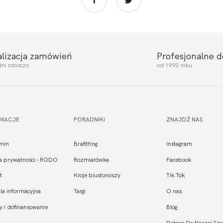
alizacja zamówień
Profesjonalne 
dni robocze
od 1992 roku
RMACJE
PORADNIKI
ZNAJDŹ NAS
min
Brafitting
Instagram
ka prywatności - RODO
Rozmiarówka
Facebook
t
Kroje biustonoszy
Tik Tok
la informacyjna
Targi
O nas
y i dofinansowanie
Blog
Dołącz Do Naszej Spo