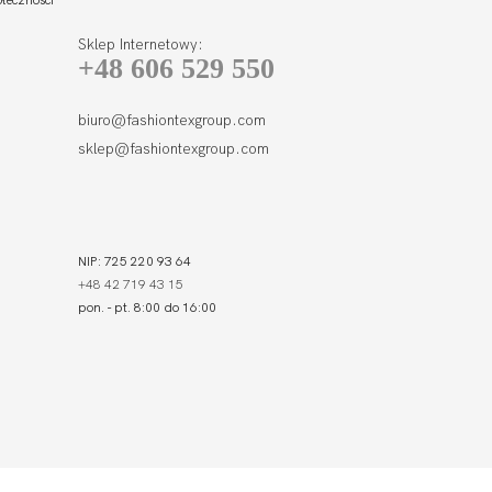
Sklep Internetowy:
+48 606 529 550
biuro@fashiontexgroup.com
sklep@fashiontexgroup.com
NIP: 725 220 93 64
+48 42 719 43 15
pon. - pt. 8:00 do 16:00