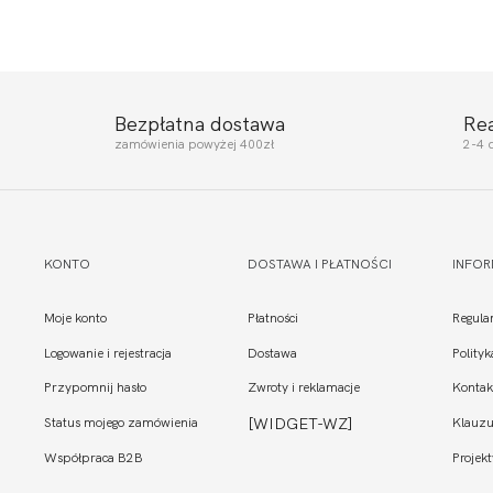
Bezpłatna dostawa
Re
zamówienia powyżej 400zł
2-4 
KONTO
DOSTAWA I PŁATNOŚCI
INFO
Moje konto
Płatności
Regula
Logowanie i rejestracja
Dostawa
Polity
Przypomnij hasło
Zwroty i reklamacje
Kontak
Status mojego zamówienia
[WIDGET-WZ]
Klauzu
Współpraca B2B
Projekt