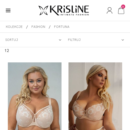
0
KOLEKCJE
FASHION
FORTUNA
FORTUNA
SORTUJ
FILTRUJ
1
2