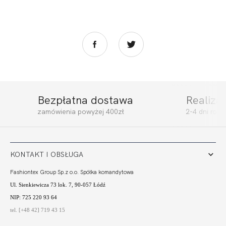
Bezpłatna dostawa
Realiza
zamówienia powyżej 400zł
2-4 dni rob
KONTAKT I OBSŁUGA
Fashiontex Group Sp.z o.o. Spółka komandytowa
Ul. Sienkiewicza 73 lok. 7, 90-057 Łódź
NIP: 725 220 93 64
tel. [+48 42] 719 43 15