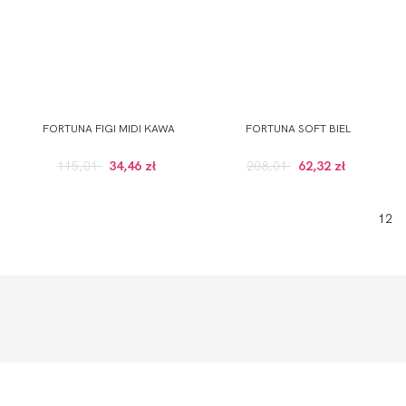
FORTUNA FIGI MIDI KAWA
FORTUNA SOFT BIEL
115,01
34,46 zł
208,01
62,32 zł
1
2