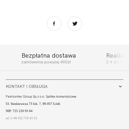
Bezpłatna dostawa
Realiza
TANZANIA
TANZANIA FIGI
zamówienia powyżej 400zł
2-4 dni rob
BALCONETTE
MINI
158,01
47,40 zł
77,00
23,10 zł
KONTAKT I OBSŁUGA
Fashiontex Group Sp.z o.o. Spółka komandytowa
Ul. Sienkiewicza 73 lok. 7, 90-057 Łódź
NIP: 725 220 93 64
tel. [+48 42] 719 43 15