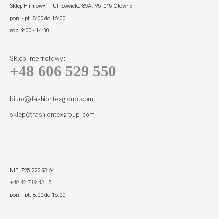
Sklep Firmowy: Ul. Łowicka 89A, 95-015 Głowno
pon. - pt. 8:00 do 16:00
sob. 9:00 - 14:00
Sklep Internetowy:
+48 606 529 550
TANZANIA FIGI
MIDI
103,00
30,90 zł
biuro@fashiontexgroup.com
sklep@fashiontexgroup.com
NIP: 725 220 93 64
+48 42 719 43 15
pon. - pt. 8:00 do 16:00