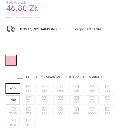
156,00 ZŁ
46,80 ZŁ
NAJNIŻSZA CENA Z 30 DNI PRZED OBNIŻKĄ: 46,80 ZŁ
DOSTĘPNY: JAK PONIŻEJ
Kolekcja:
TANZANIA
TABELA ROZMIARÓW
ZOBACZ JAK DOBRAĆ
65B
65C
65D
65DD
65E
65F
70B
70C
70D
70DD
70E
75B
75C
75D
75DD
75E
80A
80C
80D
80DD
85B
85C
85D