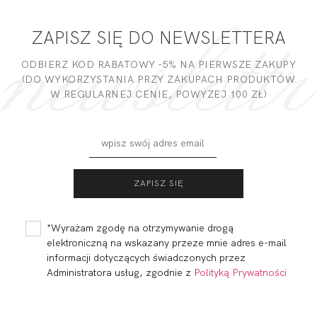
nam w tym pomoże!
ZAPISZ SIĘ DO NEWSLETTERA
DODAJ OPINIĘ
ODBIERZ KOD RABATOWY -5% NA PIERWSZE ZAKUPY
(DO WYKORZYSTANIA PRZY ZAKUPACH PRODUKTÓW
W REGULARNEJ CENIE, POWYZEJ 100 ZŁ)
TANZANIA SOFT
TANZANIA
BRASSIERE
192,00
57,60 zł
156,00
46,80 zł
*Wyrażam zgodę na otrzymywanie drogą
elektroniczną na wskazany przeze mnie adres e-mail
informacji dotyczących świadczonych przez
Administratora usług, zgodnie z
Polityką Prywatności