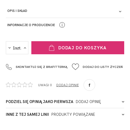
OPIS I SKŁAD
ⓘ
INFORMACJE O PRODUCENCIE
PRODUCENT
DODAJ DO KOSZYKA
Krisline
Fashiontex Group Sp.z o.o. Spółka komandytowa
SKONTAKTUJ SIĘ Z BRAFITTERKĄ
DODAJ DO LISTY ŻYCZEŃ
+48 42 719 43 15
biuro@fashiontexgroup.com
Ul. Sienkiewicza 73 lok. 7,
UWAGI 0
DODAJ OPINIĘ
90-057
Łódź
Polska
PODZIEL SIĘ OPINIĄ JAKO PIERWSZA
DODAJ OPINIĘ
ADRES PUNKTU KONTAKTOWEGO
INNE Z TEJ SAMEJ LINII
PRODUKTY POWIĄZANE
Miałeś już kontakt z naszym produktem? Zostaw opinię
- to dla Ciebie staramy się być najlepsi, a Twoje zdanie bardzo
PODMIOT ODPOWIEDZIALNY ZA WPROWADZENIE DO UE