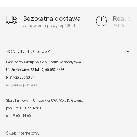
Bezpłatna dostawa
Realiza
zamówienia powyżej 400zł
2-4 dni rob
KONTAKT I OBSŁUGA
Fashiontex Group Sp.z o.o. Spółka komandytowa
Ul. Sienkiewicza 73 lok. 7, 90-057 Łódź
NIP: 725 220 93 64
tel. [+48 42] 719 43 15
Sklep Firmowy: Ul. Łowicka 89A, 95-015 Głowno
pon. - pt. 8:00 do 16:00
sob. 9:00 - 14:00
Sklep Internetowy: