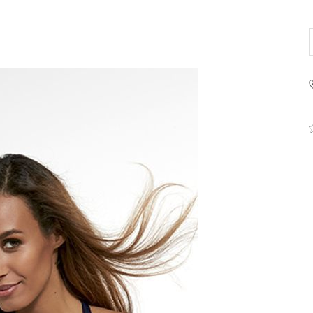
PRODUCENT
Krisline
Fashiontex Group Sp.z o.
komandytowa
+48 42 719 43 15
biuro@fashiontexgroup.
Ul. Sienkiewicza 73 lok. 7
90-057
Łódź
Polska
PODMIOT ODPOWIEDZIALNY 
WPROWADZENIE DO UE
Fashiontex Group Sp.z o.
komandytowa
+48 42 719 43 15
biuro@fashiontexgroup.
Ul. Sienkiewicza 73 lok. 7
90-057
Łódź