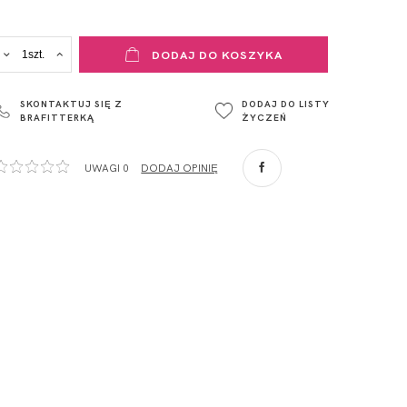
ADRES PUNKTU KONTAKTOWEGO
DODAJ DO KOSZYKA
ul. Łowicka 89a
o. Spółka
95-015
SKONTAKTUJ SIĘ Z
DODAJ DO LISTY
Głowno
BRAFITTERKĄ
ŻYCZEŃ
Polska
com
,
UWAGI 0
DODAJ OPINIĘ
ZA
o. Spółka
com
,