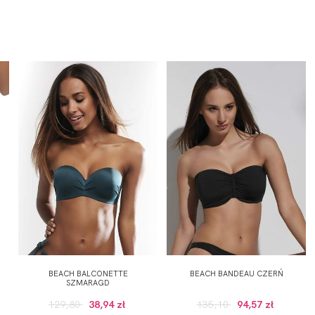
BEACH BALCONETTE
BEACH BANDEAU CZERŃ
SZMARAGD
129,80
38,94 zł
135,10
94,57 zł