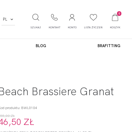
0
PL
SZUKAJ
KONTAKT
KONTO
LISTA ŻYCZEŃ
KOSZYK
BLOG
BRAFITTING
Beach Brassiere Granat
Kod produktu: BWL0104
155,00 ZŁ
46,50 ZŁ