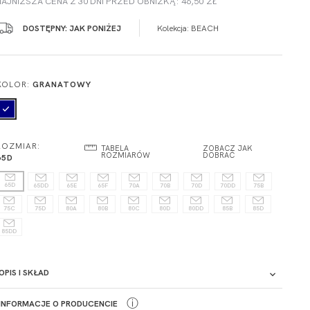
NAJNIŻSZA CENA Z 30 DNI PRZED OBNIŻKĄ: 46,50 ZŁ
DOSTĘPNY: JAK PONIŻEJ
Kolekcja:
BEACH
KOLOR:
GRANATOWY
ROZMIAR:
TABELA
ZOBACZ JAK
ROZMIARÓW
DOBRAĆ
65D
65D
65DD
65E
65F
70A
70B
70D
70DD
75B
75C
75D
80A
80B
80C
80D
80DD
85B
85D
85DD
OPIS I SKŁAD
ⓘ
INFORMACJE O PRODUCENCIE