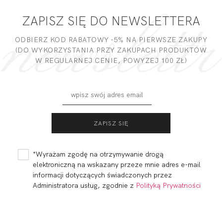
ZAPISZ SIĘ DO NEWSLETTERA
DODAJ OPINIĘ
ODBIERZ KOD RABATOWY -5% NA PIERWSZE ZAKUPY
(DO WYKORZYSTANIA PRZY ZAKUPACH PRODUKTÓW
W REGULARNEJ CENIE, POWYZEJ 100 ZŁ)
BEACH SOFT
BEACH SOFT
GRANAT
SZMARAGD
192,00
57,60 zł
151,79
45,54 zł
*Wyrażam zgodę na otrzymywanie drogą
elektroniczną na wskazany przeze mnie adres e-mail
informacji dotyczących świadczonych przez
Administratora usług, zgodnie z
Polityką Prywatności