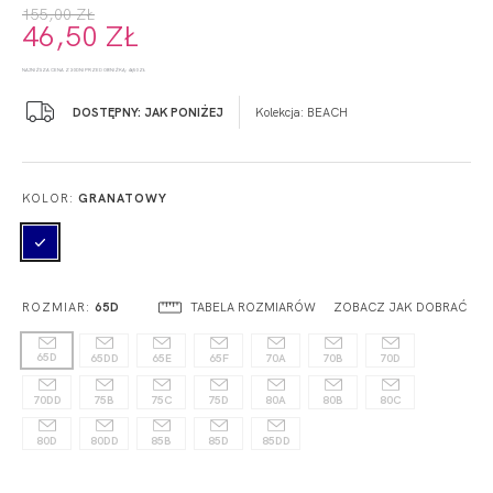
155,00 ZŁ
46,50 ZŁ
NAJNIŻSZA CENA Z 30 DNI PRZED OBNIŻKĄ: 46,50 ZŁ
DOSTĘPNY: JAK PONIŻEJ
Kolekcja:
BEACH
KOLOR:
GRANATOWY
TABELA ROZMIARÓW
ZOBACZ JAK DOBRAĆ
ROZMIAR:
65D
65D
65DD
65E
65F
70A
70B
70D
70DD
75B
75C
75D
80A
80B
80C
80D
80DD
85B
85D
85DD