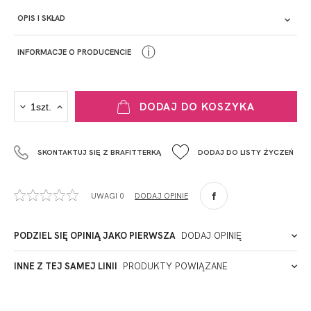
OPIS I SKŁAD
ⓘ
INFORMACJE O PRODUCENCIE
PRODUCENT
DODAJ DO KOSZYKA
Krisline
Fashiontex Group Sp.z o.o. Spółka komandytowa
SKONTAKTUJ SIĘ Z BRAFITTERKĄ
DODAJ DO LISTY ŻYCZEŃ
+48 42 719 43 15
biuro@fashiontexgroup.com
Ul. Sienkiewicza 73 lok. 7,
UWAGI 0
DODAJ OPINIĘ
90-057
Łódź
Polska
PODZIEL SIĘ OPINIĄ JAKO PIERWSZA
DODAJ OPINIĘ
ADRES PUNKTU KONTAKTOWEGO
INNE Z TEJ SAMEJ LINII
PRODUKTY POWIĄZANE
Miałeś już kontakt z naszym produktem? Zostaw opinię
- to dla Ciebie staramy się być najlepsi, a Twoje zdanie bardzo
PODMIOT ODPOWIEDZIALNY ZA WPROWADZENIE DO UE
nam w tym pomoże!