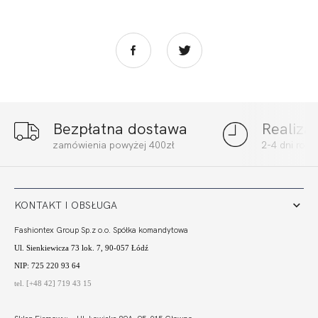
Bezpłatna dostawa
Realiza
BEACH
zamówienia powyżej 400zł
2-4 dni rob
BALCONETTE MHM
BORDO
192,00
57,60 zł
KONTAKT I OBSŁUGA
Fashiontex Group Sp.z o.o. Spółka komandytowa
Ul. Sienkiewicza 73 lok. 7, 90-057 Łódź
NIP: 725 220 93 64
tel. [+48 42] 719 43 15