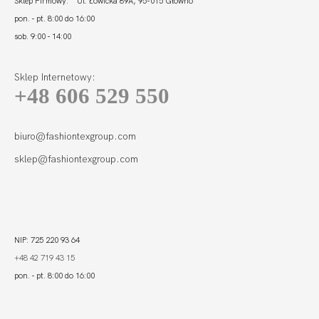
Sklep Firmowy: Ul. Łowicka 89A, 95-015 Głowno
pon. - pt. 8:00 do 16:00
sob. 9:00 - 14:00
Sklep Internetowy:
+48 606 529 550
biuro@fashiontexgroup.com
sklep@fashiontexgroup.com
NIP: 725 220 93 64
+48 42 719 43 15
pon. - pt. 8:00 do 16:00