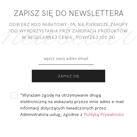
ZAPISZ SIĘ DO NEWSLETTERA
DODAJ OPINIĘ
ODBIERZ KOD RABATOWY -5% NA PIERWSZE ZAKUPY
(DO WYKORZYSTANIA PRZY ZAKUPACH PRODUKTÓW
W REGULARNEJ CENIE, POWYZEJ 100 ZŁ)
BEACH ESPANA
BEACH FIGI BIKINI
SZMARAGD
BORDO
147,40
44,22 zł
82,00
24,60 zł
*Wyrażam zgodę na otrzymywanie drogą
elektroniczną na wskazany przeze mnie adres e-mail
informacji dotyczących świadczonych przez
Administratora usług, zgodnie z
Polityką Prywatności