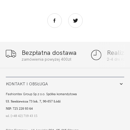
Bezpłatna dostawa
Realiza
BEACH FIGI MIDI
BEACH FIGI MIDI
zamówienia powyżej 400zł
2-4 dni rob
SZMARAGD
BORDO
75,80
22,74 zł
91,00
27,30 zł
KONTAKT I OBSŁUGA
Fashiontex Group Sp.z o.o. Spółka komandytowa
Ul. Sienkiewicza 73 lok. 7, 90-057 Łódź
NIP: 725 220 93 64
tel. [+48 42] 719 43 15