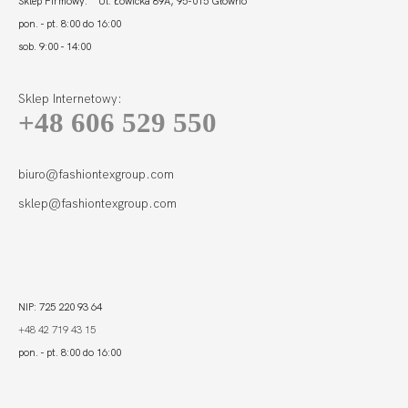
Sklep Firmowy: Ul. Łowicka 89A, 95-015 Głowno
pon. - pt. 8:00 do 16:00
sob. 9:00 - 14:00
Sklep Internetowy:
+48 606 529 550
BEACH PADDED
BRA CZERŃ
157,40
110,18 zł
biuro@fashiontexgroup.com
sklep@fashiontexgroup.com
NIP: 725 220 93 64
+48 42 719 43 15
pon. - pt. 8:00 do 16:00