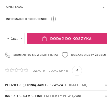
OPIS I SKŁAD
ⓘ
INFORMACJE O PRODUCENCIE
PRODUCENT
DODAJ DO KOSZYKA
Krisline
Fashiontex Group Sp.z o.o. Spółka komandytowa
SKONTAKTUJ SIĘ Z BRAFITTERKĄ
DODAJ DO LISTY ŻYCZEŃ
+48 42 719 43 15
biuro@fashiontexgroup.com
Ul. Sienkiewicza 73 lok. 7,
UWAGI 0
DODAJ OPINIĘ
90-057
Łódź
Polska
PODZIEL SIĘ OPINIĄ JAKO PIERWSZA
DODAJ OPINIĘ
ADRES PUNKTU KONTAKTOWEGO
INNE Z TEJ SAMEJ LINII
PRODUKTY POWIĄZANE
Miałeś już kontakt z naszym produktem? Zostaw opinię
- to dla Ciebie staramy się być najlepsi, a Twoje zdanie bardzo
PODMIOT ODPOWIEDZIALNY ZA WPROWADZENIE DO UE
nam w tym pomoże!