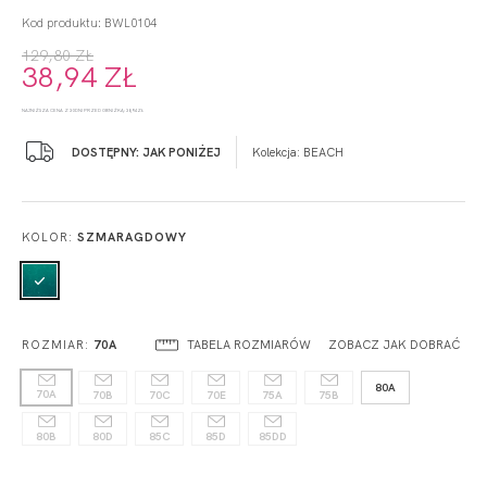
Kod produktu: BWL0104
129,80 ZŁ
38,94 ZŁ
NAJNIŻSZA CENA Z 30 DNI PRZED OBNIŻKĄ: 38,94 ZŁ
DOSTĘPNY: JAK PONIŻEJ
Kolekcja:
BEACH
KOLOR:
SZMARAGDOWY
TABELA ROZMIARÓW
ZOBACZ JAK DOBRAĆ
ROZMIAR:
70A
80A
70A
70B
70C
70E
75A
75B
80B
80D
85C
85D
85DD