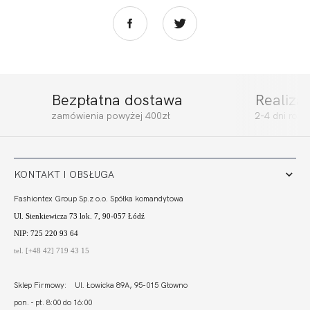
Bezpłatna dostawa
Realiza
BEACH ESPANA
BEACH SOFT
zamówienia powyżej 400zł
2-4 dni rob
CZERŃ
BORDO
147,40
103,18 zł
192,00
57,60 zł
KONTAKT I OBSŁUGA
Fashiontex Group Sp.z o.o. Spółka komandytowa
Ul. Sienkiewicza 73 lok. 7, 90-057 Łódź
NIP: 725 220 93 64
tel. [+48 42] 719 43 15
Sklep Firmowy: Ul. Łowicka 89A, 95-015 Głowno
pon. - pt. 8:00 do 16:00