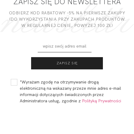
ZAPISZ SIĘ DO NEWSLETTERA
DODAJ OPINIĘ
ODBIERZ KOD RABATOWY -5% NA PIERWSZE ZAKUPY
(DO WYKORZYSTANIA PRZY ZAKUPACH PRODUKTÓW
W REGULARNEJ CENIE, POWYZEJ 100 ZŁ)
BEACH BRASSIERE
BEACH DECO
SZMARAGD
PLUNGE
SZMARAGD
129,80
38,94 zł
147,40
44,22 zł
*Wyrażam zgodę na otrzymywanie drogą
elektroniczną na wskazany przeze mnie adres e-mail
informacji dotyczących świadczonych przez
Administratora usług, zgodnie z
Polityką Prywatności