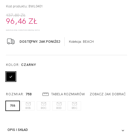
Kod produktu: BWL0401
137,80 ZŁ
96,46 ZŁ
NAJNIŻSZA CENA Z 30 DNI PRZED OBNIŻKĄ: 130,91 ZŁ
DOSTĘPNY: JAK PONIŻEJ
Kolekcja:
BEACH
KOLOR:
CZARNY
TABELA ROZMIARÓW
ZOBACZ JAK DOBRAĆ
ROZMIAR:
75B
75B
80B
80C
80D
85C
OPIS I SKŁAD