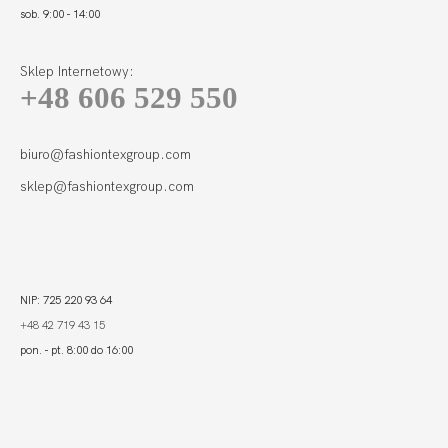
sob. 9:00 - 14:00
Sklep Internetowy:
+48 606 529 550
BEACH TANKINI
SOFT SZMARAGD
199,80
59,94 zł
biuro@fashiontexgroup.com
sklep@fashiontexgroup.com
NIP: 725 220 93 64
+48 42 719 43 15
pon. - pt. 8:00 do 16:00