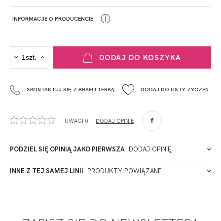
ⓘ
INFORMACJE O PRODUCENCIE
PRODUCENT
DODAJ DO KOSZYKA
Krisline
Fashiontex Group Sp.z o.o. Spółka komandytowa
SKONTAKTUJ SIĘ Z BRAFITTERKĄ
DODAJ DO LISTY ŻYCZEŃ
+48 42 719 43 15
biuro@fashiontexgroup.com
Ul. Sienkiewicza 73 lok. 7,
UWAGI 0
DODAJ OPINIĘ
90-057
Łódź
Polska
PODZIEL SIĘ OPINIĄ JAKO PIERWSZA
DODAJ OPINIĘ
ADRES PUNKTU KONTAKTOWEGO
INNE Z TEJ SAMEJ LINII
PRODUKTY POWIĄZANE
Miałeś już kontakt z naszym produktem? Zostaw opinię
- to dla Ciebie staramy się być najlepsi, a Twoje zdanie bardzo
PODMIOT ODPOWIEDZIALNY ZA WPROWADZENIE DO UE
nam w tym pomoże!