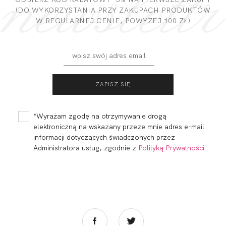
(DO WYKORZYSTANIA PRZY ZAKUPACH PRODUKTÓW
W REGULARNEJ CENIE, POWYZEJ 100 ZŁ)
BEACH BRASSIERE
BEACH DECO
SZMARAGD
PLUNGE
SZMARAGD
129,80
38,94 zł
147,40
44,22 zł
*Wyrażam zgodę na otrzymywanie drogą
elektroniczną na wskazany przeze mnie adres e-mail
informacji dotyczących świadczonych przez
Administratora usług, zgodnie z
Polityką Prywatności