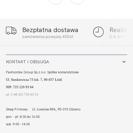
Bezpłatna dostawa
Realiza
BEACH ESPANA
BEACH SOFT
zamówienia powyżej 400zł
2-4 dni rob
CZERŃ
BORDO
147,40
103,18 zł
192,00
57,60 zł
KONTAKT I OBSŁUGA
Fashiontex Group Sp.z o.o. Spółka komandytowa
Ul. Sienkiewicza 73 lok. 7, 90-057 Łódź
NIP: 725 220 93 64
tel. [+48 42] 719 43 15
Sklep Firmowy: Ul. Łowicka 89A, 95-015 Głowno
pon. - pt. 8:00 do 16:00
sob. 9:00 - 14:00