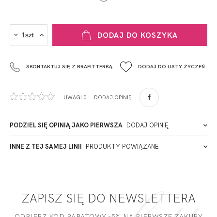
PRODUCENT
DODAJ DO KOSZYKA
Krisline
Fashiontex Group Sp.z o.o. Spółka komandytowa
SKONTAKTUJ SIĘ Z BRAFITTERKĄ
DODAJ DO LISTY ŻYCZEŃ
+48 42 719 43 15
biuro@fashiontexgroup.com
Ul. Sienkiewicza 73 lok. 7,
UWAGI 0
DODAJ OPINIĘ
90-057
Łódź
Polska
PODZIEL SIĘ OPINIĄ JAKO PIERWSZA
DODAJ OPINIĘ
ADRES PUNKTU KONTAKTOWEGO
INNE Z TEJ SAMEJ LINII
PRODUKTY POWIĄZANE
Miałeś już kontakt z naszym produktem? Zostaw opinię
- to dla Ciebie staramy się być najlepsi, a Twoje zdanie bardzo
PODMIOT ODPOWIEDZIALNY ZA WPROWADZENIE DO UE
nam w tym pomoże!
ZAPISZ SIĘ DO NEWSLETTERA
DODAJ OPINIĘ
ODBIERZ KOD RABATOWY -5% NA PIERWSZE ZAKUPY