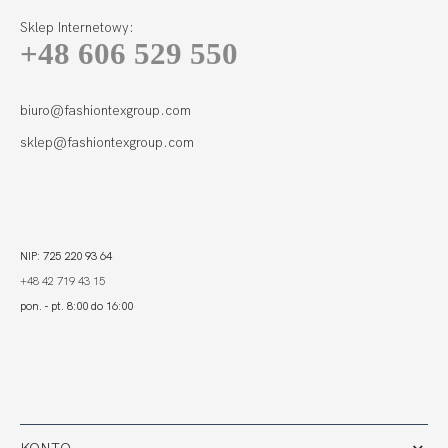
Sklep Internetowy:
+48 606 529 550
BEACH TANKINI
SOFT SZMARAGD
199,80
59,94 zł
biuro@fashiontexgroup.com
sklep@fashiontexgroup.com
NIP: 725 220 93 64
+48 42 719 43 15
pon. - pt. 8:00 do 16:00
KONTO