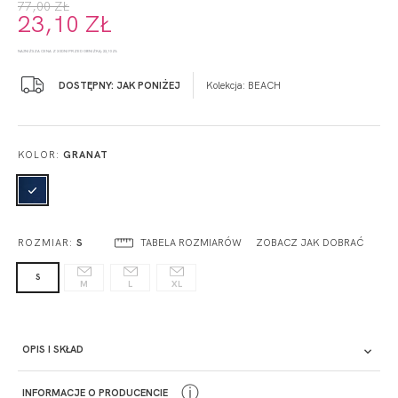
77,00 ZŁ
23,10 ZŁ
NAJNIŻSZA CENA Z 30 DNI PRZED OBNIŻKĄ: 23,10 ZŁ
DOSTĘPNY: JAK PONIŻEJ
Kolekcja:
BEACH
KOLOR:
GRANAT
TABELA ROZMIARÓW
ZOBACZ JAK DOBRAĆ
ROZMIAR:
S
S
M
L
XL
OPIS I SKŁAD
ⓘ
INFORMACJE O PRODUCENCIE