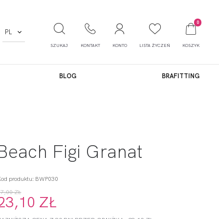
0
PL
SZUKAJ
KONTAKT
KONTO
LISTA ŻYCZEŃ
KOSZYK
BLOG
BRAFITTING
Beach Figi Granat
Kod produktu: BWP030
77,00 ZŁ
23,10 ZŁ