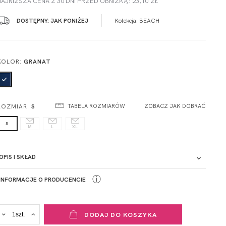
NAJNIŻSZA CENA Z 30 DNI PRZED OBNIŻKĄ: 23,10 ZŁ
DOSTĘPNY: JAK PONIŻEJ
Kolekcja:
BEACH
KOLOR:
GRANAT
ROZMIAR:
S
TABELA ROZMIARÓW
ZOBACZ JAK DOBRAĆ
S
M
L
XL
OPIS I SKŁAD
ⓘ
INFORMACJE O PRODUCENCIE
ADRES PUNKTU KONTAKTOWEGO
DODAJ DO KOSZYKA
ul. Łowicka 89a