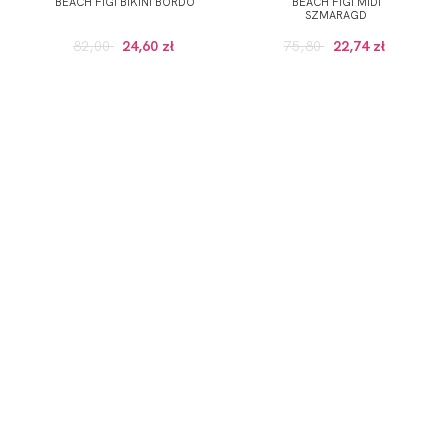
BEACH FIGI BIKINI BORDO
BEACH FIGI MIDI
SZMARAGD
82,00
24,60 zł
75,80
22,74 zł
ZAPISZ SIĘ DO NEWSLETTERA
ERWSZE ZAKUPY (DO WYKORZYSTANIA PRZY ZAKUPACH PRODUKTÓW W RE
 wskazany przeze mnie adres e-mail informacji dotyczących świadcz