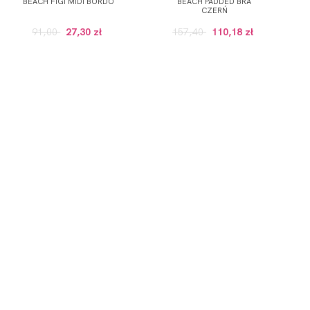
BEACH FIGI MIDI BORDO
BEACH PADDED BRA
CZERŃ
91,00
27,30 zł
157,40
110,18 zł
GULARNEJ CENIE, POWYZEJ 100 ZŁ)
onych przez Administratora usług, zgodnie z
Polityką