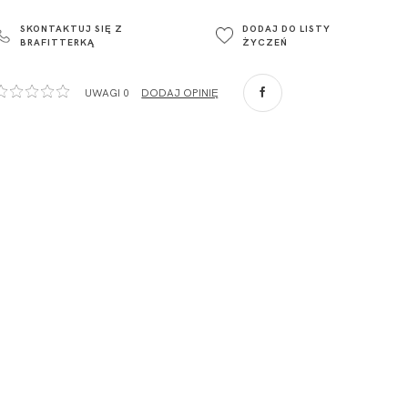
o. Spółka
95-015
SKONTAKTUJ SIĘ Z
DODAJ DO LISTY
Głowno
BRAFITTERKĄ
ŻYCZEŃ
Polska
com
,
UWAGI 0
DODAJ OPINIĘ
ZA
o. Spółka
com
,