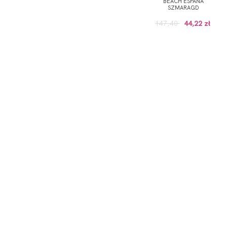
BEACH ESPANA
SZMARAGD
147,40
44,22 zł
ODBIERZ KOD RABATOWY -5% NA PI
*Wyrażam zgodę na otrzymywanie drogą elektroniczną na
Prywatności