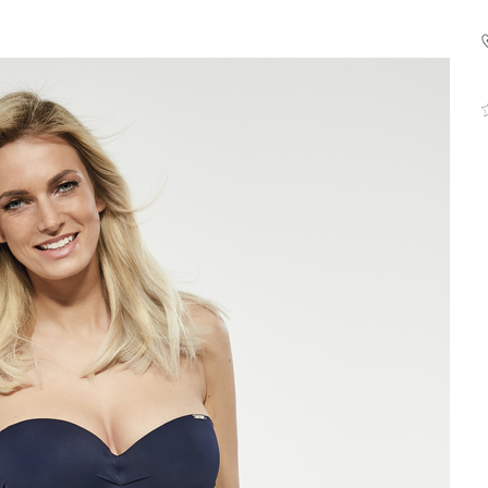
Fashiontex Group Sp.z o.
komandytowa
+48 42 719 43 15
biuro@fashiontexgroup.
Ul. Sienkiewicza 73 lok. 7
90-057
Łódź
Polska
PODMIOT ODPOWIEDZIALNY 
WPROWADZENIE DO UE
Fashiontex Group Sp.z o.
komandytowa
+48 42 719 43 15
biuro@fashiontexgroup.
Ul. Sienkiewicza 73 lok. 7
90-057
Łódź
Polska