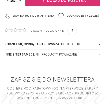
DODAJ DO KOSZYKA
Krisline
Fashiontex Group Sp.z o.o. Spółka komandytowa
SKONTAKTUJ SIĘ Z BRAFITTERKĄ
DODAJ DO LISTY ŻYCZEŃ
+48 42 719 43 15
biuro@fashiontexgroup.com
Ul. Sienkiewicza 73 lok. 7,
UWAGI 0
DODAJ OPINIĘ
90-057
Łódź
Polska
PODZIEL SIĘ OPINIĄ JAKO PIERWSZA
DODAJ OPINIĘ
ADRES PUNKTU KONTAKTOWEGO
INNE Z TEJ SAMEJ LINII
PRODUKTY POWIĄZANE
Miałeś już kontakt z naszym produktem? Zostaw opinię
- to dla Ciebie staramy się być najlepsi, a Twoje zdanie bardzo
PODMIOT ODPOWIEDZIALNY ZA WPROWADZENIE DO UE
nam w tym pomoże!
ZAPISZ SIĘ DO NEWSLETTERA
DODAJ OPINIĘ
ODBIERZ KOD RABATOWY -5% NA PIERWSZE ZAKUPY
(DO WYKORZYSTANIA PRZY ZAKUPACH PRODUKTÓW
W REGULARNEJ CENIE, POWYZEJ 100 ZŁ)