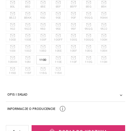
80L
85D
85E
85F
85FF
85G
85H
85JJ
85KK
90D
90E
90F
90GG
90HH
90J
90JJ
95D
95E
95F
95GG
95JJ
100D
100E
100F
100FF
100G
100GG
100H
100I
100J
105D
105E
105F
105G
105H
110D
105HH
105I
110E
110F
110G
110H
115D
115F
115G
115H
OPIS I SKŁAD
ⓘ
INFORMACJE O PRODUCENCIE
PRODUCENT