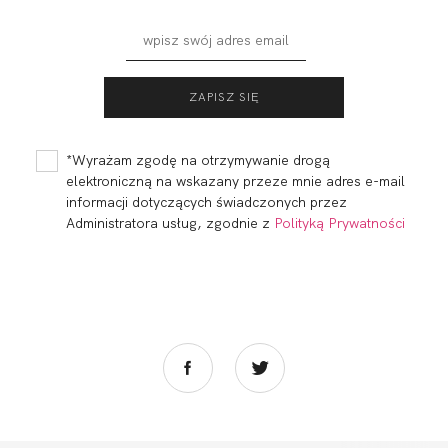
BEACH STRINGI
BEACH
SZMARAGD
BALCONETTE
SZMARAGD
59,80
17,94 zł
129,80
38,94 zł
*Wyrażam zgodę na otrzymywanie drogą
elektroniczną na wskazany przeze mnie adres e-mail
informacji dotyczących świadczonych przez
Administratora usług, zgodnie z
Polityką Prywatności