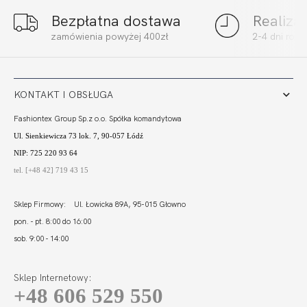
Bezpłatna dostawa
Realiza
BEACH BANDEAU
BEACH BODY
zamówienia powyżej 400zł
2-4 dni rob
CZERŃ
SOFT SZMARAGD
135,10
94,57 zł
209,80
62,94 zł
KONTAKT I OBSŁUGA
Fashiontex Group Sp.z o.o. Spółka komandytowa
Ul. Sienkiewicza 73 lok. 7, 90-057 Łódź
NIP: 725 220 93 64
tel. [+48 42] 719 43 15
Sklep Firmowy: Ul. Łowicka 89A, 95-015 Głowno
pon. - pt. 8:00 do 16:00
sob. 9:00 - 14:00
Sklep Internetowy:
+48 606 529 550
BEACH STRINGI