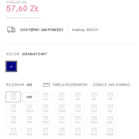
192,00 ZŁ
57,60 ZŁ
NAJNIŻSZA CENA Z 30 DNI PRZED OBNIŻKĄ: 57,60 ZŁ
DOSTĘPNY: JAK PONIŻEJ
Kolekcja:
BEACH
KOLOR:
GRANATOWY
TABELA ROZMIARÓW
ZOBACZ JAK DOBRAĆ
ROZMIAR:
60I
60K
60I
60L
65G
65I
65L
70F
70G
70GG
70H
70HH
70J
70JJ
70L
75E
75F
75FF
75G
75H
75KK
80D
80DD
80E
80F
80FF
80J
80JJ
80KK