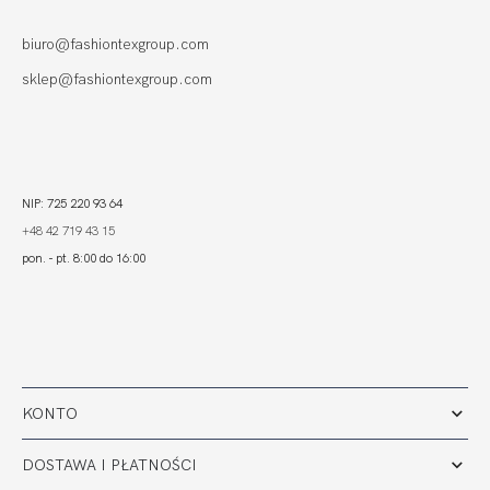
BORDO
74,00
22,20 zł
biuro@fashiontexgroup.com
sklep@fashiontexgroup.com
NIP: 725 220 93 64
+48 42 719 43 15
pon. - pt. 8:00 do 16:00
KONTO
DOSTAWA I PŁATNOŚCI