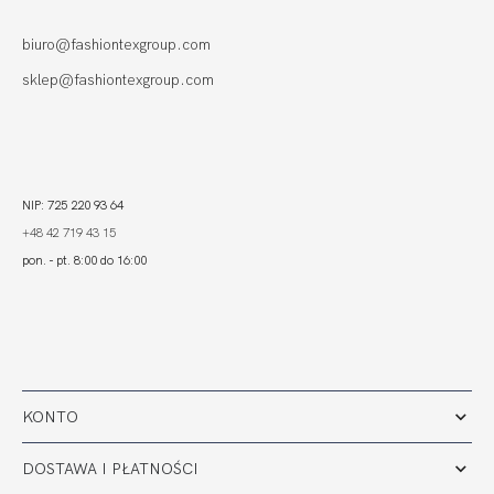
SOFT SZMARAGD
199,80
59,94 zł
biuro@fashiontexgroup.com
sklep@fashiontexgroup.com
NIP: 725 220 93 64
+48 42 719 43 15
pon. - pt. 8:00 do 16:00
KONTO
DOSTAWA I PŁATNOŚCI