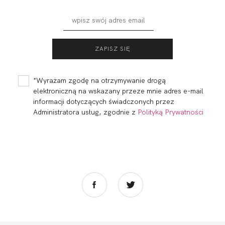
BEACH BRASSIERE
BEACH DECO
SZMARAGD
PLUNGE
SZMARAGD
129,80
38,94 zł
147,40
44,22 zł
*Wyrażam zgodę na otrzymywanie drogą
elektroniczną na wskazany przeze mnie adres e-mail
informacji dotyczących świadczonych przez
Administratora usług, zgodnie z
Polityką Prywatności