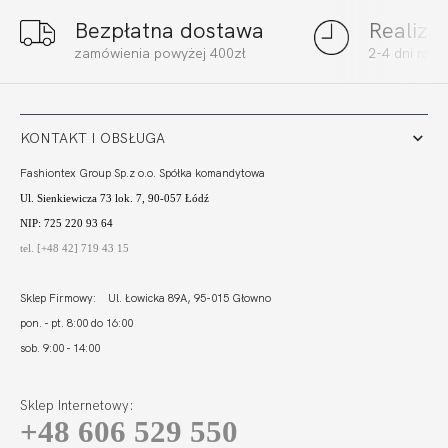
Bezpłatna dostawa
Realiza
BEACH ESPANA
BEACH SOFT
zamówienia powyżej 400zł
2-4 dni rob
CZERŃ
BORDO
147,40
103,18 zł
192,00
57,60 zł
KONTAKT I OBSŁUGA
Fashiontex Group Sp.z o.o. Spółka komandytowa
Ul. Sienkiewicza 73 lok. 7, 90-057 Łódź
NIP: 725 220 93 64
tel. [+48 42] 719 43 15
Sklep Firmowy: Ul. Łowicka 89A, 95-015 Głowno
pon. - pt. 8:00 do 16:00
sob. 9:00 - 14:00
Sklep Internetowy:
+48 606 529 550
BEACH TANKINI