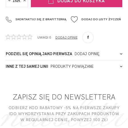
DODAJ DO KOSZYKA
Krisline
Fashiontex Group Sp.z o.o. Spółka komandytowa
SKONTAKTUJ SIĘ Z BRAFITTERKĄ
DODAJ DO LISTY ŻYCZEŃ
+48 42 719 43 15
biuro@fashiontexgroup.com
Ul. Sienkiewicza 73 lok. 7,
UWAGI 0
DODAJ OPINIĘ
90-057
Łódź
Polska
PODZIEL SIĘ OPINIĄ JAKO PIERWSZA
DODAJ OPINIĘ
ADRES PUNKTU KONTAKTOWEGO
INNE Z TEJ SAMEJ LINII
PRODUKTY POWIĄZANE
Miałeś już kontakt z naszym produktem? Zostaw opinię
- to dla Ciebie staramy się być najlepsi, a Twoje zdanie bardzo
PODMIOT ODPOWIEDZIALNY ZA WPROWADZENIE DO UE
nam w tym pomoże!
ZAPISZ SIĘ DO NEWSLETTERA
DODAJ OPINIĘ
ODBIERZ KOD RABATOWY -5% NA PIERWSZE ZAKUPY
(DO WYKORZYSTANIA PRZY ZAKUPACH PRODUKTÓW
W REGULARNEJ CENIE, POWYZEJ 100 ZŁ)