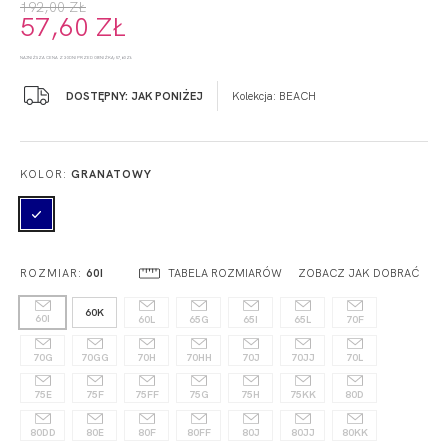
192,00 ZŁ
57,60 ZŁ
NAJNIŻSZA CENA Z 30 DNI PRZED OBNIŻKĄ: 57,60 ZŁ
DOSTĘPNY: JAK PONIŻEJ
Kolekcja:
BEACH
KOLOR:
GRANATOWY
TABELA ROZMIARÓW
ZOBACZ JAK DOBRAĆ
ROZMIAR:
60I
60K
60I
60L
65G
65I
65L
70F
70G
70GG
70H
70HH
70J
70JJ
70L
75E
75F
75FF
75G
75H
75KK
80D
80DD
80E
80F
80FF
80J
80JJ
80KK