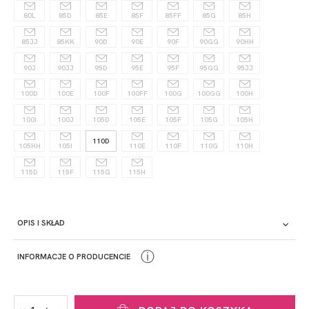
80L
85D
85E
85F
85FF
85G
85H
85JJ
85KK
90D
90E
90F
90GG
90HH
90J
90JJ
95D
95E
95F
95GG
95JJ
100D
100E
100F
100FF
100G
100GG
100H
100I
100J
105D
105E
105F
105G
105H
110D
105HH
105I
110E
110F
110G
110H
115D
115F
115G
115H
OPIS I SKŁAD
ⓘ
INFORMACJE O PRODUCENCIE
PRODUCENT