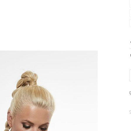
PRODUCENT
Krisline
Fashiontex Group Sp.z o.
komandytowa
+48 42 719 43 15
biuro@fashiontexgroup.
Ul. Sienkiewicza 73 lok. 7
90-057
Łódź
Polska