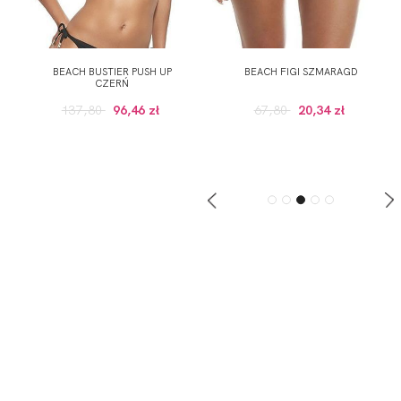
BEACH BUSTIER PUSH UP
BEACH FIGI SZMARAGD
CZERŃ
137,80
96,46 zł
67,80
20,34 zł
ZAPISZ SIĘ DO NEWSLETTERA
ERWSZE ZAKUPY (DO WYKORZYSTANIA PRZY ZAKUPACH PRODUKTÓW W RE