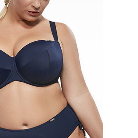
PODMIOT ODPOWIEDZIALNY 
WPROWADZENIE DO UE
Fashiontex Group Sp.z o.
komandytowa
+48 42 719 43 15
biuro@fashiontexgroup.
Ul. Sienkiewicza 73 lok. 7
90-057
Łódź
Polska