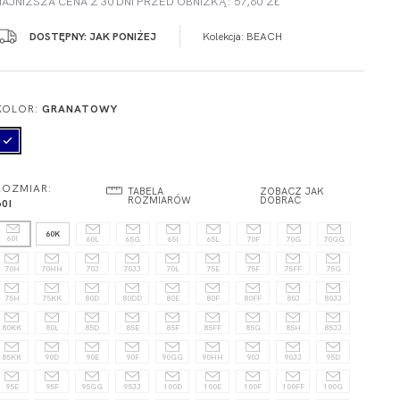
NAJNIŻSZA CENA Z 30 DNI PRZED OBNIŻKĄ: 57,60 ZŁ
DOSTĘPNY: JAK PONIŻEJ
Kolekcja:
BEACH
KOLOR:
GRANATOWY
ROZMIAR:
TABELA
ZOBACZ JAK
ROZMIARÓW
DOBRAĆ
60I
60K
60I
60L
65G
65I
65L
70F
70G
70GG
70H
70HH
70J
70JJ
70L
75E
75F
75FF
75G
75H
75KK
80D
80DD
80E
80F
80FF
80J
80JJ
80KK
80L
85D
85E
85F
85FF
85G
85H
85JJ
85KK
90D
90E
90F
90GG
90HH
90J
90JJ
95D
95E
95F
95GG
95JJ
100D
100E
100F
100FF
100G