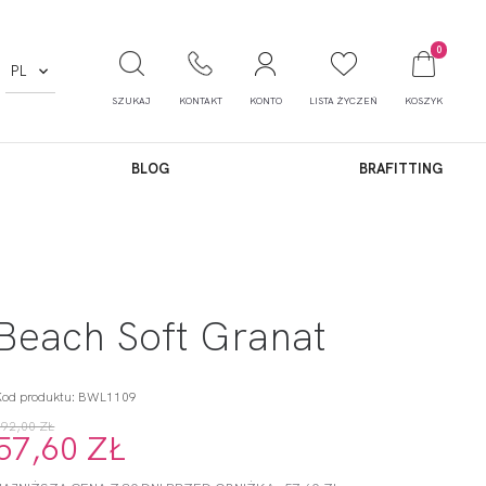
0
PL
SZUKAJ
KONTAKT
KONTO
LISTA ŻYCZEŃ
KOSZYK
BLOG
BRAFITTING
Beach Soft Granat
Kod produktu: BWL1109
192,00 ZŁ
57,60 ZŁ