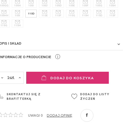
100GG
100H
100I
100J
105D
105E
105F
105G
105H
110D
105HH
105I
110E
110F
110G
110H
115D
115F
115G
115H
OPIS I SKŁAD
ⓘ
INFORMACJE O PRODUCENCIE
ADRES PUNKTU KONTAKTOWEGO
DODAJ DO KOSZYKA
ul. Łowicka 89a
o. Spółka
95-015
SKONTAKTUJ SIĘ Z
DODAJ DO LISTY
Głowno
BRAFITTERKĄ
ŻYCZEŃ
Polska
com
,
UWAGI 0
DODAJ OPINIĘ