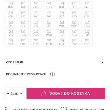
85B
85E
85F
85GG
85H
85I
85J
90B
90C
90D
90E
90F
90G
90HH
90I
95B
95E
95F
95H
95HH
100C
100D
100E
100G
100H
100I
100J
105H
105I
110C
110G
110H
115E
115F
115G
OPIS I SKŁAD
ⓘ
INFORMACJE O PRODUCENCIE
PRODUCENT
DODAJ DO KOSZYKA
Krisline
Fashiontex Group Sp.z o.o. Spółka komandytowa
SKONTAKTUJ SIĘ Z BRAFITTERKĄ
DODAJ DO LISTY ŻYCZEŃ