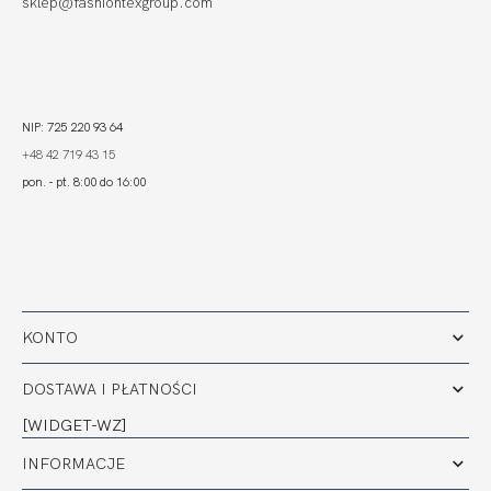
sklep@fashiontexgroup.com
NIP: 725 220 93 64
+48 42 719 43 15
pon. - pt. 8:00 do 16:00
KONTO
DOSTAWA I PŁATNOŚCI
[WIDGET-WZ]
INFORMACJE