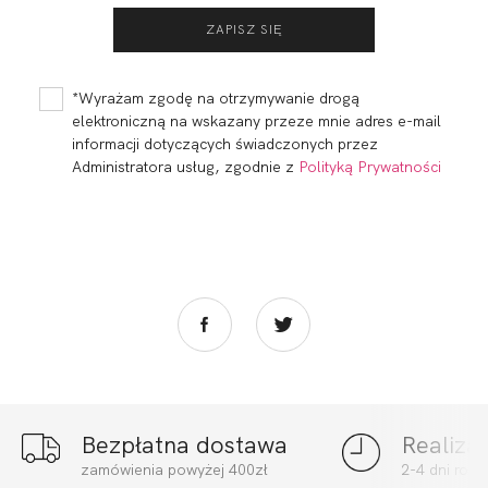
BEACH STRINGI
BEACH
SZMARAGD
BALCONETTE
SZMARAGD
59,80
17,94 zł
129,80
38,94 zł
*Wyrażam zgodę na otrzymywanie drogą
elektroniczną na wskazany przeze mnie adres e-mail
informacji dotyczących świadczonych przez
Administratora usług, zgodnie z
Polityką Prywatności
Bezpłatna dostawa
Realiza
BEACH BANDEAU
BEACH BODY
zamówienia powyżej 400zł
2-4 dni rob
CZERŃ
SOFT SZMARAGD