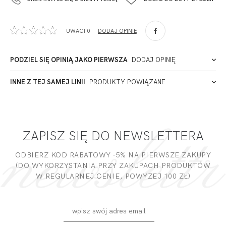
+48 42 719 43 15
biuro@fashiontexgroup.com
Ul. Sienkiewicza 73 lok. 7,
UWAGI 0
DODAJ OPINIĘ
90-057
Łódź
Polska
PODZIEL SIĘ OPINIĄ JAKO PIERWSZA
DODAJ OPINIĘ
ADRES PUNKTU KONTAKTOWEGO
INNE Z TEJ SAMEJ LINII
PRODUKTY POWIĄZANE
Miałeś już kontakt z naszym produktem? Zostaw opinię
- to dla Ciebie staramy się być najlepsi, a Twoje zdanie bardzo
PODMIOT ODPOWIEDZIALNY ZA WPROWADZENIE DO UE
nam w tym pomoże!
ZAPISZ SIĘ DO NEWSLETTERA
DODAJ OPINIĘ
ODBIERZ KOD RABATOWY -5% NA PIERWSZE ZAKUPY
(DO WYKORZYSTANIA PRZY ZAKUPACH PRODUKTÓW
W REGULARNEJ CENIE, POWYZEJ 100 ZŁ)