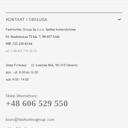
135,10
94,57 zł
209,80
62,94 zł
KONTAKT I OBSŁUGA
Fashiontex Group Sp.z o.o. Spółka komandytowa
Ul. Sienkiewicza 73 lok. 7, 90-057 Łódź
NIP: 725 220 93 64
tel. [+48 42] 719 43 15
Sklep Firmowy: Ul. Łowicka 89A, 95-015 Głowno
pon. - pt. 8:00 do 16:00
sob. 9:00 - 14:00
Sklep Internetowy:
+48 606 529 550
BEACH STRINGI
BORDO
74,00
22,20 zł
biuro@fashiontexgroup.com