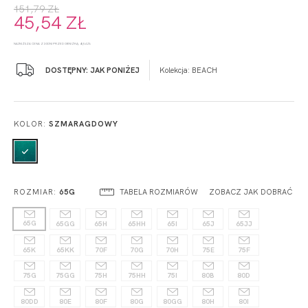
151,79 ZŁ
45,54 ZŁ
NAJNIŻSZA CENA Z 30 DNI PRZED OBNIŻKĄ: 45,54 ZŁ
DOSTĘPNY: JAK PONIŻEJ
Kolekcja:
BEACH
KOLOR:
SZMARAGDOWY
TABELA ROZMIARÓW
ZOBACZ JAK DOBRAĆ
ROZMIAR:
65G
65G
65GG
65H
65HH
65I
65J
65JJ
65K
65KK
70F
70G
70H
75E
75F
75G
75GG
75H
75HH
75I
80B
80D
80DD
80E
80F
80G
80GG
80H
80I