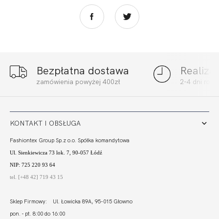
Bezpłatna dostawa
Realiza
BEACH FIGI
BEACH FIGI
zamówienia powyżej 400zł
2-4 dni rob
SZMARAGD
BORDO
67,80
20,34 zł
77,00
23,10 zł
KONTAKT I OBSŁUGA
Fashiontex Group Sp.z o.o. Spółka komandytowa
Ul. Sienkiewicza 73 lok. 7, 90-057 Łódź
NIP: 725 220 93 64
tel. [+48 42] 719 43 15
Sklep Firmowy: Ul. Łowicka 89A, 95-015 Głowno
pon. - pt. 8:00 do 16:00