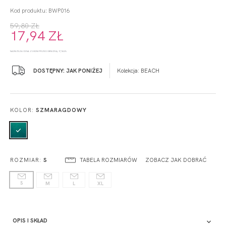
Kod produktu: BWP016
59,80 ZŁ
17,94 ZŁ
NAJNIŻSZA CENA Z 30 DNI PRZED OBNIŻKĄ: 17,94 ZŁ
DOSTĘPNY: JAK PONIŻEJ
Kolekcja:
BEACH
KOLOR:
SZMARAGDOWY
TABELA ROZMIARÓW
ZOBACZ JAK DOBRAĆ
ROZMIAR:
S
S
M
L
XL
OPIS I SKŁAD