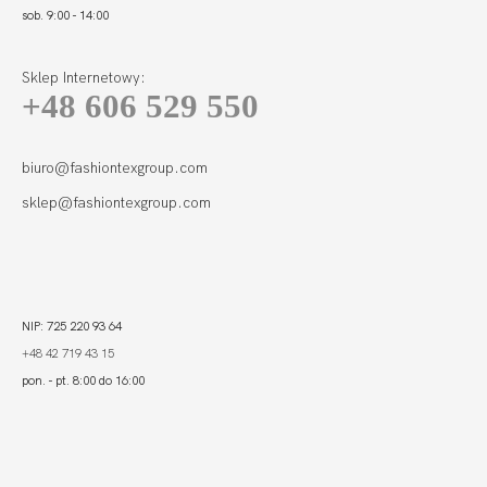
sob. 9:00 - 14:00
Sklep Internetowy:
+48 606 529 550
BEACH FIGI
GRANAT
77,00
23,10 zł
biuro@fashiontexgroup.com
sklep@fashiontexgroup.com
NIP: 725 220 93 64
+48 42 719 43 15
pon. - pt. 8:00 do 16:00