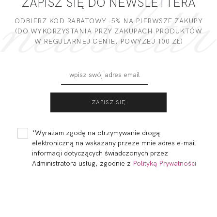
ZAPISZ SIĘ DO NEWSLETTERA
DODAJ OPINIĘ
ODBIERZ KOD RABATOWY -5% NA PIERWSZE ZAKUPY
(DO WYKORZYSTANIA PRZY ZAKUPACH PRODUKTÓW
W REGULARNEJ CENIE, POWYZEJ 100 ZŁ)
BEACH BRASSIERE
BEACH BUSTIER
GRANAT
PUSH UP CZERŃ
155,00
46,50 zł
137,80
96,46 zł
*Wyrażam zgodę na otrzymywanie drogą
elektroniczną na wskazany przeze mnie adres e-mail
informacji dotyczących świadczonych przez
Administratora usług, zgodnie z
Polityką Prywatności