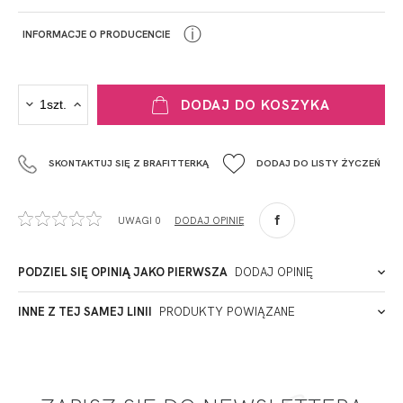
ⓘ
INFORMACJE O PRODUCENCIE
PRODUCENT
DODAJ DO KOSZYKA
Krisline
Fashiontex Group Sp.z o.o. Spółka komandytowa
SKONTAKTUJ SIĘ Z BRAFITTERKĄ
DODAJ DO LISTY ŻYCZEŃ
+48 42 719 43 15
biuro@fashiontexgroup.com
Ul. Sienkiewicza 73 lok. 7,
UWAGI 0
DODAJ OPINIĘ
90-057
Łódź
Polska
PODZIEL SIĘ OPINIĄ JAKO PIERWSZA
DODAJ OPINIĘ
ADRES PUNKTU KONTAKTOWEGO
INNE Z TEJ SAMEJ LINII
PRODUKTY POWIĄZANE
Miałeś już kontakt z naszym produktem? Zostaw opinię
- to dla Ciebie staramy się być najlepsi, a Twoje zdanie bardzo
PODMIOT ODPOWIEDZIALNY ZA WPROWADZENIE DO UE
nam w tym pomoże!