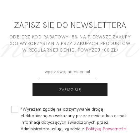
- to dla Ciebie staramy się być najlepsi, a Twoje zdanie bardzo
PODMIOT ODPOWIEDZIALNY ZA WPROWADZENIE DO UE
nam w tym pomoże!
ZAPISZ SIĘ DO NEWSLETTERA
DODAJ OPINIĘ
ODBIERZ KOD RABATOWY -5% NA PIERWSZE ZAKUPY
(DO WYKORZYSTANIA PRZY ZAKUPACH PRODUKTÓW
W REGULARNEJ CENIE, POWYZEJ 100 ZŁ)
BEACH BRASSIERE
BEACH BUSTIER
GRANAT
PUSH UP CZERŃ
155,00
46,50 zł
137,80
96,46 zł
*Wyrażam zgodę na otrzymywanie drogą
elektroniczną na wskazany przeze mnie adres e-mail
informacji dotyczących świadczonych przez
Administratora usług, zgodnie z
Polityką Prywatności