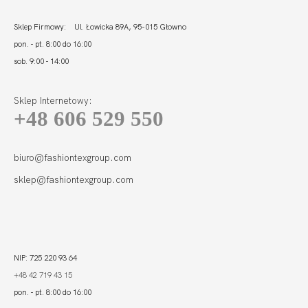
Sklep Firmowy: Ul. Łowicka 89A, 95-015 Głowno
pon. - pt. 8:00 do 16:00
sob. 9:00 - 14:00
Sklep Internetowy:
+48 606 529 550
BEACH FIGI
GRANAT
77,00
23,10 zł
biuro@fashiontexgroup.com
sklep@fashiontexgroup.com
NIP: 725 220 93 64
+48 42 719 43 15
pon. - pt. 8:00 do 16:00