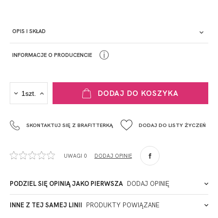
OPIS I SKŁAD
ⓘ
INFORMACJE O PRODUCENCIE
PRODUCENT
DODAJ DO KOSZYKA
Krisline
Fashiontex Group Sp.z o.o. Spółka komandytowa
SKONTAKTUJ SIĘ Z BRAFITTERKĄ
DODAJ DO LISTY ŻYCZEŃ
+48 42 719 43 15
biuro@fashiontexgroup.com
Ul. Sienkiewicza 73 lok. 7,
UWAGI 0
DODAJ OPINIĘ
90-057
Łódź
Polska
PODZIEL SIĘ OPINIĄ JAKO PIERWSZA
DODAJ OPINIĘ
ADRES PUNKTU KONTAKTOWEGO
INNE Z TEJ SAMEJ LINII
PRODUKTY POWIĄZANE
Miałeś już kontakt z naszym produktem? Zostaw opinię