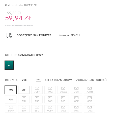
Kod produktu: BWT1109
199,80 ZŁ
59,94 ZŁ
NAJNIŻSZA CENA Z 30 DNI PRZED OBNIŻKĄ: 59,94 ZŁ
DOSTĘPNY: JAK PONIŻEJ
Kolekcja:
BEACH
KOLOR:
SZMARAGDOWY
TABELA ROZMIARÓW
ZOBACZ JAK DOBRAĆ
ROZMIAR:
70E
70E
70F
70FF
70G
70GG
70H
70HH
75D
75I
75J
80C
80D
80E
80F
80FF
80H
85G
90FF
90G
95C
100C