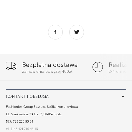
Bezpłatna dostawa
Realiza
BEACH FIGI
BEACH FIGI
zamówienia powyżej 400zł
2-4 dni rob
SZMARAGD
BORDO
67,80
20,34 zł
77,00
23,10 zł
KONTAKT I OBSŁUGA
Fashiontex Group Sp.z o.o. Spółka komandytowa
Ul. Sienkiewicza 73 lok. 7, 90-057 Łódź
NIP: 725 220 93 64
tel. [+48 42] 719 43 15