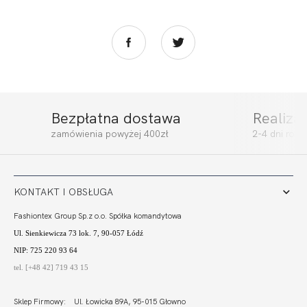
Bezpłatna dostawa
Realiza
CALIFORNIA SOFT
CALIFORNIA BRA
zamówienia powyżej 400zł
2-4 dni rob
FULL CUP FUKSJA
ULTRA FUKSJA
298,99
89,70 zł
272,99
81,90 zł
KONTAKT I OBSŁUGA
Fashiontex Group Sp.z o.o. Spółka komandytowa
Ul. Sienkiewicza 73 lok. 7, 90-057 Łódź
NIP: 725 220 93 64
tel. [+48 42] 719 43 15
Sklep Firmowy: Ul. Łowicka 89A, 95-015 Głowno