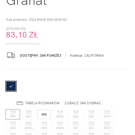
Kod produktu: SS24 BW02 BWL0205 NV
277,00 ZŁ
83,10 ZŁ
NAJNIŻSZA CENA Z 30 DNI PRZED OBNIŻKĄ: 263,15 ZŁ
DOSTĘPNY: JAK PONIŻEJ
Kolekcja:
CALIFORNIA
TABELA ROZMIARÓW
ZOBACZ JAK DOBRAĆ
65D
65B
65C
65DD
65E
65F
65FF
65G
65GG
65H
65HH
65I
65J
65JJ