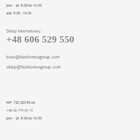
pon. - pt. 8:00 do 16:00
sob. 9:00 - 14:00
Sklep Internetowy:
+48 606 529 550
CALIFORNIA FIGI
FUKSJA
131,00
39,30 zł
biuro@fashiontexgroup.com
sklep@fashiontexgroup.com
NIP: 725 220 93 64
+48 42 719 43 15
pon. - pt. 8:00 do 16:00