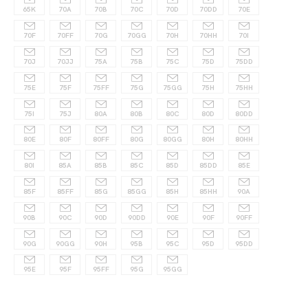
65K
70A
70B
70C
70D
70DD
70E
70F
70FF
70G
70GG
70H
70HH
70I
70J
70JJ
75A
75B
75C
75D
75DD
75E
75F
75FF
75G
75GG
75H
75HH
75I
75J
80A
80B
80C
80D
80DD
80E
80F
80FF
80G
80GG
80H
80HH
80I
85A
85B
85C
85D
85DD
85E
85F
85FF
85G
85GG
85H
85HH
90A
90B
90C
90D
90DD
90E
90F
90FF
90G
90GG
90H
95B
95C
95D
95DD
95E
95F
95FF
95G
95GG