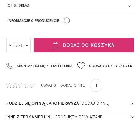
OPIS I SKŁAD
ⓘ
INFORMACJE O PRODUCENCIE
PRODUCENT
DODAJ DO KOSZYKA
Krisline
Fashiontex Group Sp.z o.o. Spółka komandytowa
SKONTAKTUJ SIĘ Z BRAFITTERKĄ
DODAJ DO LISTY ŻYCZEŃ
+48 42 719 43 15
biuro@fashiontexgroup.com
Ul. Sienkiewicza 73 lok. 7,
UWAGI 0
DODAJ OPINIĘ
90-057
Łódź
Polska
PODZIEL SIĘ OPINIĄ JAKO PIERWSZA
DODAJ OPINIĘ
ADRES PUNKTU KONTAKTOWEGO
INNE Z TEJ SAMEJ LINII
PRODUKTY POWIĄZANE
Miałeś już kontakt z naszym produktem? Zostaw opinię
- to dla Ciebie staramy się być najlepsi, a Twoje zdanie bardzo
PODMIOT ODPOWIEDZIALNY ZA WPROWADZENIE DO UE
nam w tym pomoże!