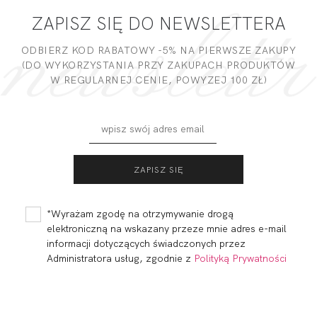
ZAPISZ SIĘ DO NEWSLETTERA
DODAJ OPINIĘ
ODBIERZ KOD RABATOWY -5% NA PIERWSZE ZAKUPY
(DO WYKORZYSTANIA PRZY ZAKUPACH PRODUKTÓW
W REGULARNEJ CENIE, POWYZEJ 100 ZŁ)
CALIFORNIA
CALIFORNIA
BRASSIERE
BALCONETTE MHM
FUKSJA
FUKSJA
239,99
72,00 zł
277,00
83,10 zł
*Wyrażam zgodę na otrzymywanie drogą
elektroniczną na wskazany przeze mnie adres e-mail
informacji dotyczących świadczonych przez
Administratora usług, zgodnie z
Polityką Prywatności