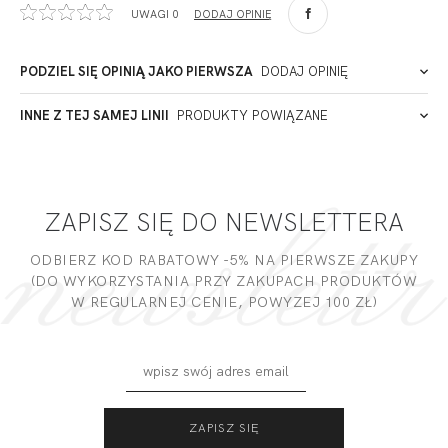
UWAGI 0
DODAJ OPINIĘ
90-057
Łódź
Polska
PODZIEL SIĘ OPINIĄ JAKO PIERWSZA
DODAJ OPINIĘ
ADRES PUNKTU KONTAKTOWEGO
INNE Z TEJ SAMEJ LINII
PRODUKTY POWIĄZANE
Miałeś już kontakt z naszym produktem? Zostaw opinię
- to dla Ciebie staramy się być najlepsi, a Twoje zdanie bardzo
PODMIOT ODPOWIEDZIALNY ZA WPROWADZENIE DO UE
nam w tym pomoże!
ZAPISZ SIĘ DO NEWSLETTERA
DODAJ OPINIĘ
ODBIERZ KOD RABATOWY -5% NA PIERWSZE ZAKUPY
(DO WYKORZYSTANIA PRZY ZAKUPACH PRODUKTÓW
W REGULARNEJ CENIE, POWYZEJ 100 ZŁ)
CALIFORNIA
CALIFORNIA