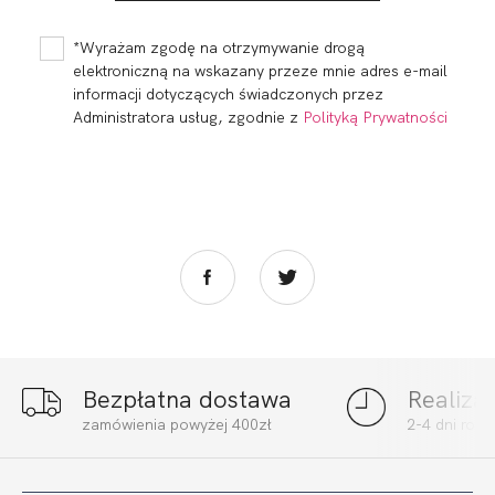
BRASSIERE
BALCONETTE MHM
FUKSJA
FUKSJA
239,99
72,00 zł
277,00
83,10 zł
*Wyrażam zgodę na otrzymywanie drogą
elektroniczną na wskazany przeze mnie adres e-mail
informacji dotyczących świadczonych przez
Administratora usług, zgodnie z
Polityką Prywatności
Bezpłatna dostawa
Realiza
CALIFORNIA SOFT
CALIFORNIA BRA
zamówienia powyżej 400zł
2-4 dni rob
FULL CUP FUKSJA
ULTRA FUKSJA
298,99
89,70 zł
272,99
81,90 zł