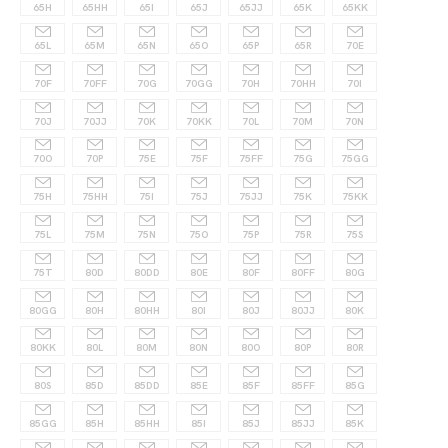
65H
65HH
65I
65J
65JJ
65K
65KK
65L
65M
65N
65O
65P
65R
70E
70F
70FF
70G
70GG
70H
70HH
70I
70J
70JJ
70K
70KK
70L
70M
70N
70O
70P
75E
75F
75FF
75G
75GG
75H
75HH
75I
75J
75JJ
75K
75KK
75L
75M
75N
75O
75P
75R
75S
75T
80D
80DD
80E
80F
80FF
80G
80GG
80H
80HH
80I
80J
80JJ
80K
80KK
80L
80M
80N
80O
80P
80R
80S
85D
85DD
85E
85F
85FF
85G
85GG
85H
85HH
85I
85J
85JJ
85K