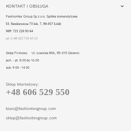
KONTAKT I OBSŁUGA
Fashiontex Group Sp.z o.o. Spółka komandytowa
Ul. Sienkiewicza 73 lok. 7, 90-057 Łódź
NIP: 725 220 93 64
tel. [+48 42] 719 43 15
Sklep Firmowy: Ul. Łowicka 89A, 95-015 Głowno
pon. - pt. 8:00 do 16:00
sob. 9:00 - 14:00
Sklep Internetowy:
+48 606 529 550
CALIFORNIA FIGI
FUKSJA
131,00
39,30 zł
biuro@fashiontexgroup.com
sklep@fashiontexgroup.com