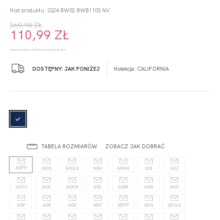
Kod produktu: SS24 BW02 BWB1103 NV
369,98 ZŁ
110,99 ZŁ
NAJNIŻSZA CENA Z 30 DNI PRZED OBNIŻKĄ: 351,48 ZŁ
DOSTĘPNY: JAK PONIŻEJ
Kolekcja:
CALIFORNIA
TABELA ROZMIARÓW
ZOBACZ JAK DOBRAĆ
60FF
60G
60GG
60H
60HH
60I
60J
60JJ
60K
60KK
60L
60M
60N
60O
60P
60R
60S
65F
65FF
65G
65GG