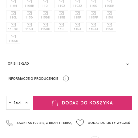
110H
110HH
110I
110J
110JJ
110K
110KK
110L
115D
115DD
115E
115F
115FF
115G
115GG
115H
115HH
115I
115J
115JJ
115K
115KK
OPIS I SKŁAD
ⓘ
INFORMACJE O PRODUCENCIE
PRODUCENT
DODAJ DO KOSZYKA
Krisline
Fashiontex Group Sp.z o.o. Spółka komandytowa
SKONTAKTUJ SIĘ Z BRAFITTERKĄ
DODAJ DO LISTY ŻYCZEŃ
+48 42 719 43 15
biuro@fashiontexgroup.com
Ul. Sienkiewicza 73 lok. 7,