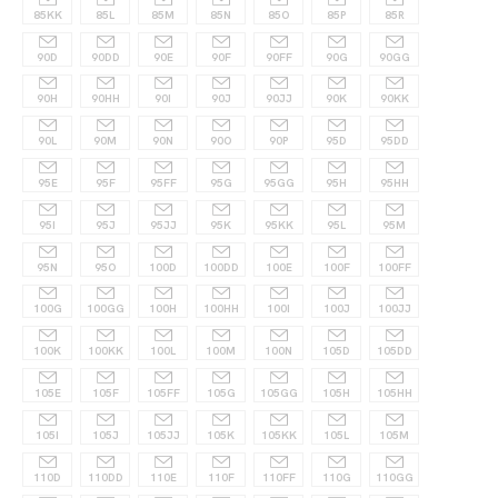
85KK
85L
85M
85N
85O
85P
85R
90D
90DD
90E
90F
90FF
90G
90GG
90H
90HH
90I
90J
90JJ
90K
90KK
90L
90M
90N
90O
90P
95D
95DD
95E
95F
95FF
95G
95GG
95H
95HH
95I
95J
95JJ
95K
95KK
95L
95M
95N
95O
100D
100DD
100E
100F
100FF
100G
100GG
100H
100HH
100I
100J
100JJ
100K
100KK
100L
100M
100N
105D
105DD
105E
105F
105FF
105G
105GG
105H
105HH
105I
105J
105JJ
105K
105KK
105L
105M
110D
110DD
110E
110F
110FF
110G
110GG