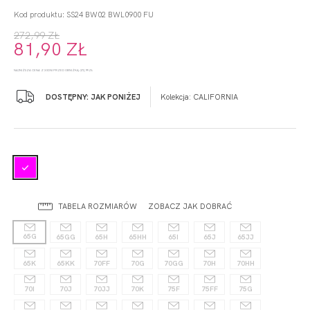
Kod produktu: SS24 BW02 BWL0900 FU
272,99 ZŁ
81,90 ZŁ
NAJNIŻSZA CENA Z 30 DNI PRZED OBNIŻKĄ: 272,99 ZŁ
DOSTĘPNY: JAK PONIŻEJ
Kolekcja:
CALIFORNIA
TABELA ROZMIARÓW
ZOBACZ JAK DOBRAĆ
65G
65GG
65H
65HH
65I
65J
65JJ
65K
65KK
70FF
70G
70GG
70H
70HH
70I
70J
70JJ
70K
75F
75FF
75G