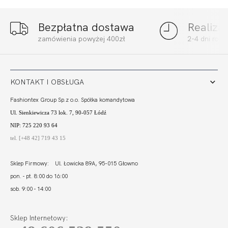
Bezpłatna dostawa
Realiza
CALIFORNIA BODY
CALIFORNIA FIGI
zamówienia powyżej 400zł
2-4 dni rob
SOFT FULL CUP
ZIELEŃ
ZIELEŃ
369,98
110,99 zł
131,00
39,30 zł
KONTAKT I OBSŁUGA
Fashiontex Group Sp.z o.o. Spółka komandytowa
Ul. Sienkiewicza 73 lok. 7, 90-057 Łódź
NIP: 725 220 93 64
tel. [+48 42] 719 43 15
Sklep Firmowy: Ul. Łowicka 89A, 95-015 Głowno
pon. - pt. 8:00 do 16:00
sob. 9:00 - 14:00
Sklep Internetowy: