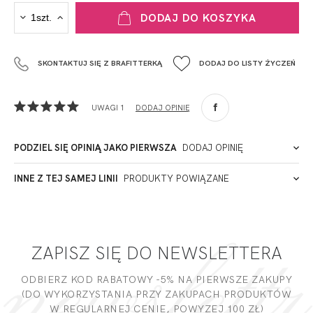
PRODUCENT
DODAJ DO KOSZYKA
Krisline
Fashiontex Group Sp.z o.o. Spółka komandytowa
SKONTAKTUJ SIĘ Z BRAFITTERKĄ
DODAJ DO LISTY ŻYCZEŃ
+48 42 719 43 15
biuro@fashiontexgroup.com
Ul. Sienkiewicza 73 lok. 7,
UWAGI 1
DODAJ OPINIĘ
90-057
Łódź
Polska
PODZIEL SIĘ OPINIĄ JAKO PIERWSZA
DODAJ OPINIĘ
ADRES PUNKTU KONTAKTOWEGO
INNE Z TEJ SAMEJ LINII
PRODUKTY POWIĄZANE
PODMIOT ODPOWIEDZIALNY ZA WPROWADZENIE DO UE
2024-06-10
Olena
ZAPISZ SIĘ DO NEWSLETTERA
Ten biustonosz to rewelacja, piersi wyglądają w nim
fantastycznie :-) Polecam go serdecznie.
ODBIERZ KOD RABATOWY -5% NA PIERWSZE ZAKUPY
(DO WYKORZYSTANIA PRZY ZAKUPACH PRODUKTÓW
Miałeś już kontakt z naszym produktem? Zostaw opinię
W REGULARNEJ CENIE, POWYZEJ 100 ZŁ)