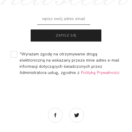
- to dla Ciebie staramy się być najlepsi, a Twoje zdanie bardzo
nam w tym pomoże!
DODAJ OPINIĘ
CALIFORNIA BRA
CALIFORNIA BODY
ULTRA ZIELEŃ
ZIELEŃ
272,99
81,90 zł
309,98
92,99 zł
*Wyrażam zgodę na otrzymywanie drogą
elektroniczną na wskazany przeze mnie adres e-mail
informacji dotyczących świadczonych przez
Administratora usług, zgodnie z
Polityką Prywatności