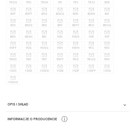
75GG
75H
75HH
75I
75J
75JJ
80E
80F
80FF
80G
80GG
80H
80HH
80I
80J
85DD
85E
85F
85FF
85G
85GG
85H
85HH
85I
90D
90DD
90E
90F
90FF
90G
90GG
90H
90HH
95C
95D
95DD
95E
95F
95FF
95G
95GG
95H
100C
100D
100DD
100E
100F
100FF
100G
100GG
OPIS I SKŁAD
ⓘ
INFORMACJE O PRODUCENCIE