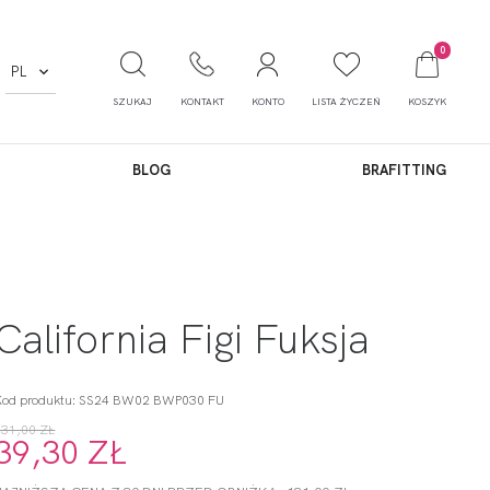
0
PL
SZUKAJ
KONTAKT
KONTO
LISTA ŻYCZEŃ
KOSZYK
BLOG
BRAFITTING
California Figi Fuksja
Kod produktu: SS24 BW02 BWP030 FU
131,00 ZŁ
39,30 ZŁ