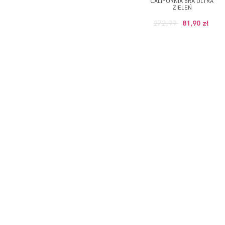
CALIFORNIA BRA ULTRA
ZIELEŃ
272,99
81,90 zł
ODBIERZ KOD RABATOWY -5% NA PI
*Wyrażam zgodę na otrzymywanie drogą elektroniczną na
Prywatności