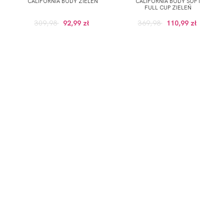
CALIFORNIA BODY ZIELEŃ
CALIFORNIA BODY SOFT
FULL CUP ZIELEŃ
309,98
92,99 zł
369,98
110,99 zł
ZAPISZ SIĘ DO NEWSLETTERA
ERWSZE ZAKUPY (DO WYKORZYSTANIA PRZY ZAKUPACH PRODUKTÓW W RE
 wskazany przeze mnie adres e-mail informacji dotyczących świadcz