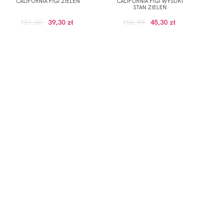
CALIFORNIA FIGI ZIELEŃ
CALIFORNIA FIGI WYSOKI
STAN ZIELEŃ
131,00
39,30 zł
150,99
45,30 zł
GULARNEJ CENIE, POWYZEJ 100 ZŁ)
onych przez Administratora usług, zgodnie z
Polityką