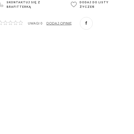
SKONTAKTUJ SIĘ Z
DODAJ DO LISTY
Głowno
BRAFITTERKĄ
ŻYCZEŃ
Polska
com
,
UWAGI 0
DODAJ OPINIĘ
ZA
o. Spółka
com
,