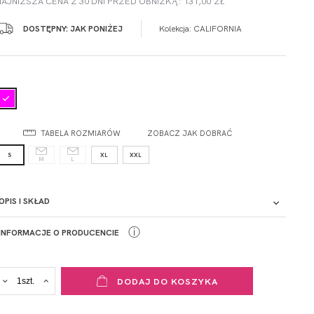
NAJNIŻSZA CENA Z 30 DNI PRZED OBNIŻKĄ: 131,00 ZŁ
DOSTĘPNY: JAK PONIŻEJ
Kolekcja:
CALIFORNIA
TABELA ROZMIARÓW
ZOBACZ JAK DOBRAĆ
S
XL
XXL
M
L
OPIS I SKŁAD
ⓘ
INFORMACJE O PRODUCENCIE
ADRES PUNKTU KONTAKTOWEGO
DODAJ DO KOSZYKA
ul. Łowicka 89a
o. Spółka
95-015