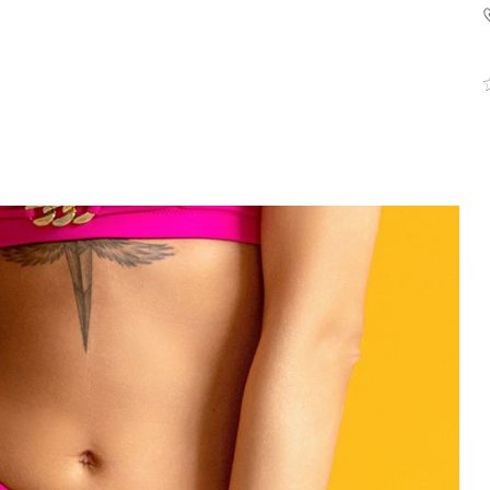
komandytowa
+48 42 719 43 15
biuro@fashiontexgroup.
Ul. Sienkiewicza 73 lok. 7
90-057
Łódź
Polska
PODMIOT ODPOWIEDZIALNY 
WPROWADZENIE DO UE
Fashiontex Group Sp.z o.
komandytowa
+48 42 719 43 15
biuro@fashiontexgroup.
Ul. Sienkiewicza 73 lok. 7
90-057
Łódź
Polska