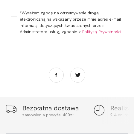
FUKSJA WYSOKI
BRAZYLIANY
STAN FUKSJA...
WYSOKI STAN
150,99
45,30 zł
148,99
44,70 zł
FUKSJA
*Wyrażam zgodę na otrzymywanie drogą
elektroniczną na wskazany przeze mnie adres e-mail
informacji dotyczących świadczonych przez
Administratora usług, zgodnie z
Polityką Prywatności
Bezpłatna dostawa
Realiza
CALIFORNIA BODY
CALIFORNIA
zamówienia powyżej 400zł
2-4 dni rob
FUKSJA
BALCONETTE MHM
ZIELEŃ
309,98
92,99 zł
277,00
83,10 zł