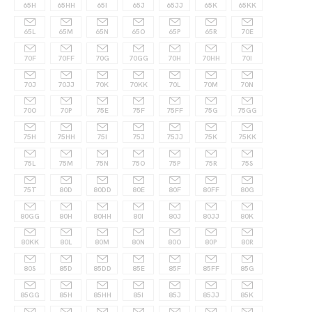
65H
65HH
65I
65J
65JJ
65K
65KK
65L
65M
65N
65O
65P
65R
70E
70F
70FF
70G
70GG
70H
70HH
70I
70J
70JJ
70K
70KK
70L
70M
70N
70O
70P
75E
75F
75FF
75G
75GG
75H
75HH
75I
75J
75JJ
75K
75KK
75L
75M
75N
75O
75P
75R
75S
75T
80D
80DD
80E
80F
80FF
80G
80GG
80H
80HH
80I
80J
80JJ
80K
80KK
80L
80M
80N
80O
80P
80R
80S
85D
85DD
85E
85F
85FF
85G
85GG
85H
85HH
85I
85J
85JJ
85K