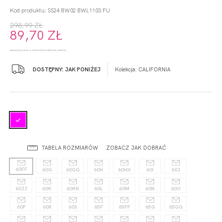
Kod produktu: SS24 BW02 BWL1103 FU
298,99 ZŁ
89,70 ZŁ
NAJNIŻSZA CENA Z 30 DNI PRZED OBNIŻKĄ: 298,99 ZŁ
DOSTĘPNY: JAK PONIŻEJ
Kolekcja:
CALIFORNIA
TABELA ROZMIARÓW
ZOBACZ JAK DOBRAĆ
60FF
60G
60GG
60H
60HH
60I
60J
60JJ
60K
60KK
60L
60M
60N
60O
60P
60R
60S
65F
65FF
65G
65GG