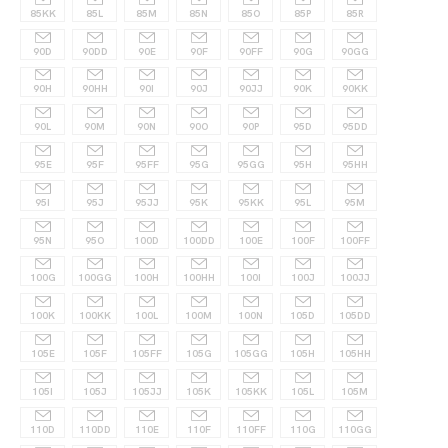
85KK
85L
85M
85N
85O
85P
85R
90D
90DD
90E
90F
90FF
90G
90GG
90H
90HH
90I
90J
90JJ
90K
90KK
90L
90M
90N
90O
90P
95D
95DD
95E
95F
95FF
95G
95GG
95H
95HH
95I
95J
95JJ
95K
95KK
95L
95M
95N
95O
100D
100DD
100E
100F
100FF
100G
100GG
100H
100HH
100I
100J
100JJ
100K
100KK
100L
100M
100N
105D
105DD
105E
105F
105FF
105G
105GG
105H
105HH
105I
105J
105JJ
105K
105KK
105L
105M
110D
110DD
110E
110F
110FF
110G
110GG