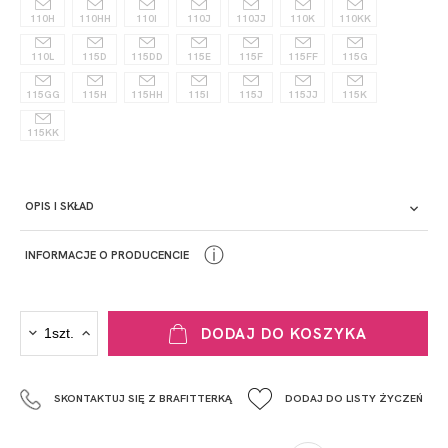
110H
110HH
110I
110J
110JJ
110K
110KK
110L
115D
115DD
115E
115F
115FF
115G
115GG
115H
115HH
115I
115J
115JJ
115K
115KK
OPIS I SKŁAD
ⓘ
INFORMACJE O PRODUCENCIE
PRODUCENT
DODAJ DO KOSZYKA
Krisline
Fashiontex Group Sp.z o.o. Spółka komandytowa
SKONTAKTUJ SIĘ Z BRAFITTERKĄ
DODAJ DO LISTY ŻYCZEŃ
+48 42 719 43 15
biuro@fashiontexgroup.com
Ul. Sienkiewicza 73 lok. 7,