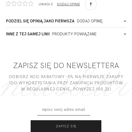
UWAGI 0
DODAJ OPINIĘ
90-057
Łódź
Polska
PODZIEL SIĘ OPINIĄ JAKO PIERWSZA
DODAJ OPINIĘ
ADRES PUNKTU KONTAKTOWEGO
INNE Z TEJ SAMEJ LINII
PRODUKTY POWIĄZANE
Miałeś już kontakt z naszym produktem? Zostaw opinię
- to dla Ciebie staramy się być najlepsi, a Twoje zdanie bardzo
PODMIOT ODPOWIEDZIALNY ZA WPROWADZENIE DO UE
nam w tym pomoże!
ZAPISZ SIĘ DO NEWSLETTERA
DODAJ OPINIĘ
ODBIERZ KOD RABATOWY -5% NA PIERWSZE ZAKUPY
(DO WYKORZYSTANIA PRZY ZAKUPACH PRODUKTÓW
W REGULARNEJ CENIE, POWYZEJ 100 ZŁ)
CALIFORNIA FIGI
CALIFORNIA