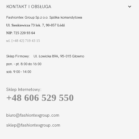
KONTAKT I OBSŁUGA
Fashiontex Group Sp.z o.o. Spółka komandytowa
Ul. Sienkiewicza 73 lok. 7, 90-057 Łódź
NIP: 725 220 93 64
tel. [+48 42] 719 43 15
Sklep Firmowy: Ul. Łowicka 89A, 95-015 Głowno
pon. - pt. 8:00 do 16:00
sob. 9:00 - 14:00
Sklep Internetowy:
+48 606 529 550
CALIFORNIA SOFT
FULL CUP ZIELEŃ
298,99
89,70 zł
biuro@fashiontexgroup.com
sklep@fashiontexgroup.com