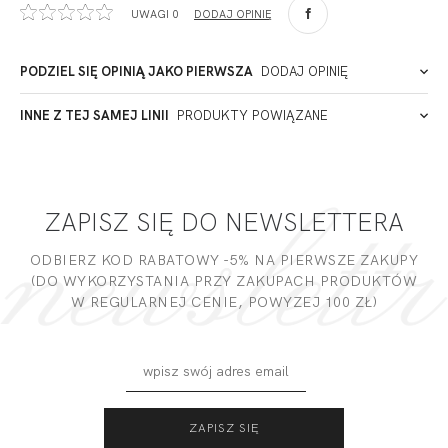
UWAGI 0
DODAJ OPINIĘ
90-057
Łódź
Polska
PODZIEL SIĘ OPINIĄ JAKO PIERWSZA
DODAJ OPINIĘ
ADRES PUNKTU KONTAKTOWEGO
INNE Z TEJ SAMEJ LINII
PRODUKTY POWIĄZANE
Miałeś już kontakt z naszym produktem? Zostaw opinię
- to dla Ciebie staramy się być najlepsi, a Twoje zdanie bardzo
PODMIOT ODPOWIEDZIALNY ZA WPROWADZENIE DO UE
nam w tym pomoże!
ZAPISZ SIĘ DO NEWSLETTERA
DODAJ OPINIĘ
ODBIERZ KOD RABATOWY -5% NA PIERWSZE ZAKUPY
(DO WYKORZYSTANIA PRZY ZAKUPACH PRODUKTÓW
W REGULARNEJ CENIE, POWYZEJ 100 ZŁ)
CALIFORNIA FIGI
CALIFORNIA