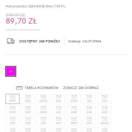
Kod produktu: SS24 BW02 BWL1103 FU
298,99 ZŁ
89,70 ZŁ
NAJNIŻSZA CENA Z 30 DNI PRZED OBNIŻKĄ: 298,99 ZŁ
DOSTĘPNY: JAK PONIŻEJ
Kolekcja:
CALIFORNIA
TABELA ROZMIARÓW
ZOBACZ JAK DOBRAĆ
60FF
60G
60GG
60H
60HH
60I
60J
60JJ
60K
60KK
60L
60M
60N
60O
60P
60R
60S
65F
65FF
65G
65GG