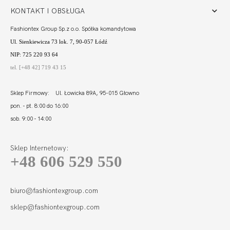
KONTAKT I OBSŁUGA
Fashiontex Group Sp.z o.o. Spółka komandytowa
Ul. Sienkiewicza 73 lok. 7, 90-057 Łódź
NIP: 725 220 93 64
tel. [+48 42] 719 43 15
Sklep Firmowy: Ul. Łowicka 89A, 95-015 Głowno
pon. - pt. 8:00 do 16:00
sob. 9:00 - 14:00
Sklep Internetowy:
+48 606 529 550
biuro@fashiontexgroup.com
sklep@fashiontexgroup.com