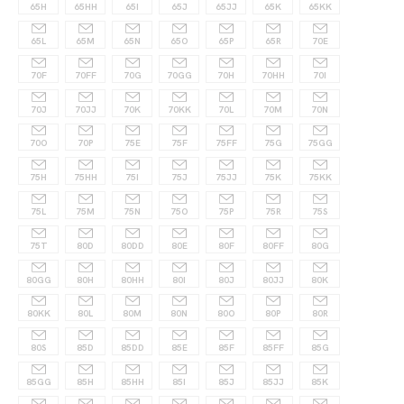
65H
65HH
65I
65J
65JJ
65K
65KK
65L
65M
65N
65O
65P
65R
70E
70F
70FF
70G
70GG
70H
70HH
70I
70J
70JJ
70K
70KK
70L
70M
70N
70O
70P
75E
75F
75FF
75G
75GG
75H
75HH
75I
75J
75JJ
75K
75KK
75L
75M
75N
75O
75P
75R
75S
75T
80D
80DD
80E
80F
80FF
80G
80GG
80H
80HH
80I
80J
80JJ
80K
80KK
80L
80M
80N
80O
80P
80R
80S
85D
85DD
85E
85F
85FF
85G
85GG
85H
85HH
85I
85J
85JJ
85K