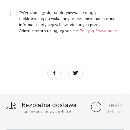
WYSOKI STAN
BRAZYLIANY
GRANAT
WYSOKI STAN
150,99
45,30 zł
148,99
44,70 zł
GRANAT
*Wyrażam zgodę na otrzymywanie drogą
elektroniczną na wskazany przeze mnie adres e-mail
informacji dotyczących świadczonych przez
Administratora usług, zgodnie z
Polityką Prywatności
Bezpłatna dostawa
Realiza
zamówienia powyżej 400zł
2-4 dni rob