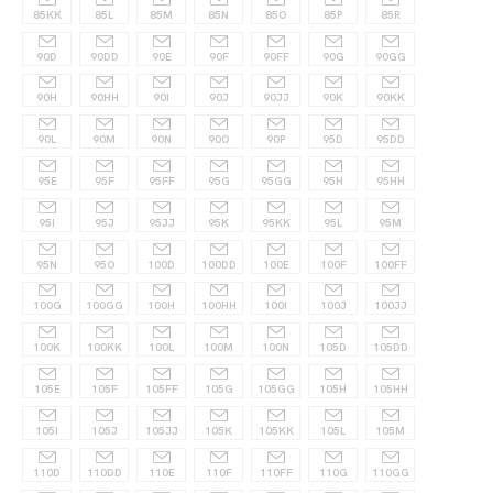
85KK
85L
85M
85N
85O
85P
85R
90D
90DD
90E
90F
90FF
90G
90GG
90H
90HH
90I
90J
90JJ
90K
90KK
90L
90M
90N
90O
90P
95D
95DD
95E
95F
95FF
95G
95GG
95H
95HH
95I
95J
95JJ
95K
95KK
95L
95M
95N
95O
100D
100DD
100E
100F
100FF
100G
100GG
100H
100HH
100I
100J
100JJ
100K
100KK
100L
100M
100N
105D
105DD
105E
105F
105FF
105G
105GG
105H
105HH
105I
105J
105JJ
105K
105KK
105L
105M
110D
110DD
110E
110F
110FF
110G
110GG