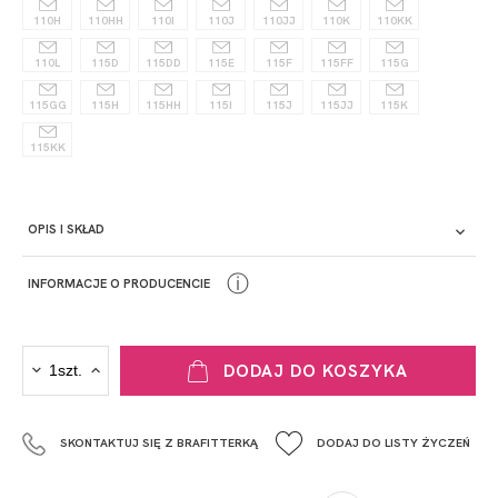
110H
110HH
110I
110J
110JJ
110K
110KK
110L
115D
115DD
115E
115F
115FF
115G
115GG
115H
115HH
115I
115J
115JJ
115K
115KK
OPIS I SKŁAD
ⓘ
INFORMACJE O PRODUCENCIE
PRODUCENT
DODAJ DO KOSZYKA
Krisline
Fashiontex Group Sp.z o.o. Spółka komandytowa
SKONTAKTUJ SIĘ Z BRAFITTERKĄ
DODAJ DO LISTY ŻYCZEŃ
+48 42 719 43 15
biuro@fashiontexgroup.com
Ul. Sienkiewicza 73 lok. 7,