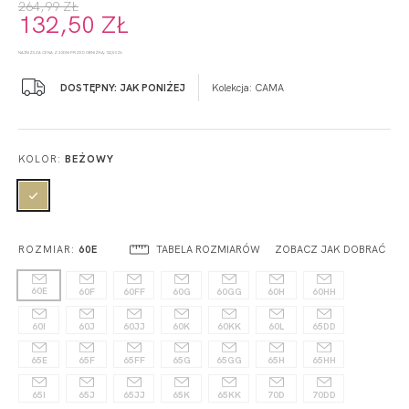
264,99 ZŁ
132,50 ZŁ
NAJNIŻSZA CENA Z 30 DNI PRZED OBNIŻKĄ: 132,50 ZŁ
DOSTĘPNY: JAK PONIŻEJ
Kolekcja:
CAMA
KOLOR:
BEŻOWY
TABELA ROZMIARÓW
ZOBACZ JAK DOBRAĆ
ROZMIAR:
60E
60E
60F
60FF
60G
60GG
60H
60HH
60I
60J
60JJ
60K
60KK
60L
65DD
65E
65F
65FF
65G
65GG
65H
65HH
65I
65J
65JJ
65K
65KK
70D
70DD