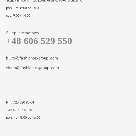
Sklep Firmowy: Ul. Łowicka 89A, 95-015 Głowno
pon. - pt. 8:00 do 16:00
sob. 9:00 - 14:00
Sklep Internetowy:
+48 606 529 550
CAMA SOFT
BRALETTE
264,99
132,50 zł
biuro@fashiontexgroup.com
sklep@fashiontexgroup.com
NIP: 725 220 93 64
+48 42 719 43 15
pon. - pt. 8:00 do 16:00