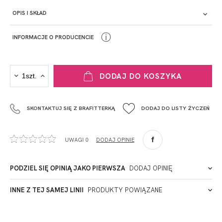
OPIS I SKŁAD
ⓘ
INFORMACJE O PRODUCENCIE
PRODUCENT
DODAJ DO KOSZYKA
Krisline
Fashiontex Group Sp.z o.o. Spółka komandytowa
Skład
SKONTAKTUJ SIĘ Z BRAFITTERKĄ
DODAJ DO LISTY ŻYCZEŃ
+48 42 719 43 15
biuro@fashiontexgroup.com
Ul. Sienkiewicza 73 lok. 7,
UWAGI 0
DODAJ OPINIĘ
90-057
Łódź
Polska
PODZIEL SIĘ OPINIĄ JAKO PIERWSZA
DODAJ OPINIĘ
Przepis prania
ADRES PUNKTU KONTAKTOWEGO
INNE Z TEJ SAMEJ LINII
PRODUKTY POWIĄZANE
Miałeś już kontakt z naszym produktem? Zostaw opinię
- to dla Ciebie staramy się być najlepsi, a Twoje zdanie bardzo
PODMIOT ODPOWIEDZIALNY ZA WPROWADZENIE DO UE
nam w tym pomoże!