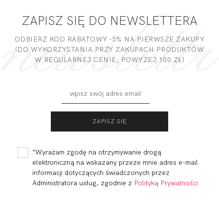
ZAPISZ SIĘ DO NEWSLETTERA
DODAJ OPINIĘ
ODBIERZ KOD RABATOWY -5% NA PIERWSZE ZAKUPY
(DO WYKORZYSTANIA PRZY ZAKUPACH PRODUKTÓW
W REGULARNEJ CENIE, POWYZEJ 100 ZŁ)
CAMA BRASSIERE
CAMA BRASSIERE
SMART MONOCUP
S-CLASS
229,99
115,00 zł
219,99
110,00 zł
*Wyrażam zgodę na otrzymywanie drogą
elektroniczną na wskazany przeze mnie adres e-mail
informacji dotyczących świadczonych przez
Administratora usług, zgodnie z
Polityką Prywatności