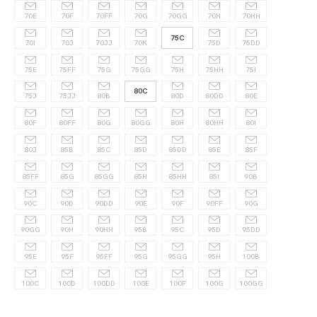
70E
70F
70FF
70G
70GG
70H
70HH
75C
70I
70J
70JJ
70K
75D
75DD
75E
75FF
75G
75GG
75H
75HH
75I
80C
75J
75JJ
80B
80D
80DD
80E
80F
80FF
80G
80GG
80H
80HH
80I
80J
85B
85C
85D
85DD
85E
85F
85FF
85G
85GG
85H
85HH
85I
90B
90C
90D
90DD
90E
90F
90FF
90G
90GG
90H
90HH
95B
95C
95D
95DD
95E
95F
95FF
95G
95GG
95H
100B
100C
100D
100DD
100E
100F
100G
100GG