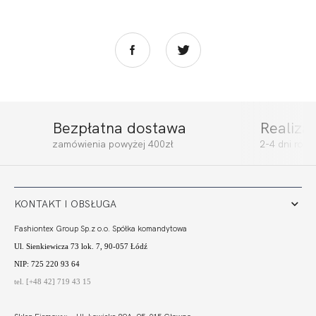
Bezpłatna dostawa
Realiza
CAMA
CAMA BRA ULTRA
zamówienia powyżej 400zł
2-4 dni rob
BALCONETTE MHM
274,99
137,50 zł
249,99
125,00 zł
KONTAKT I OBSŁUGA
Fashiontex Group Sp.z o.o. Spółka komandytowa
Ul. Sienkiewicza 73 lok. 7, 90-057 Łódź
NIP: 725 220 93 64
tel. [+48 42] 719 43 15