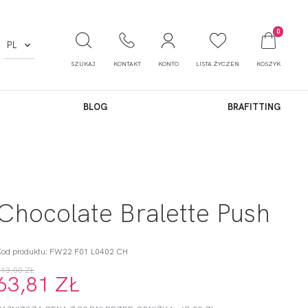
0
PL
SZUKAJ
KONTAKT
KONTO
LISTA ŻYCZEŃ
KOSZYK
BLOG
BRAFITTING
Chocolate Bralette Push
Kod produktu: FW22 F01 L0402 CH
213,00 ZŁ
63,81 ZŁ