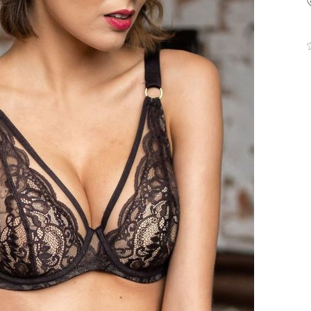
+48 42 719 43 15
biuro@fashiontexgroup.
Ul. Sienkiewicza 73 lok. 7
90-057
Łódź
Polska
PODMIOT ODPOWIEDZIALNY 
WPROWADZENIE DO UE
Fashiontex Group Sp.z o.
komandytowa
+48 42 719 43 15
biuro@fashiontexgroup.
Ul. Sienkiewicza 73 lok. 7
90-057
Łódź
Polska