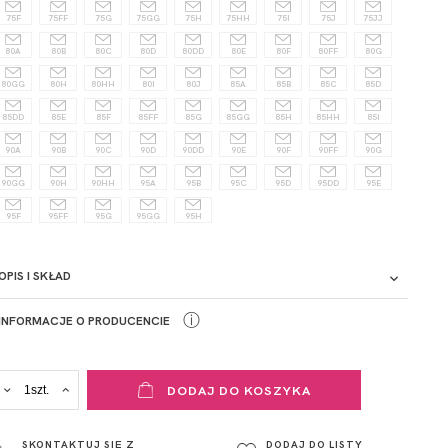
75F
75FF
75G
75GG
75H
75HH
75I
75J
75JJ
80A
80B
80C
80D
80DD
80E
80F
80FF
80G
80GG
80H
80HH
80I
80J
85A
85B
85C
85D
85DD
85E
85F
85FF
85G
85GG
85H
85HH
85I
90A
90B
90C
90D
90DD
90E
90F
90FF
90G
90GG
90H
90HH
95A
95B
95C
95D
95DD
95E
95F
95FF
95G
95GG
95H
OPIS I SKŁAD
ⓘ
INFORMACJE O PRODUCENCIE
ADRES PUNKTU KONTAKTOWEGO
DODAJ DO KOSZYKA
ul. Łowicka 89a
o. Spółka
95-015
SKONTAKTUJ SIĘ Z
DODAJ DO LISTY
Głowno