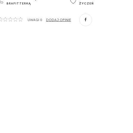
BRAFITTERKĄ
ŻYCZEŃ
Polska
com
,
UWAGI 0
DODAJ OPINIĘ
ZA
o. Spółka
com
,