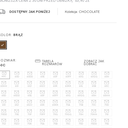
NAJNIŻSZA CENA Z 30 DNI PRZED OBNIŻKĄ: 63,90 ZŁ
DOSTĘPNY: JAK PONIŻEJ
Kolekcja:
CHOCOLATE
KOLOR:
BRĄZ
ROZMIAR:
TABELA
ZOBACZ JAK
ROZMIARÓW
DOBRAĆ
60C
60C
60D
60DD
60E
60F
60FF
60G
60GG
60H
60HH
60I
60J
60JJ
60K
60KK
60L
65B
65C
65D
65DD
65E
65F
65FF
65G
65GG
65H
65HH
65I
65J
65JJ
65K
65KK
70A
70B
70C
70D
70DD
70E
70F
70FF
70G
70GG
70H
70HH
70I
70J
70JJ
70K
75A
75B
75C
75D
75DD
75E