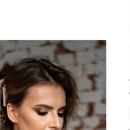
PRODUCENT
Krisline
Fashiontex Group Sp.z o.
komandytowa