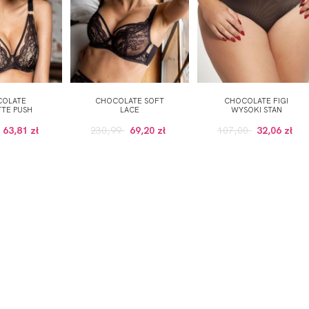
COLATE
CHOCOLATE SOFT
CHOCOLATE FIGI
TTE PUSH
LACE
WYSOKI STAN
63,81 zł
230,99
69,20 zł
107,00
32,06 zł
ZAPISZ SIĘ DO NEWSLETTERA
ERWSZE ZAKUPY (DO WYKORZYSTANIA PRZY ZAKUPACH PRODUKTÓW W RE