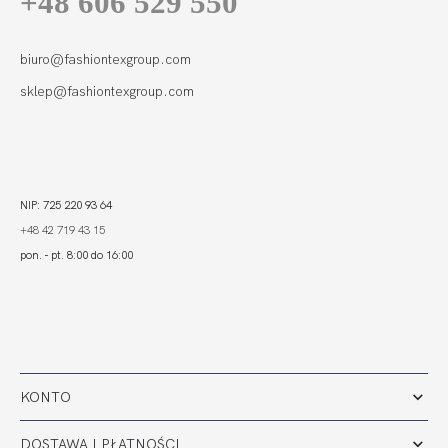
+48 606 529 550
FORTUNA
COMFORT FIGI
WYSOKI STAN
100,00 zł
LIGHT KAWA
biuro@fashiontexgroup.com
sklep@fashiontexgroup.com
NIP: 725 220 93 64
+48 42 719 43 15
pon. - pt. 8:00 do 16:00
KONTO
DOSTAWA I PŁATNOŚCI