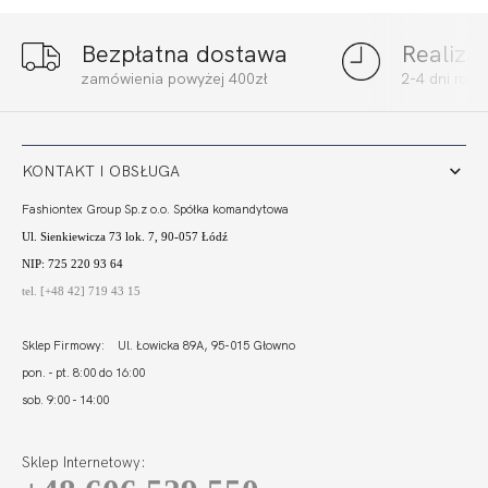
Bezpłatna dostawa
Realiza
FORTUNA
FORTUNA
zamówienia powyżej 400zł
2-4 dni rob
COMFORT BRA
COMFORT FIGI
ULTRA KAWA
LIGHT CZERŃ
233,00 zł
87,00 zł
KONTAKT I OBSŁUGA
Fashiontex Group Sp.z o.o. Spółka komandytowa
Ul. Sienkiewicza 73 lok. 7, 90-057 Łódź
NIP: 725 220 93 64
tel. [+48 42] 719 43 15
Sklep Firmowy: Ul. Łowicka 89A, 95-015 Głowno
pon. - pt. 8:00 do 16:00
sob. 9:00 - 14:00
Sklep Internetowy: