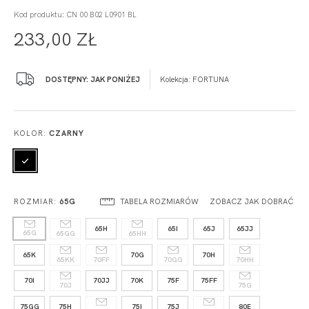
Kod produktu: CN 00 B02 L0901 BL
233,00 ZŁ
DOSTĘPNY: JAK PONIŻEJ
Kolekcja:
FORTUNA
KOLOR:
CZARNY
TABELA ROZMIARÓW
ZOBACZ JAK DOBRAĆ
ROZMIAR:
65G
65H
65I
65J
65JJ
65G
65GG
65HH
65K
70G
70H
65KK
70FF
70GG
70HH
70I
70JJ
70K
75F
75FF
70J
75G
75GG
75H
75I
75J
80E