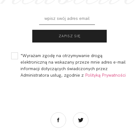
FORTUNA
FORTUNA
COMFORT
COMFORT
BALCONETTE MHM
BALCONETTE MHM
242,00 zł
255,00 zł
KAWA
MULTI
*Wyrażam zgodę na otrzymywanie drogą
WIELOFUNKCYJNY...
elektroniczną na wskazany przeze mnie adres e-mail
informacji dotyczących świadczonych przez
Administratora usług, zgodnie z
Polityką Prywatności