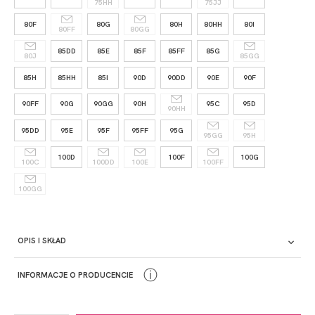
75HH
75JJ
80F
80G
80H
80HH
80I
80FF
80GG
85DD
85E
85F
85FF
85G
80J
85GG
85H
85HH
85I
90D
90DD
90E
90F
90FF
90G
90GG
90H
95C
95D
90HH
95DD
95E
95F
95FF
95G
95GG
95H
100D
100F
100G
100C
100DD
100E
100FF
100GG
OPIS I SKŁAD
ⓘ
INFORMACJE O PRODUCENCIE