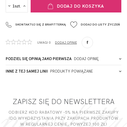
PRODUCENT
DODAJ DO KOSZYKA
Krisline
Fashiontex Group Sp.z o.o. Spółka komandytowa
SKONTAKTUJ SIĘ Z BRAFITTERKĄ
DODAJ DO LISTY ŻYCZEŃ
+48 42 719 43 15
biuro@fashiontexgroup.com
Ul. Sienkiewicza 73 lok. 7,
UWAGI 0
DODAJ OPINIĘ
90-057
Łódź
Polska
PODZIEL SIĘ OPINIĄ JAKO PIERWSZA
DODAJ OPINIĘ
ADRES PUNKTU KONTAKTOWEGO
INNE Z TEJ SAMEJ LINII
PRODUKTY POWIĄZANE
Miałeś już kontakt z naszym produktem? Zostaw opinię
- to dla Ciebie staramy się być najlepsi, a Twoje zdanie bardzo
PODMIOT ODPOWIEDZIALNY ZA WPROWADZENIE DO UE
nam w tym pomoże!
ZAPISZ SIĘ DO NEWSLETTERA
DODAJ OPINIĘ
ODBIERZ KOD RABATOWY -5% NA PIERWSZE ZAKUPY
(DO WYKORZYSTANIA PRZY ZAKUPACH PRODUKTÓW
W REGULARNEJ CENIE, POWYZEJ 100 ZŁ)