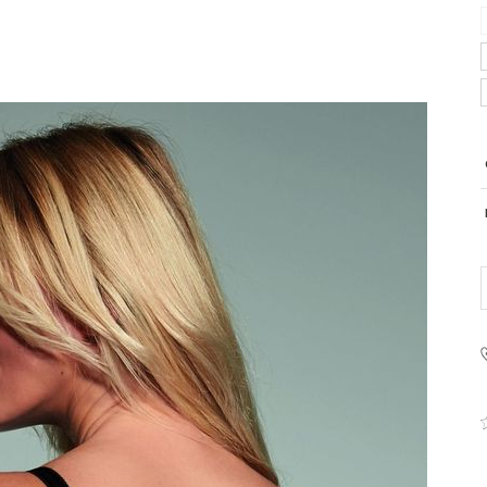
PRODUCENT
Krisline
Fashiontex Group Sp.z o.
komandytowa
+48 42 719 43 15
biuro@fashiontexgroup.
Ul. Sienkiewicza 73 lok. 7
90-057
Łódź