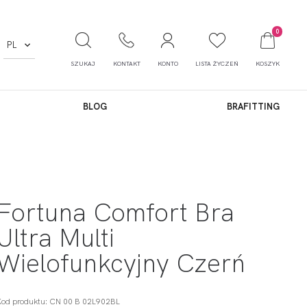
0
PL
SZUKAJ
KONTAKT
KONTO
LISTA ŻYCZEŃ
KOSZYK
BLOG
BRAFITTING
Fortuna Comfort Bra
Ultra Multi
Wielofunkcyjny Czerń
Kod produktu: CN 00 B 02L902BL