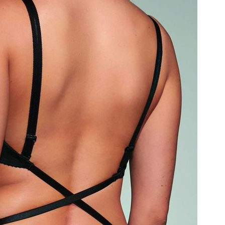
Polska
PODMIOT ODPOWIEDZIALNY 
WPROWADZENIE DO UE
Fashiontex Group Sp.z o.
komandytowa
+48 42 719 43 15
biuro@fashiontexgroup.
Ul. Sienkiewicza 73 lok. 7
90-057
Łódź
Polska