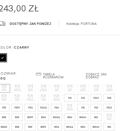
243,00 ZŁ
DOSTĘPNY: JAK PONIŻEJ
Kolekcja:
FORTUNA
KOLOR:
CZARNY
ROZMIAR:
TABELA
ZOBACZ JAK
ROZMIARÓW
DOBRAĆ
65G
65G
65GG
65H
65HH
65I
65J
65JJ
65K
65KK
70I
70J
70JJ
70K
70FF
70G
70GG
70H
70HH
75F
75FF
75G
75GG
75H
75I
75J
75JJ
75HH
80E
80F
80FF
80G
80GG
80H
80HH
80I
80J
85DD
85E
85F
85FF
85G
85GG
85H
85HH
85I