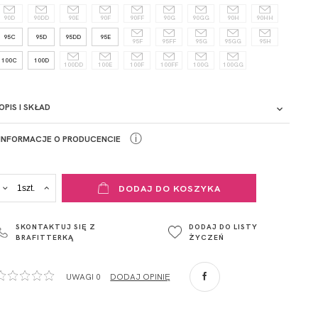
90D
90DD
90E
90F
90FF
90G
90GG
90H
90HH
95C
95D
95DD
95E
95F
95FF
95G
95GG
95H
100C
100D
100DD
100E
100F
100FF
100G
100GG
OPIS I SKŁAD
ⓘ
INFORMACJE O PRODUCENCIE
ADRES PUNKTU KONTAKTOWEGO
DODAJ DO KOSZYKA
ul. Łowicka 89a
o. Spółka
95-015
SKONTAKTUJ SIĘ Z
DODAJ DO LISTY
Głowno
BRAFITTERKĄ
ŻYCZEŃ
Polska
com
,
UWAGI 0
DODAJ OPINIĘ