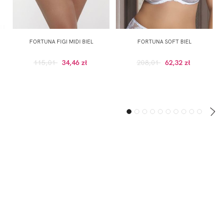
FORTUNA FIGI MIDI BIEL
FORTUNA SOFT BIEL
115,01
34,46 zł
208,01
62,32 zł
ZAPISZ SIĘ DO NEWSLETTERA
ERWSZE ZAKUPY (DO WYKORZYSTANIA PRZY ZAKUPACH PRODUKTÓW W RE