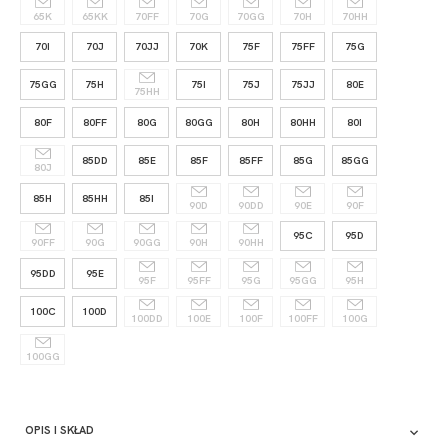
65K
65KK
70FF
70G
70GG
70H
70HH
70I
70J
70JJ
70K
75F
75FF
75G
75GG
75H
75I
75J
75JJ
80E
75HH
80F
80FF
80G
80GG
80H
80HH
80I
85DD
85E
85F
85FF
85G
85GG
80J
85H
85HH
85I
90D
90DD
90E
90F
95C
95D
90FF
90G
90GG
90H
90HH
95DD
95E
95F
95FF
95G
95GG
95H
100C
100D
100DD
100E
100F
100FF
100G
100GG
OPIS I SKŁAD