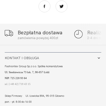
Bezpłatna dostawa
Realiza
FORTUNA SOFT
FORTUNA SPACER
zamówienia powyżej 400zł
2-4 dni rob
BIEL
BIEL
208,01
62,32 zł
129,80
38,89 zł
KONTAKT I OBSŁUGA
Fashiontex Group Sp.z o.o. Spółka komandytowa
Ul. Sienkiewicza 73 lok. 7, 90-057 Łódź
NIP: 725 220 93 64
tel. [+48 42] 719 43 15
Sklep Firmowy: Ul. Łowicka 89A, 95-015 Głowno
pon. - pt. 8:00 do 16:00