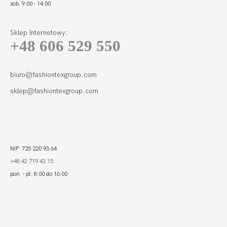
sob. 9:00 - 14:00
Sklep Internetowy:
+48 606 529 550
FORTUNA STRINGI
BIEL
77,80
23,31 zł
biuro@fashiontexgroup.com
sklep@fashiontexgroup.com
NIP: 725 220 93 64
+48 42 719 43 15
pon. - pt. 8:00 do 16:00