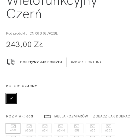
Czerń
Kod produktu: CN 00 B 02L902BL
243,00 ZŁ
DOSTĘPNY: JAK PONIŻEJ
Kolekcja:
FORTUNA
KOLOR:
CZARNY
TABELA ROZMIARÓW
ZOBACZ JAK DOBRAĆ
ROZMIAR:
65G
65G
65GG
65H
65HH
65I
65J
65JJ