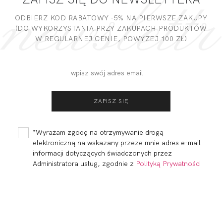
DODAJ OPINIĘ
ODBIERZ KOD RABATOWY -5% NA PIERWSZE ZAKUPY
(DO WYKORZYSTANIA PRZY ZAKUPACH PRODUKTÓW
W REGULARNEJ CENIE, POWYZEJ 100 ZŁ)
FORTUNA BODY
FORTUNA FIGI
SOFT CZERŃ
MIDI BIEL
221,20 zł
115,01
34,46 zł
*Wyrażam zgodę na otrzymywanie drogą
elektroniczną na wskazany przeze mnie adres e-mail
informacji dotyczących świadczonych przez
Administratora usług, zgodnie z
Polityką Prywatności