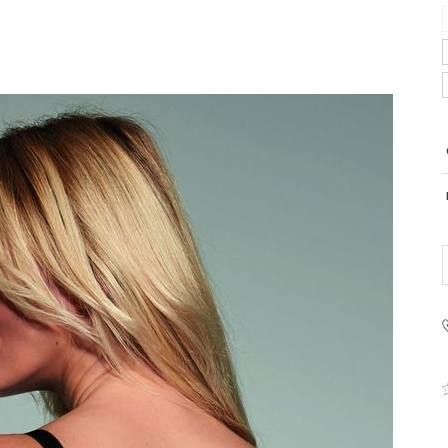
PRODUCENT
Krisline
Fashiontex Group Sp.z o.
komandytowa
+48 42 719 43 15
biuro@fashiontexgroup.
Ul. Sienkiewicza 73 lok. 7
90-057
Łódź