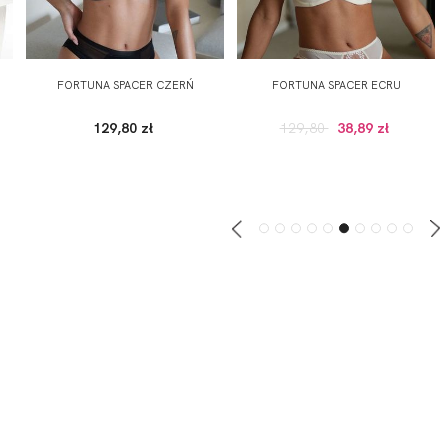
FORTUNA SPACER CZERŃ
FORTUNA SPACER ECRU
129,80 zł
129,80
38,89 zł
ZAPISZ SIĘ DO NEWSLETTERA
ERWSZE ZAKUPY (DO WYKORZYSTANIA PRZY ZAKUPACH PRODUKTÓW W RE