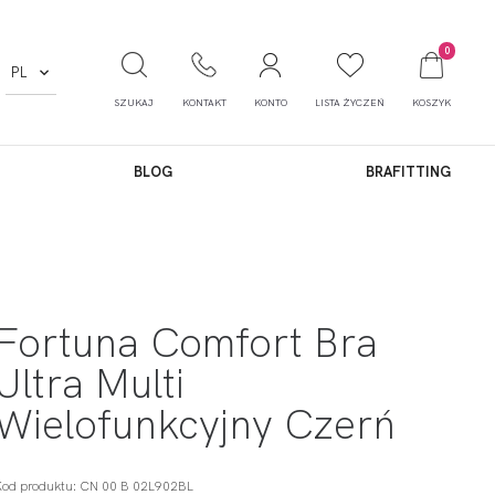
0
PL
SZUKAJ
KONTAKT
KONTO
LISTA ŻYCZEŃ
KOSZYK
BLOG
BRAFITTING
Fortuna Comfort Bra
Ultra Multi
Wielofunkcyjny Czerń
Kod produktu: CN 00 B 02L902BL