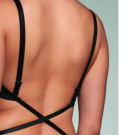
Polska
PODMIOT ODPOWIEDZIALNY 
WPROWADZENIE DO UE
Fashiontex Group Sp.z o.
komandytowa
+48 42 719 43 15
biuro@fashiontexgroup.
Ul. Sienkiewicza 73 lok. 7
90-057
Łódź
Polska