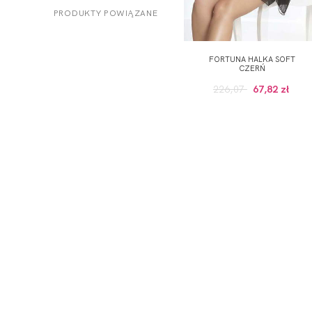
PRODUKTY POWIĄZANE
FORTUNA HALKA SOFT
CZERŃ
226,07
67,82 zł
ODBIERZ KOD RABATOWY -5% NA PI