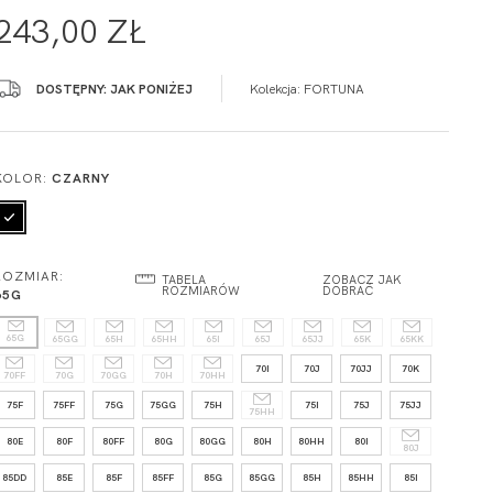
243,00 ZŁ
DOSTĘPNY: JAK PONIŻEJ
Kolekcja:
FORTUNA
KOLOR:
CZARNY
ROZMIAR:
TABELA
ZOBACZ JAK
ROZMIARÓW
DOBRAĆ
65G
65G
65GG
65H
65HH
65I
65J
65JJ
65K
65KK
70I
70J
70JJ
70K
70FF
70G
70GG
70H
70HH
75F
75FF
75G
75GG
75H
75I
75J
75JJ
75HH
80E
80F
80FF
80G
80GG
80H
80HH
80I
80J
85DD
85E
85F
85FF
85G
85GG
85H
85HH
85I