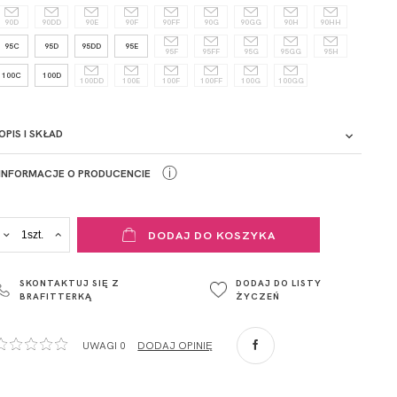
90D
90DD
90E
90F
90FF
90G
90GG
90H
90HH
95C
95D
95DD
95E
95F
95FF
95G
95GG
95H
100C
100D
100DD
100E
100F
100FF
100G
100GG
OPIS I SKŁAD
ⓘ
INFORMACJE O PRODUCENCIE
ADRES PUNKTU KONTAKTOWEGO
DODAJ DO KOSZYKA
ul. Łowicka 89a
o. Spółka
95-015
SKONTAKTUJ SIĘ Z
DODAJ DO LISTY
Głowno
BRAFITTERKĄ
ŻYCZEŃ
Polska
com
,
UWAGI 0
DODAJ OPINIĘ