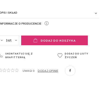
OPIS I SKŁAD
ⓘ
INFORMACJE O PRODUCENCIE
ADRES PUNKTU KONTAKTOWEGO
DODAJ DO KOSZYKA
ul. Łowicka 89a
o. Spółka
95-015
SKONTAKTUJ SIĘ Z
DODAJ DO LISTY
Głowno
Multi z wydłużonym
BRAFITTERKĄ
ŻYCZEŃ
Polska
pasem obwodu, który można zapiąć na wysokoći brzucha ,
com
aby uzyskać odkryte plecy.
,
UWAGI 0
DODAJ OPINIĘ
ZA
o. Spółka