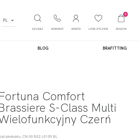
0
PL
SZUKAJ
KONTAKT
KONTO
LISTA ŻYCZEŃ
KOSZYK
BLOG
BRAFITTING
Fortuna Comfort
Brassiere S-Class Multi
Wielofunkcyjny Czerń
Kod produktu: CN 00 B02 L0109 BL