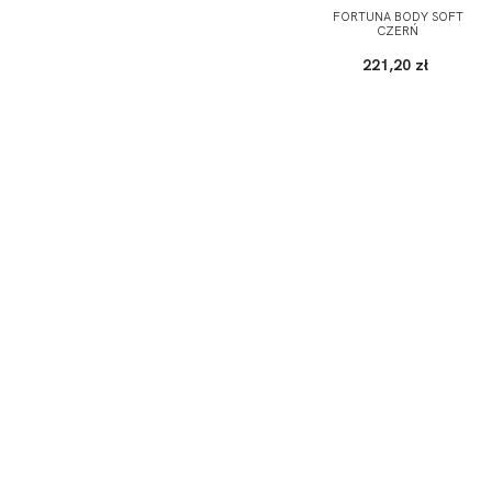
FORTUNA BODY SOFT
CZERŃ
221,20 zł
ODBIERZ KOD RABATOWY -5% NA PI
*Wyrażam zgodę na otrzymywanie drogą elektroniczną na
Prywatności