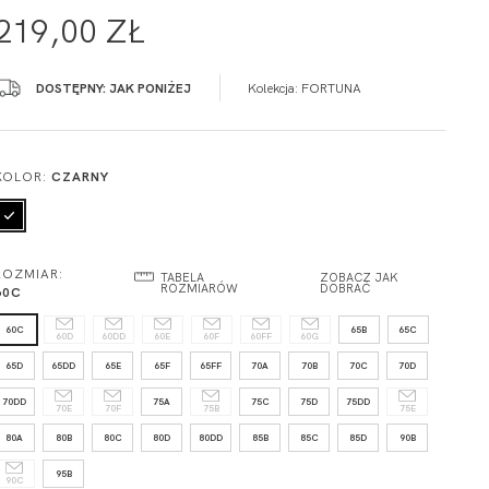
219,00 ZŁ
DOSTĘPNY: JAK PONIŻEJ
Kolekcja:
FORTUNA
KOLOR:
CZARNY
ROZMIAR:
TABELA
ZOBACZ JAK
ROZMIARÓW
DOBRAĆ
60C
60C
65B
65C
60D
60DD
60E
60F
60FF
60G
65D
65DD
65E
65F
65FF
70A
70B
70C
70D
70DD
75A
75C
75D
75DD
70E
70F
75B
75E
80A
80B
80C
80D
80DD
85B
85C
85D
90B
95B
90C