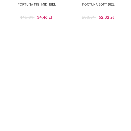
FORTUNA FIGI MIDI BIEL
FORTUNA SOFT BIEL
115,01
34,46 zł
208,01
62,32 zł
ZAPISZ SIĘ DO NEWSLETTERA
ERWSZE ZAKUPY (DO WYKORZYSTANIA PRZY ZAKUPACH PRODUKTÓW W RE
 wskazany przeze mnie adres e-mail informacji dotyczących świadcz