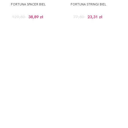
FORTUNA SPACER BIEL
FORTUNA STRINGI BIEL
129,80
38,89 zł
77,80
23,31 zł
GULARNEJ CENIE, POWYZEJ 100 ZŁ)
onych przez Administratora usług, zgodnie z
Polityką