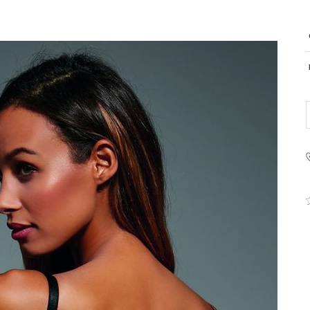
PRODUCENT
Krisline
Fashiontex Group Sp.z o.
komandytowa
+48 42 719 43 15
biuro@fashiontexgroup.
Ul. Sienkiewicza 73 lok. 7
90-057
Łódź
Polska
PODMIOT ODPOWIEDZIALNY 
WPROWADZENIE DO UE
Fashiontex Group Sp.z o.
komandytowa