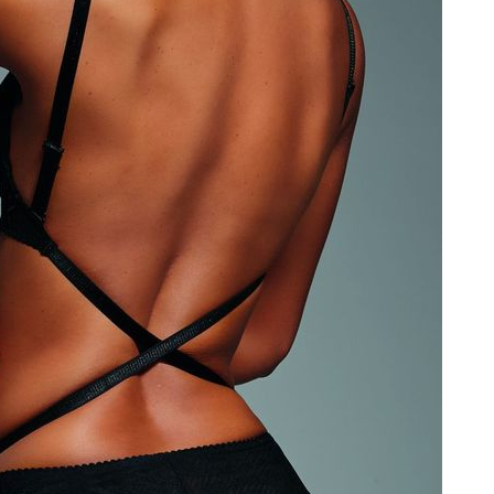
+48 42 719 43 15
biuro@fashiontexgroup.
Ul. Sienkiewicza 73 lok. 7
90-057
Łódź
Polska