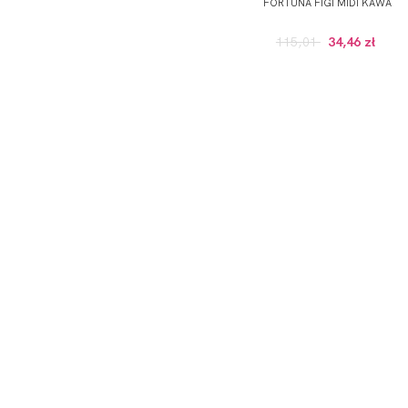
FORTUNA FIGI MIDI KAWA
115,01
34,46 zł
ODBIERZ KOD RABATOWY -5% NA PI
*Wyrażam zgodę na otrzymywanie drogą elektroniczną na
Prywatności