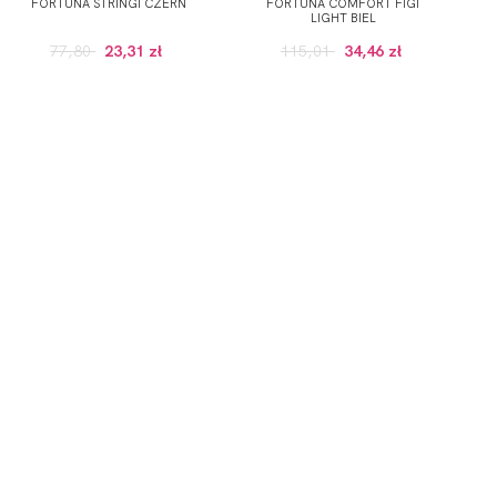
FORTUNA STRINGI CZERŃ
FORTUNA COMFORT FIGI
LIGHT BIEL
77,80
23,31 zł
115,01
34,46 zł
GULARNEJ CENIE, POWYZEJ 100 ZŁ)
onych przez Administratora usług, zgodnie z
Polityką