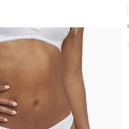
PRODUCENT
Krisline
Fashiontex Group Sp.z o.
komandytowa
+48 42 719 43 15
biuro@fashiontexgroup.
Ul. Sienkiewicza 73 lok. 7
90-057
Łódź
Polska
PODMIOT ODPOWIEDZIALNY 
WPROWADZENIE DO UE
Fashiontex Group Sp.z o.
komandytowa
+48 42 719 43 15
biuro@fashiontexgroup.
Ul. Sienkiewicza 73 lok. 7
90-057
Łódź
Polska