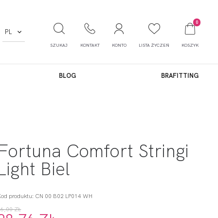
0
PL
SZUKAJ
KONTAKT
KONTO
LISTA ŻYCZEŃ
KOSZYK
BLOG
BRAFITTING
Fortuna Comfort Stringi
Light Biel
Kod produktu: CN 00 B02 LP014 WH
96,00 ZŁ