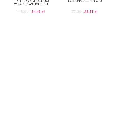
FORTUNA COMFORT FIGI
FORTUNA STRINGI ECRU
WYSOKI STAN LIGHT BIEL
115,01
34,46 zł
77,80
23,31 zł
ZAPISZ SIĘ DO NEWSLETTERA
ERWSZE ZAKUPY (DO WYKORZYSTANIA PRZY ZAKUPACH PRODUKTÓW W RE
 wskazany przeze mnie adres e-mail informacji dotyczących świadcz