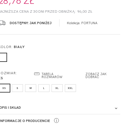
28,76 ZŁ
NAJNIŻSZA CENA Z 30 DNI PRZED OBNIŻKĄ: 96,00 ZŁ
DOSTĘPNY: JAK PONIŻEJ
Kolekcja:
FORTUNA
KOLOR:
BIAŁY
ROZMIAR:
TABELA
ZOBACZ JAK
ROZMIARÓW
DOBRAĆ
XS
XS
S
M
L
XL
XXL
OPIS I SKŁAD
ⓘ
INFORMACJE O PRODUCENCIE