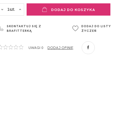
ADRES PUNKTU KONTAKTOWEGO
DODAJ DO KOSZYKA
ul. Łowicka 89a
o. Spółka
95-015
SKONTAKTUJ SIĘ Z
DODAJ DO LISTY
Głowno
BRAFITTERKĄ
ŻYCZEŃ
Polska
com
,
UWAGI 0
DODAJ OPINIĘ
ZA
o. Spółka
com
,