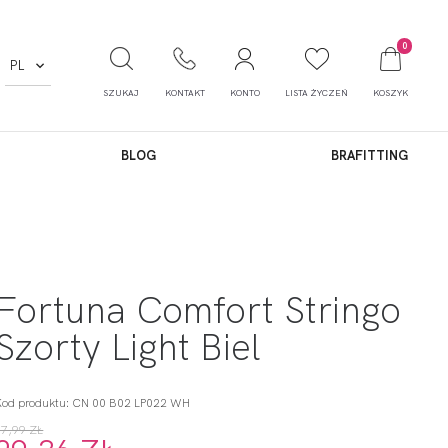
0
PL
SZUKAJ
KONTAKT
KONTO
LISTA ŻYCZEŃ
KOSZYK
BLOG
BRAFITTING
Fortuna Comfort Stringo
Szorty Light Biel
Kod produktu: CN 00 B02 LP022 WH
97,99 ZŁ