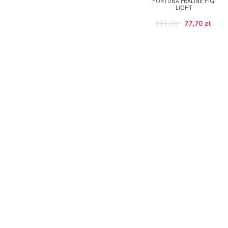
FORTUNA PRALINE FIGI
LIGHT
111,00
77,70 zł
ODBIERZ KOD RABATOWY -5% NA PI
*Wyrażam zgodę na otrzymywanie drogą elektroniczną na
Prywatności