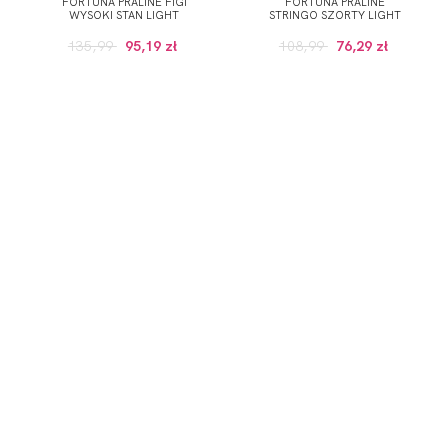
FORTUNA PRALINE FIGI
FORTUNA PRALINE
WYSOKI STAN LIGHT
STRINGO SZORTY LIGHT
135,99
95,19 zł
108,99
76,29 zł
ZAPISZ SIĘ DO NEWSLETTERA
ERWSZE ZAKUPY (DO WYKORZYSTANIA PRZY ZAKUPACH PRODUKTÓW W RE
 wskazany przeze mnie adres e-mail informacji dotyczących świadcz