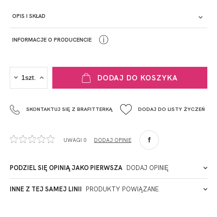
OPIS I SKŁAD
ⓘ
INFORMACJE O PRODUCENCIE
PRODUCENT
DODAJ DO KOSZYKA
Krisline
Fashiontex Group Sp.z o.o. Spółka komandytowa
SKONTAKTUJ SIĘ Z BRAFITTERKĄ
DODAJ DO LISTY ŻYCZEŃ
+48 42 719 43 15
biuro@fashiontexgroup.com
Ul. Sienkiewicza 73 lok. 7,
UWAGI 0
DODAJ OPINIĘ
90-057
Łódź
Polska
PODZIEL SIĘ OPINIĄ JAKO PIERWSZA
DODAJ OPINIĘ
ADRES PUNKTU KONTAKTOWEGO
INNE Z TEJ SAMEJ LINII
PRODUKTY POWIĄZANE
Miałeś już kontakt z naszym produktem? Zostaw opinię
- to dla Ciebie staramy się być najlepsi, a Twoje zdanie bardzo
PODMIOT ODPOWIEDZIALNY ZA WPROWADZENIE DO UE
nam w tym pomoże!