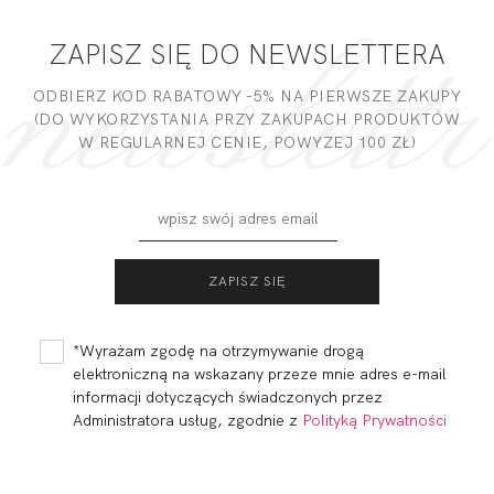
ZAPISZ SIĘ DO NEWSLETTERA
DODAJ OPINIĘ
ODBIERZ KOD RABATOWY -5% NA PIERWSZE ZAKUPY
(DO WYKORZYSTANIA PRZY ZAKUPACH PRODUKTÓW
W REGULARNEJ CENIE, POWYZEJ 100 ZŁ)
FORTUNA SOFT
FORTUNA
MAMA NURSING
COMFORT
BIEL
BRASSIERE S-
139,80
41,88 zł
208,01
62,32 zł
CLASS BIEL
*Wyrażam zgodę na otrzymywanie drogą
elektroniczną na wskazany przeze mnie adres e-mail
informacji dotyczących świadczonych przez
Administratora usług, zgodnie z
Polityką Prywatności