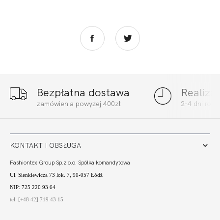
Bezpłatna dostawa
Realiza
FORTUNA
FORTUNA
zamówienia powyżej 400zł
2-4 dni rob
COMFORT
COMFORT BRA
BRASSIERE S-
ULTRA MULTI
219,00 zł
243,00 zł
CLASS MULTI
WIELOFUNKCYJNY...
WIELOFUNKCYJNY...
KONTAKT I OBSŁUGA
Fashiontex Group Sp.z o.o. Spółka komandytowa
Ul. Sienkiewicza 73 lok. 7, 90-057 Łódź
NIP: 725 220 93 64
tel. [+48 42] 719 43 15