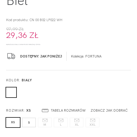
Kod produktu: CN 00 B02 LP022 WH
97,99 ZŁ
29,36 ZŁ
NAJNIŻSZA CENA Z 30 DNI PRZED OBNIŻKĄ: 97,99 ZŁ
DOSTĘPNY: JAK PONIŻEJ
Kolekcja:
FORTUNA
KOLOR:
BIAŁY
TABELA ROZMIARÓW
ZOBACZ JAK DOBRAĆ
ROZMIAR:
XS
XS
S
M
L
XL
XXL