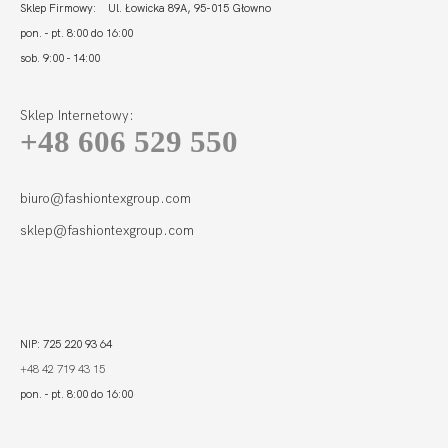
Sklep Firmowy: Ul. Łowicka 89A, 95-015 Głowno
pon. - pt. 8:00 do 16:00
sob. 9:00 - 14:00
Sklep Internetowy:
+48 606 529 550
FORTUNA
COMFORT BRA
ULTRA MULTI
243,00 zł
WIELOFUNKCYJNY...
biuro@fashiontexgroup.com
sklep@fashiontexgroup.com
NIP: 725 220 93 64
+48 42 719 43 15
pon. - pt. 8:00 do 16:00