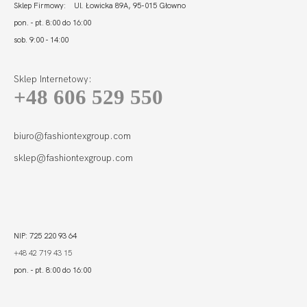
Sklep Firmowy: Ul. Łowicka 89A, 95-015 Głowno
pon. - pt. 8:00 do 16:00
sob. 9:00 - 14:00
Sklep Internetowy:
+48 606 529 550
FORTUNA PRALINE
HALF CUP
277,00
193,90 zł
biuro@fashiontexgroup.com
sklep@fashiontexgroup.com
NIP: 725 220 93 64
+48 42 719 43 15
pon. - pt. 8:00 do 16:00