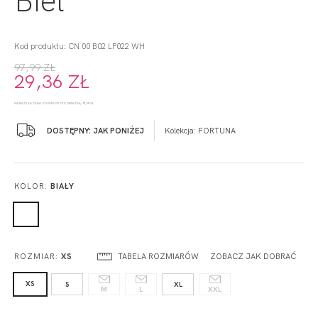
Kod produktu: CN 00 B02 LP022 WH
97,99 ZŁ
29,36 ZŁ
NAJNIŻSZA CENA Z 30 DNI PRZED OBNIŻKĄ: 97,99 ZŁ
DOSTĘPNY: JAK PONIŻEJ
Kolekcja:
FORTUNA
KOLOR:
BIAŁY
TABELA ROZMIARÓW
ZOBACZ JAK DOBRAĆ
ROZMIAR:
XS
XS
S
XL
M
L
XXL