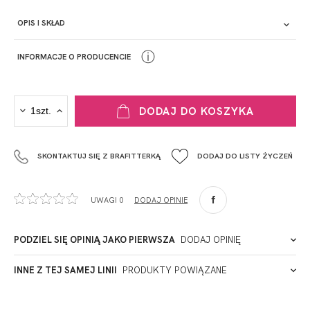
OPIS I SKŁAD
ⓘ
INFORMACJE O PRODUCENCIE
PRODUCENT
DODAJ DO KOSZYKA
Krisline
Fashiontex Group Sp.z o.o. Spółka komandytowa
SKONTAKTUJ SIĘ Z BRAFITTERKĄ
DODAJ DO LISTY ŻYCZEŃ
+48 42 719 43 15
biuro@fashiontexgroup.com
Ul. Sienkiewicza 73 lok. 7,
UWAGI 0
DODAJ OPINIĘ
90-057
Łódź
Polska
PODZIEL SIĘ OPINIĄ JAKO PIERWSZA
DODAJ OPINIĘ
ADRES PUNKTU KONTAKTOWEGO
INNE Z TEJ SAMEJ LINII
PRODUKTY POWIĄZANE
Miałeś już kontakt z naszym produktem? Zostaw opinię
- to dla Ciebie staramy się być najlepsi, a Twoje zdanie bardzo
PODMIOT ODPOWIEDZIALNY ZA WPROWADZENIE DO UE
nam w tym pomoże!