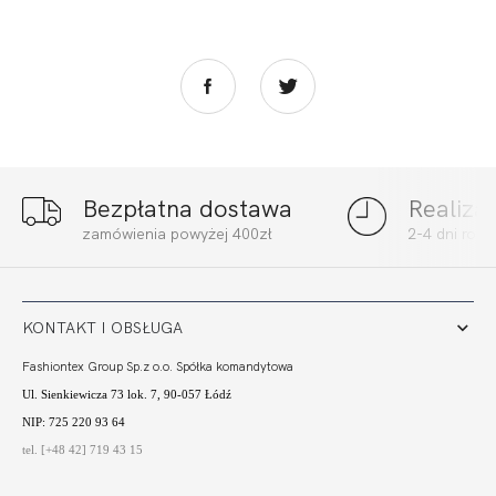
Bezpłatna dostawa
Realiza
FORTUNA PRALINE
FORTUNA PRALINE
zamówienia powyżej 400zł
2-4 dni rob
SOFT
SOFT FULL CUP
321,99
225,39 zł
321,99
225,39 zł
KONTAKT I OBSŁUGA
Fashiontex Group Sp.z o.o. Spółka komandytowa
Ul. Sienkiewicza 73 lok. 7, 90-057 Łódź
NIP: 725 220 93 64
tel. [+48 42] 719 43 15