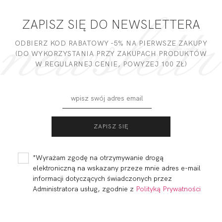
ZAPISZ SIĘ DO NEWSLETTERA
DODAJ OPINIĘ
ODBIERZ KOD RABATOWY -5% NA PIERWSZE ZAKUPY
(DO WYKORZYSTANIA PRZY ZAKUPACH PRODUKTÓW
W REGULARNEJ CENIE, POWYZEJ 100 ZŁ)
FORTUNA SOFT
FORTUNA SOFT
MAMA NURSING
ECRU
ECRU
217,00
65,01 zł
208,01
62,32 zł
*Wyrażam zgodę na otrzymywanie drogą
elektroniczną na wskazany przeze mnie adres e-mail
informacji dotyczących świadczonych przez
Administratora usług, zgodnie z
Polityką Prywatności