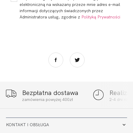
elektroniczną na wskazany przeze mnie adres e-mail
informacji dotyczących świadczonych przez
Administratora usług, zgodnie z
Polityką Prywatności
Bezpłatna dostawa
Realiza
FORTUNA
FORTUNA
zamówienia powyżej 400zł
2-4 dni rob
BALCONETTE
BALCONETTE
STRAPLESS
STRAPLESS MULTI
242,00 zł
255,00 zł
KONTAKT I OBSŁUGA