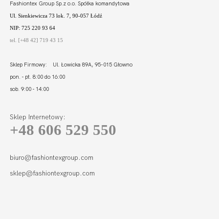
Fashiontex Group Sp.z o.o. Spółka komandytowa
Ul. Sienkiewicza 73 lok. 7, 90-057 Łódź
NIP: 725 220 93 64
tel. [+48 42] 719 43 15
Sklep Firmowy: Ul. Łowicka 89A, 95-015 Głowno
pon. - pt. 8:00 do 16:00
sob. 9:00 - 14:00
Sklep Internetowy:
+48 606 529 550
FORTUNA FIGI
MIDI ECRU
115,01
34,46 zł
biuro@fashiontexgroup.com
sklep@fashiontexgroup.com