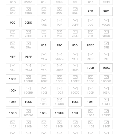
85G
85GG
85H
85HH
85I
85J
85JJ
90B
90C
85K
85KK
85L
85M
90A
90D
90DD
90E
90F
90FF
90G
90GG
90H
90HH
90I
90J
90JJ
90K
90KK
95B
95C
95D
95DD
90L
95A
95E
95F
95FF
95G
95GG
95H
95HH
95I
100B
100C
95J
95JJ
95K
95KK
100A
100D
100DD
100E
100F
100FF
100G
100GG
100H
100HH
100I
100J
100JJ
100K
105A
105B
105C
105E
105F
105D
105DD
105FF
105G
105H
105HH
105I
105GG
105J
105JJ
110A
110B
110C
110D
110DD
110E
110F