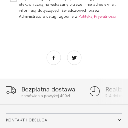
WIELOFUNKCYJNY...
elektroniczną na wskazany przeze mnie adres e-mail
informacji dotyczących świadczonych przez
Administratora usług, zgodnie z
Polityką Prywatności
Bezpłatna dostawa
Realiza
FORTUNA FIGI
FORTUNA FIGI BIG
zamówienia powyżej 400zł
2-4 dni rob
KAWA
BIEL
73,60
22,05 zł
91,94
27,55 zł
KONTAKT I OBSŁUGA