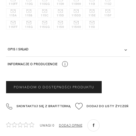
110FF
110G
110GG
110H
110HH
110I
110J
115A
115B
115C
115D
115DD
115E
115F
115FF
115G
115GG
115H
115HH
115I
OPIS I SKŁAD
Opis
ⓘ
INFORMACJE O PRODUCENCIE
PRODUCENT
POWIADOM O DOSTĘPNOŚCI PRODUKTU
Krisline
Fashiontex Group Sp.z o.o. Spółka komandytowa
SKONTAKTUJ SIĘ Z BRAFITTERKĄ
DODAJ DO LISTY ŻYCZEŃ
+48 42 719 43 15
biuro@fashiontexgroup.com
Ul. Sienkiewicza 73 lok. 7,
UWAGI 0
DODAJ OPINIĘ
90-057
Łódź