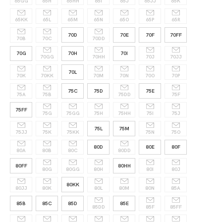
65GG
65H
65HH
65I
65J
65JJ
65K
65KK
65L
65M
65N
65O
65P
65R
70D
70E
70F
70FF
70B
70C
70DD
70G
70H
70I
70GG
70HH
70J
70JJ
70L
70K
70KK
70M
70N
70O
70P
75C
75D
75E
75A
75B
75DD
75F
75FF
75G
75GG
75H
75HH
75I
75J
75L
75M
75JJ
75K
75KK
75N
75O
80D
80E
80F
80A
80B
80C
80DD
80FF
80HH
80G
80GG
80H
80I
80J
80KK
80JJ
80K
80L
80M
80N
85A
85B
85C
85D
85E
85DD
85F
85FF