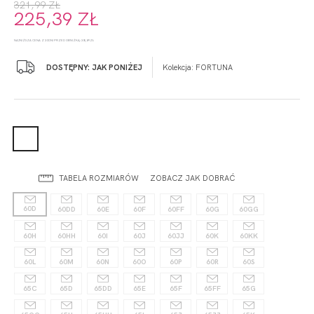
321,99 ZŁ
225,39 ZŁ
NAJNIŻSZA CENA Z 30 DNI PRZED OBNIŻKĄ: 305,89 ZŁ
DOSTĘPNY: JAK PONIŻEJ
Kolekcja:
FORTUNA
TABELA ROZMIARÓW
ZOBACZ JAK DOBRAĆ
60D
60DD
60E
60F
60FF
60G
60GG
60H
60HH
60I
60J
60JJ
60K
60KK
60L
60M
60N
60O
60P
60R
60S
65C
65D
65DD
65E
65F
65FF
65G