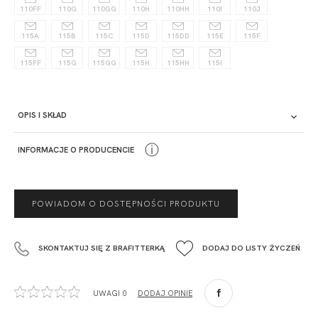
110FF
110G
110GG
110H
110HH
110I
110J
115A
115B
115C
115D
115DD
115E
115F
115FF
115G
115GG
115H
115HH
115I
OPIS I SKŁAD
Opis
ⓘ
INFORMACJE O PRODUCENCIE
PRODUCENT
POWIADOM O DOSTĘPNOŚCI PRODUKTU
Krisline
Fashiontex Group Sp.z o.o. Spółka komandytowa
SKONTAKTUJ SIĘ Z BRAFITTERKĄ
DODAJ DO LISTY ŻYCZEŃ
+48 42 719 43 15
biuro@fashiontexgroup.com
Ul. Sienkiewicza 73 lok. 7,
UWAGI 0
DODAJ OPINIĘ
90-057
Łódź