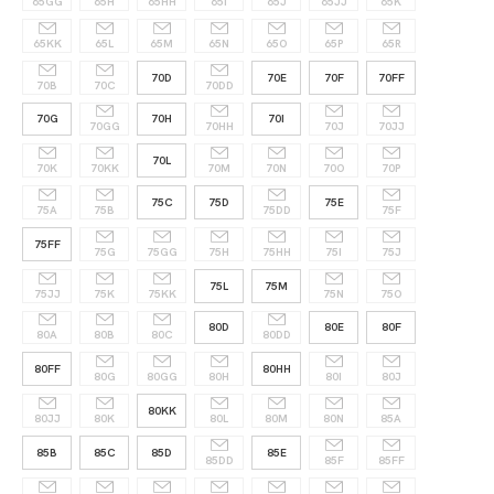
65GG
65H
65HH
65I
65J
65JJ
65K
65KK
65L
65M
65N
65O
65P
65R
70D
70E
70F
70FF
70B
70C
70DD
70G
70H
70I
70GG
70HH
70J
70JJ
70L
70K
70KK
70M
70N
70O
70P
75C
75D
75E
75A
75B
75DD
75F
75FF
75G
75GG
75H
75HH
75I
75J
75L
75M
75JJ
75K
75KK
75N
75O
80D
80E
80F
80A
80B
80C
80DD
80FF
80HH
80G
80GG
80H
80I
80J
80KK
80JJ
80K
80L
80M
80N
85A
85B
85C
85D
85E
85DD
85F
85FF