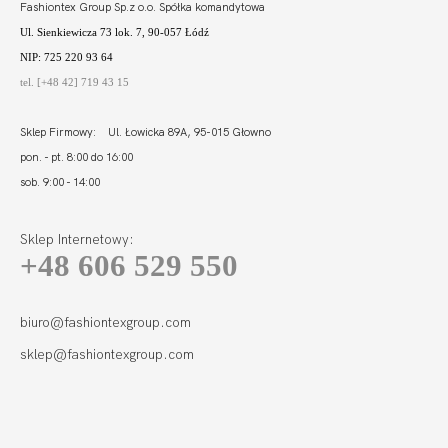
Fashiontex Group Sp.z o.o. Spółka komandytowa
Ul. Sienkiewicza 73 lok. 7, 90-057 Łódź
NIP: 725 220 93 64
tel. [+48 42] 719 43 15
Sklep Firmowy: Ul. Łowicka 89A, 95-015 Głowno
pon. - pt. 8:00 do 16:00
sob. 9:00 - 14:00
Sklep Internetowy:
+48 606 529 550
FORTUNA BODY
SOFT FULL CUP
CZARNE
406,00 zł
biuro@fashiontexgroup.com
sklep@fashiontexgroup.com