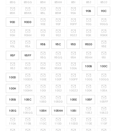
85G
85GG
85H
85HH
85I
85J
85JJ
90B
90C
85K
85KK
85L
85M
90A
90D
90DD
90E
90F
90FF
90G
90GG
90H
90HH
90I
90J
90JJ
90K
90KK
95B
95C
95D
95DD
90L
95A
95E
95F
95FF
95G
95GG
95H
95HH
95I
100B
100C
95J
95JJ
95K
95KK
100A
100D
100DD
100E
100F
100FF
100G
100GG
100H
100HH
100I
100J
100JJ
100K
105A
105B
105C
105E
105F
105D
105DD
105FF
105G
105H
105HH
105I
105GG
105J
105JJ
110A
110B
110C
110D
110DD
110E
110F