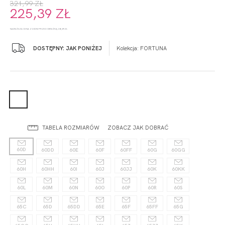
321,99 ZŁ
225,39 ZŁ
NAJNIŻSZA CENA Z 30 DNI PRZED OBNIŻKĄ: 305,89 ZŁ
DOSTĘPNY: JAK PONIŻEJ
Kolekcja:
FORTUNA
TABELA ROZMIARÓW
ZOBACZ JAK DOBRAĆ
60D
60DD
60E
60F
60FF
60G
60GG
60H
60HH
60I
60J
60JJ
60K
60KK
60L
60M
60N
60O
60P
60R
60S
65C
65D
65DD
65E
65F
65FF
65G