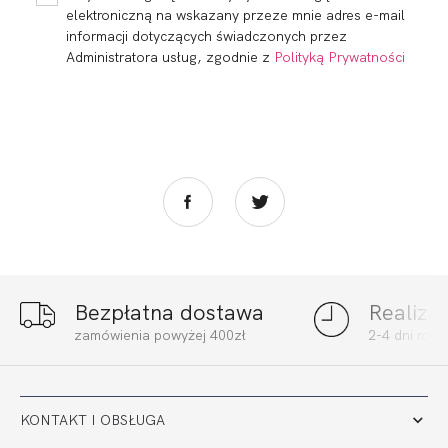
elektroniczną na wskazany przeze mnie adres e-mail
informacji dotyczących świadczonych przez
Administratora usług, zgodnie z
Polityką Prywatności
Bezpłatna dostawa
Realiza
FORTUNA SOFT
FORTUNA HALF
zamówienia powyżej 400zł
2-4 dni rob
FULL CUP KAWA
CUP KAWA
244,00 zł
273,00 zł
KONTAKT I OBSŁUGA