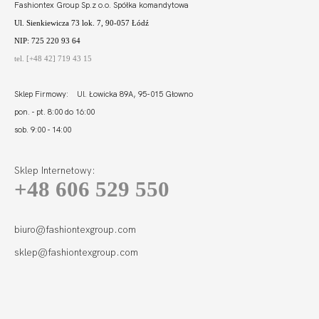
Fashiontex Group Sp.z o.o. Spółka komandytowa
Ul. Sienkiewicza 73 lok. 7, 90-057 Łódź
NIP: 725 220 93 64
tel. [+48 42] 719 43 15
Sklep Firmowy: Ul. Łowicka 89A, 95-015 Głowno
pon. - pt. 8:00 do 16:00
sob. 9:00 - 14:00
Sklep Internetowy:
+48 606 529 550
FORTUNA STRINGI
BIEL
77,80
23,31 zł
biuro@fashiontexgroup.com
sklep@fashiontexgroup.com