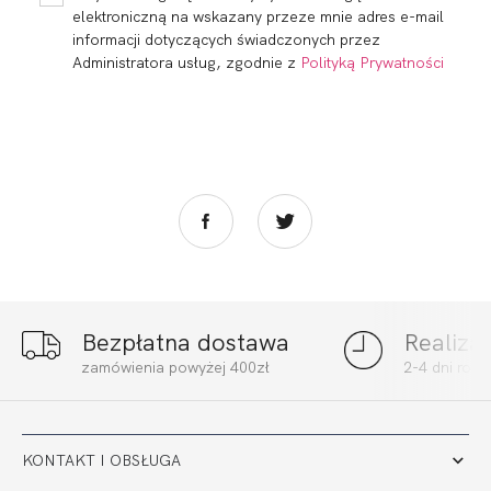
elektroniczną na wskazany przeze mnie adres e-mail
informacji dotyczących świadczonych przez
Administratora usług, zgodnie z
Polityką Prywatności
Bezpłatna dostawa
Realiza
FORTUNA SOFT
FORTUNA SPACER
zamówienia powyżej 400zł
2-4 dni rob
BIEL
BIEL
208,01
62,32 zł
129,80
38,89 zł
KONTAKT I OBSŁUGA