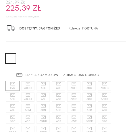
321,99 ZŁ
225,39 ZŁ
NAJNIŻSZA CENA Z 30 DNI PRZED OBNIŻKĄ: 305,89 ZŁ
DOSTĘPNY: JAK PONIŻEJ
Kolekcja:
FORTUNA
TABELA ROZMIARÓW
ZOBACZ JAK DOBRAĆ
60D
60DD
60E
60F
60FF
60G
60GG
60H
60HH
60I
60J
60JJ
60K
60KK
60L
60M
60N
60O
60P
60R
60S
65C
65D
65DD
65E
65F
65FF
65G