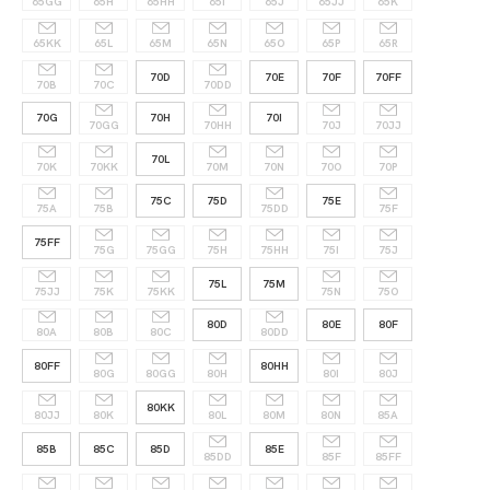
65GG
65H
65HH
65I
65J
65JJ
65K
65KK
65L
65M
65N
65O
65P
65R
70D
70E
70F
70FF
70B
70C
70DD
70G
70H
70I
70GG
70HH
70J
70JJ
70L
70K
70KK
70M
70N
70O
70P
75C
75D
75E
75A
75B
75DD
75F
75FF
75G
75GG
75H
75HH
75I
75J
75L
75M
75JJ
75K
75KK
75N
75O
80D
80E
80F
80A
80B
80C
80DD
80FF
80HH
80G
80GG
80H
80I
80J
80KK
80JJ
80K
80L
80M
80N
85A
85B
85C
85D
85E
85DD
85F
85FF