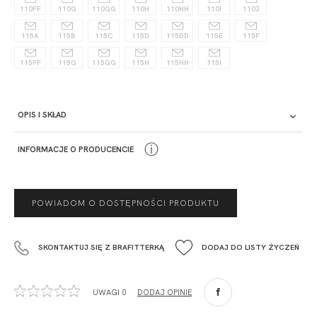
110FF
110G
110GG
110H
110HH
110I
110J
115A
115B
115C
115D
115DD
115E
115F
115FF
115G
115GG
115H
115HH
115I
OPIS I SKŁAD
Opis
ⓘ
INFORMACJE O PRODUCENCIE
PRODUCENT
POWIADOM O DOSTĘPNOŚCI PRODUKTU
Krisline
Fashiontex Group Sp.z o.o. Spółka komandytowa
SKONTAKTUJ SIĘ Z BRAFITTERKĄ
DODAJ DO LISTY ŻYCZEŃ
+48 42 719 43 15
biuro@fashiontexgroup.com
Ul. Sienkiewicza 73 lok. 7,
UWAGI 0
DODAJ OPINIĘ
90-057
Łódź