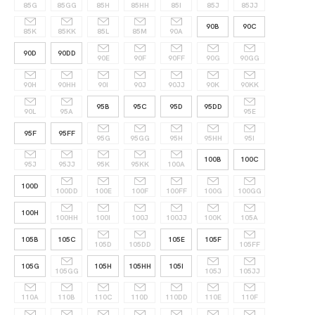
85G
85GG
85H
85HH
85I
85J
85JJ
90B
90C
85K
85KK
85L
85M
90A
90D
90DD
90E
90F
90FF
90G
90GG
90H
90HH
90I
90J
90JJ
90K
90KK
95B
95C
95D
95DD
90L
95A
95E
95F
95FF
95G
95GG
95H
95HH
95I
100B
100C
95J
95JJ
95K
95KK
100A
100D
100DD
100E
100F
100FF
100G
100GG
100H
100HH
100I
100J
100JJ
100K
105A
105B
105C
105E
105F
105D
105DD
105FF
105G
105H
105HH
105I
105GG
105J
105JJ
110A
110B
110C
110D
110DD
110E
110F