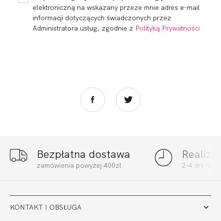
WIELOFUNKCYJNY...
elektroniczną na wskazany przeze mnie adres e-mail
informacji dotyczących świadczonych przez
Administratora usług, zgodnie z
Polityką Prywatności
Bezpłatna dostawa
Realiza
FORTUNA FIGI
FORTUNA FIGI BIG
zamówienia powyżej 400zł
2-4 dni rob
KAWA
BIEL
73,60
22,05 zł
91,94
27,55 zł
KONTAKT I OBSŁUGA