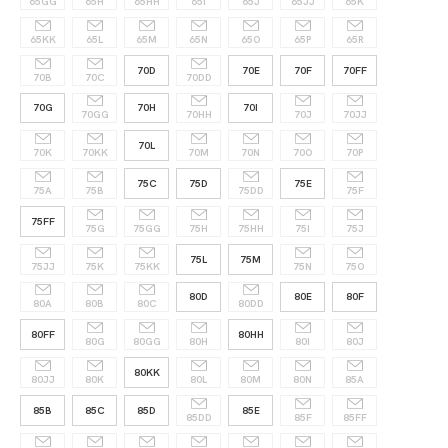
65GG
65H
65HH
65I
65J
65JJ
65K
65KK
65L
65M
65N
65O
65P
65R
70D
70E
70F
70FF
70B
70C
70DD
70G
70H
70I
70GG
70HH
70J
70JJ
70L
70K
70KK
70M
70N
70O
70P
75C
75D
75E
75A
75B
75DD
75F
75FF
75G
75GG
75H
75HH
75I
75J
75L
75M
75JJ
75K
75KK
75N
75O
80D
80E
80F
80A
80B
80C
80DD
80FF
80HH
80G
80GG
80H
80I
80J
80KK
80JJ
80K
80L
80M
80N
85A
85B
85C
85D
85E
85DD
85F
85FF