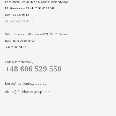
Fashiontex Group Sp.z o.o. Spółka komandytowa
Ul. Sienkiewicza 73 lok. 7, 90-057 Łódź
NIP: 725 220 93 64
tel. [+48 42] 719 43 15
Sklep Firmowy: Ul. Łowicka 89A, 95-015 Głowno
pon. - pt. 8:00 do 16:00
sob. 9:00 - 14:00
Sklep Internetowy:
+48 606 529 550
FORTUNA FIGI
MIDI ECRU
115,01
34,46 zł
biuro@fashiontexgroup.com
sklep@fashiontexgroup.com