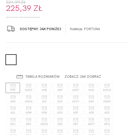
321,99 ZŁ
225,39 ZŁ
NAJNIŻSZA CENA Z 30 DNI PRZED OBNIŻKĄ: 305,89 ZŁ
DOSTĘPNY: JAK PONIŻEJ
Kolekcja:
FORTUNA
TABELA ROZMIARÓW
ZOBACZ JAK DOBRAĆ
60D
60DD
60E
60F
60FF
60G
60GG
60H
60HH
60I
60J
60JJ
60K
60KK
60L
60M
60N
60O
60P
60R
60S
65C
65D
65DD
65E
65F
65FF
65G