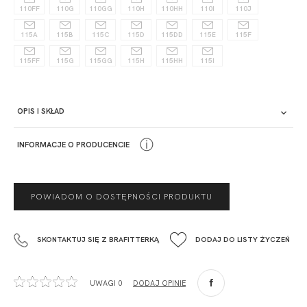
110FF
110G
110GG
110H
110HH
110I
110J
115A
115B
115C
115D
115DD
115E
115F
115FF
115G
115GG
115H
115HH
115I
OPIS I SKŁAD
Opis
ⓘ
INFORMACJE O PRODUCENCIE
PRODUCENT
POWIADOM O DOSTĘPNOŚCI PRODUKTU
Krisline
Fashiontex Group Sp.z o.o. Spółka komandytowa
SKONTAKTUJ SIĘ Z BRAFITTERKĄ
DODAJ DO LISTY ŻYCZEŃ
+48 42 719 43 15
biuro@fashiontexgroup.com
Ul. Sienkiewicza 73 lok. 7,
UWAGI 0
DODAJ OPINIĘ
90-057
Łódź