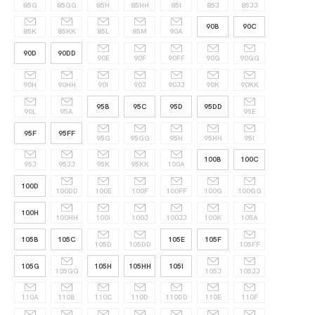
85G
85GG
85H
85HH
85I
85J
85JJ
90B
90C
85K
85KK
85L
85M
90A
90D
90DD
90E
90F
90FF
90G
90GG
90H
90HH
90I
90J
90JJ
90K
90KK
95B
95C
95D
95DD
90L
95A
95E
95F
95FF
95G
95GG
95H
95HH
95I
100B
100C
95J
95JJ
95K
95KK
100A
100D
100DD
100E
100F
100FF
100G
100GG
100H
100HH
100I
100J
100JJ
100K
105A
105B
105C
105E
105F
105D
105DD
105FF
105G
105H
105HH
105I
105GG
105J
105JJ
110A
110B
110C
110D
110DD
110E
110F