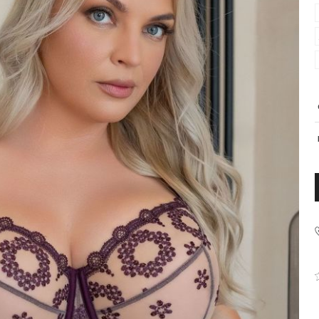
PRODUCENT
Krisline
Fashiontex Group Sp.z o.
komandytowa
+48 42 719 43 15
biuro@fashiontexgroup.
Ul. Sienkiewicza 73 lok. 7
90-057
Łódź
Polska