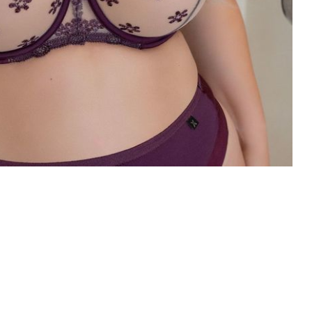
PODMIOT ODPOWIEDZIALNY 
WPROWADZENIE DO UE
Fashiontex Group Sp.z o.
komandytowa
+48 42 719 43 15
biuro@fashiontexgroup.
Ul. Sienkiewicza 73 lok. 7
90-057
Łódź
Polska