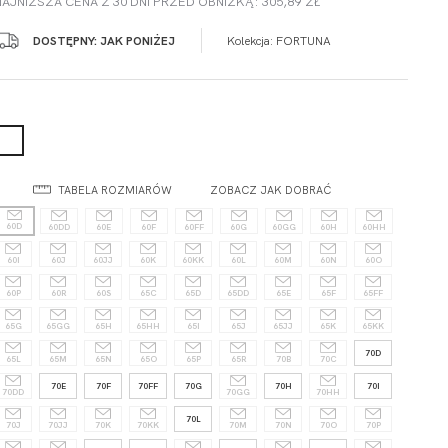
NAJNIŻSZA CENA Z 30 DNI PRZED OBNIŻKĄ: 305,89 ZŁ
DOSTĘPNY: JAK PONIŻEJ
Kolekcja:
FORTUNA
TABELA ROZMIARÓW
ZOBACZ JAK DOBRAĆ
60D
60DD
60E
60F
60FF
60G
60GG
60H
60HH
60I
60J
60JJ
60K
60KK
60L
60M
60N
60O
60P
60R
60S
65C
65D
65DD
65E
65F
65FF
65G
65GG
65H
65HH
65I
65J
65JJ
65K
65KK
70D
65L
65M
65N
65O
65P
65R
70B
70C
70E
70F
70FF
70G
70H
70I
70DD
70GG
70HH
70L
70J
70JJ
70K
70KK
70M
70N
70O
70P