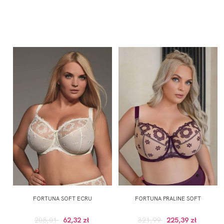
FORTUNA SOFT ECRU
FORTUNA PRALINE SOFT
208,01
62,32 zł
321,99
225,39 zł