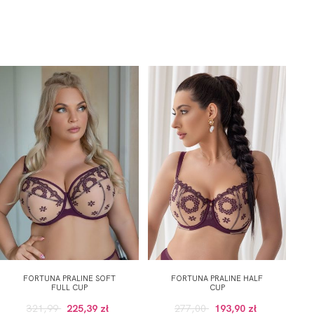
FORTUNA PRALINE SOFT
FORTUNA PRALINE HALF
FULL CUP
CUP
321,99
225,39 zł
277,00
193,90 zł