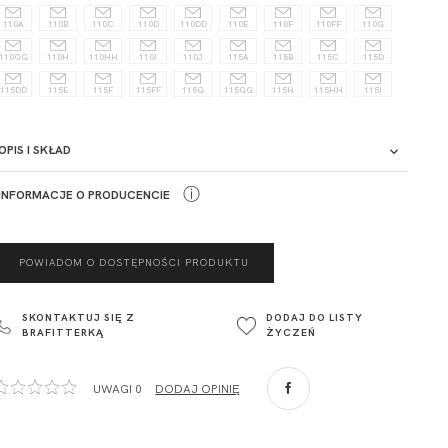
110A
110B
110C
110D
110DD
110E
110F
110FF
110G
110GG
110H
110HH
110I
110J
115A
115B
115C
115D
115DD
115E
115F
115FF
115G
115GG
115H
115HH
115I
OPIS I SKŁAD
Opis
ⓘ
INFORMACJE O PRODUCENCIE
ADRES PUNKTU KONTAKTOWEGO
POWIADOM O DOSTĘPNOŚCI PRODUKTU
ul. Łowicka 89a
o. Spółka
95-015
SKONTAKTUJ SIĘ Z
DODAJ DO LISTY
Głowno
BRAFITTERKĄ
ŻYCZEŃ
Polska
com
,
UWAGI 0
DODAJ OPINIĘ