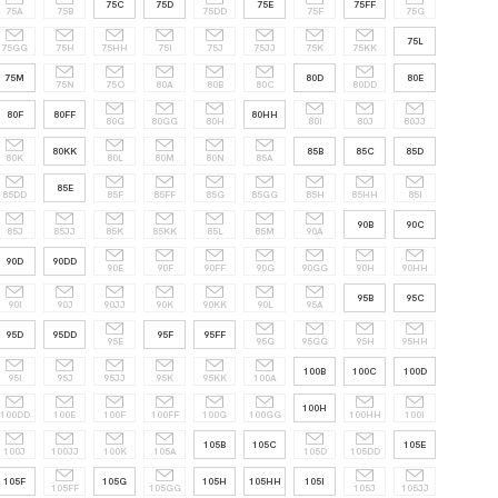
75C
75D
75E
75FF
75A
75B
75DD
75F
75G
75L
75GG
75H
75HH
75I
75J
75JJ
75K
75KK
75M
80D
80E
75N
75O
80A
80B
80C
80DD
80F
80FF
80HH
80G
80GG
80H
80I
80J
80JJ
80KK
85B
85C
85D
80K
80L
80M
80N
85A
85E
85DD
85F
85FF
85G
85GG
85H
85HH
85I
90B
90C
85J
85JJ
85K
85KK
85L
85M
90A
90D
90DD
90E
90F
90FF
90G
90GG
90H
90HH
95B
95C
90I
90J
90JJ
90K
90KK
90L
95A
95D
95DD
95F
95FF
95E
95G
95GG
95H
95HH
100B
100C
100D
95I
95J
95JJ
95K
95KK
100A
100H
100DD
100E
100F
100FF
100G
100GG
100HH
100I
105B
105C
105E
100J
100JJ
100K
105A
105D
105DD
105F
105G
105H
105HH
105I
105FF
105GG
105J
105JJ