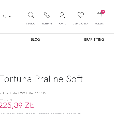
0
PL
SZUKAJ
KONTAKT
KONTO
LISTA ŻYCZEŃ
KOSZYK
BLOG
BRAFITTING
Fortuna Praline Soft
Kod produktu: FW23 F04 L1100 PR
321,99 ZŁ
225,39 ZŁ