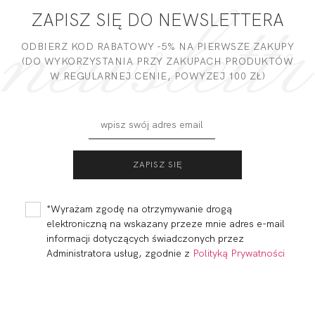
ZAPISZ SIĘ DO NEWSLETTERA
DODAJ OPINIĘ
ODBIERZ KOD RABATOWY -5% NA PIERWSZE ZAKUPY
(DO WYKORZYSTANIA PRZY ZAKUPACH PRODUKTÓW
W REGULARNEJ CENIE, POWYZEJ 100 ZŁ)
FORTUNA
FORTUNA FIGI BIEL
COMFORT
BRASSIERE S-
219,00 zł
73,60
22,05 zł
CLASS MULTI
*Wyrażam zgodę na otrzymywanie drogą
WIELOFUNKCYJNY...
elektroniczną na wskazany przeze mnie adres e-mail
informacji dotyczących świadczonych przez
Administratora usług, zgodnie z
Polityką Prywatności