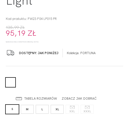
Kod produktu: FW23 F04 LP015 PR
135,99 ZŁ
95,19 ZŁ
NAJNIŻSZA CENA Z 30 DNI PRZED OBNIŻKĄ: 129,19 ZŁ
DOSTĘPNY: JAK PONIŻEJ
Kolekcja:
FORTUNA
TABELA ROZMIARÓW
ZOBACZ JAK DOBRAĆ
S
M
L
XL
XXL
XXXL