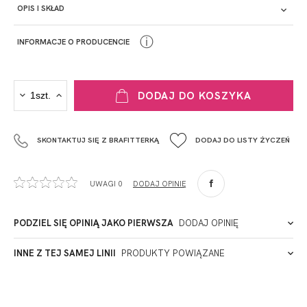
OPIS I SKŁAD
ⓘ
INFORMACJE O PRODUCENCIE
PRODUCENT
DODAJ DO KOSZYKA
Krisline
Fashiontex Group Sp.z o.o. Spółka komandytowa
SKONTAKTUJ SIĘ Z BRAFITTERKĄ
DODAJ DO LISTY ŻYCZEŃ
+48 42 719 43 15
biuro@fashiontexgroup.com
Ul. Sienkiewicza 73 lok. 7,
UWAGI 0
DODAJ OPINIĘ
90-057
Łódź
Polska
PODZIEL SIĘ OPINIĄ JAKO PIERWSZA
DODAJ OPINIĘ
ADRES PUNKTU KONTAKTOWEGO
INNE Z TEJ SAMEJ LINII
PRODUKTY POWIĄZANE
Miałeś już kontakt z naszym produktem? Zostaw opinię
- to dla Ciebie staramy się być najlepsi, a Twoje zdanie bardzo
PODMIOT ODPOWIEDZIALNY ZA WPROWADZENIE DO UE
nam w tym pomoże!