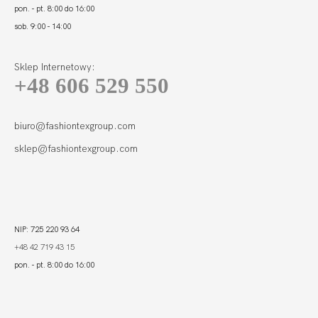
pon. - pt. 8:00 do 16:00
sob. 9:00 - 14:00
Sklep Internetowy:
+48 606 529 550
FORTUNA FIGI
MIDI ECRU
115,01
34,46 zł
biuro@fashiontexgroup.com
sklep@fashiontexgroup.com
NIP: 725 220 93 64
+48 42 719 43 15
pon. - pt. 8:00 do 16:00