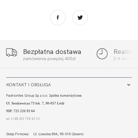
Bezpłatna dostawa
Realiza
FORTUNA FIGI
FORTUNA FIGI BIG
zamówienia powyżej 400zł
2-4 dni rob
KAWA
BIEL
73,60
22,05 zł
91,94
27,55 zł
KONTAKT I OBSŁUGA
Fashiontex Group Sp.z o.o. Spółka komandytowa
Ul. Sienkiewicza 73 lok. 7, 90-057 Łódź
NIP: 725 220 93 64
tel. [+48 42] 719 43 15
Sklep Firmowy: Ul. Łowicka 89A, 95-015 Głowno