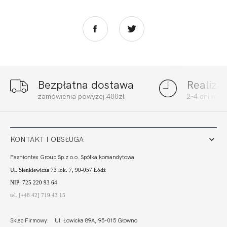
Bezpłatna dostawa
Realiza
FORTUNA STRINGI
FORTUNA STRINGI
zamówienia powyżej 400zł
2-4 dni rob
ECRU
CZERŃ
77,80
23,31 zł
77,80
23,31 zł
KONTAKT I OBSŁUGA
Fashiontex Group Sp.z o.o. Spółka komandytowa
Ul. Sienkiewicza 73 lok. 7, 90-057 Łódź
NIP: 725 220 93 64
tel. [+48 42] 719 43 15
Sklep Firmowy: Ul. Łowicka 89A, 95-015 Głowno