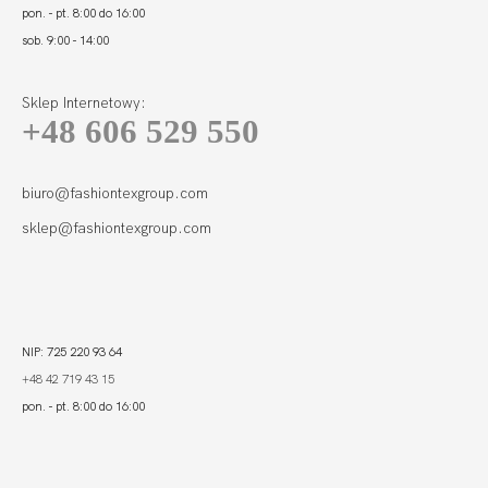
pon. - pt. 8:00 do 16:00
sob. 9:00 - 14:00
Sklep Internetowy:
+48 606 529 550
FORTUNA
COMFORT FIGI
LIGHT BIEL
115,01
34,46 zł
biuro@fashiontexgroup.com
sklep@fashiontexgroup.com
NIP: 725 220 93 64
+48 42 719 43 15
pon. - pt. 8:00 do 16:00