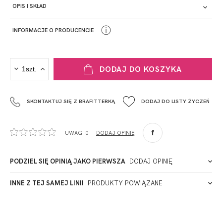
OPIS I SKŁAD
ⓘ
INFORMACJE O PRODUCENCIE
PRODUCENT
DODAJ DO KOSZYKA
Krisline
Fashiontex Group Sp.z o.o. Spółka komandytowa
SKONTAKTUJ SIĘ Z BRAFITTERKĄ
DODAJ DO LISTY ŻYCZEŃ
+48 42 719 43 15
biuro@fashiontexgroup.com
Ul. Sienkiewicza 73 lok. 7,
UWAGI 0
DODAJ OPINIĘ
90-057
Łódź
Polska
PODZIEL SIĘ OPINIĄ JAKO PIERWSZA
DODAJ OPINIĘ
ADRES PUNKTU KONTAKTOWEGO
INNE Z TEJ SAMEJ LINII
PRODUKTY POWIĄZANE
Miałeś już kontakt z naszym produktem? Zostaw opinię
- to dla Ciebie staramy się być najlepsi, a Twoje zdanie bardzo
PODMIOT ODPOWIEDZIALNY ZA WPROWADZENIE DO UE
nam w tym pomoże!