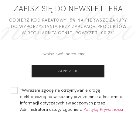
ZAPISZ SIĘ DO NEWSLETTERA
DODAJ OPINIĘ
ODBIERZ KOD RABATOWY -5% NA PIERWSZE ZAKUPY
(DO WYKORZYSTANIA PRZY ZAKUPACH PRODUKTÓW
W REGULARNEJ CENIE, POWYZEJ 100 ZŁ)
FORTUNA FIGI
FORTUNA
MIDI KAWA
COMFORT FIGI
WYSOKI STAN
115,01
34,46 zł
115,01
34,46 zł
LIGHT BIEL
*Wyrażam zgodę na otrzymywanie drogą
elektroniczną na wskazany przeze mnie adres e-mail
informacji dotyczących świadczonych przez
Administratora usług, zgodnie z
Polityką Prywatności