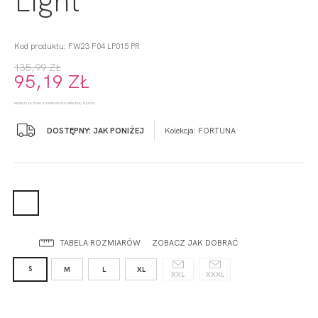
Kod produktu: FW23 F04 LP015 PR
135,99 ZŁ
95,19 ZŁ
NAJNIŻSZA CENA Z 30 DNI PRZED OBNIŻKĄ: 129,19 ZŁ
DOSTĘPNY: JAK PONIŻEJ
Kolekcja:
FORTUNA
TABELA ROZMIARÓW
ZOBACZ JAK DOBRAĆ
S
M
L
XL
XXL
XXXL