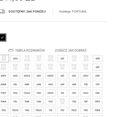
DOSTĘPNY: JAK PONIŻEJ
Kolekcja:
FORTUNA
TABELA ROZMIARÓW
ZOBACZ JAK DOBRAĆ
60G
60I
60K
60FF
60GG
60H
60HH
60J
60JJ
65F
60KK
60L
60M
60N
60O
60P
60R
60S
65FF
65G
65GG
65H
65HH
65I
65J
65JJ
65K
65KK
65L
65M
65N
65O
65P
65R
70E
70F
70FF
70G
70GG
70H
70HH
70I
70J
70JJ
70K
70KK
70L
70M
70N
70O
75E
75F
75FF
70P
75G
75GG
75H
75HH
75I
75J
75JJ
75K
75KK