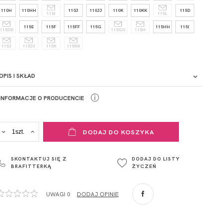
110H
110HH
110J
110JJ
110K
110KK
115D
110I
110L
115E
115F
115FF
115G
115HH
115I
115DD
115GG
115H
115J
115JJ
115K
115KK
OPIS I SKŁAD
ⓘ
INFORMACJE O PRODUCENCIE
ADRES PUNKTU KONTAKTOWEGO
DODAJ DO KOSZYKA
ul. Łowicka 89a
o. Spółka
95-015
SKONTAKTUJ SIĘ Z
DODAJ DO LISTY
Głowno
BRAFITTERKĄ
ŻYCZEŃ
Polska
com
,
UWAGI 0
DODAJ OPINIĘ