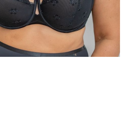
Polska
PODMIOT ODPOWIEDZIALNY 
WPROWADZENIE DO UE
Fashiontex Group Sp.z o.
komandytowa
+48 42 719 43 15
biuro@fashiontexgroup.
Ul. Sienkiewicza 73 lok. 7
90-057
Łódź
Polska