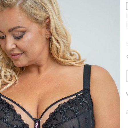
PRODUCENT
Krisline
Fashiontex Group Sp.z o.
komandytowa
+48 42 719 43 15
biuro@fashiontexgroup.
Ul. Sienkiewicza 73 lok. 7
90-057
Łódź