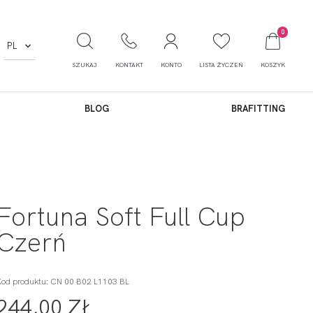
0
PL
SZUKAJ
KONTAKT
KONTO
LISTA ŻYCZEŃ
KOSZYK
BLOG
BRAFITTING
Fortuna Soft Full Cup
Czerń
Kod produktu: CN 00 B02 L1103 BL
244,00 ZŁ