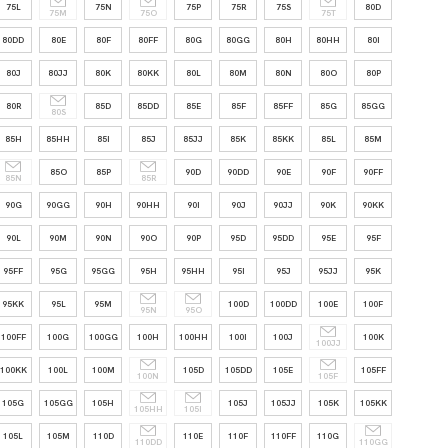
75L
75N
75P
75R
75S
80D
75M
75O
75T
80DD
80E
80F
80FF
80G
80GG
80H
80HH
80I
80J
80JJ
80K
80KK
80L
80M
80N
80O
80P
80R
85D
85DD
85E
85F
85FF
85G
85GG
80S
85H
85HH
85I
85J
85JJ
85K
85KK
85L
85M
85O
85P
90D
90DD
90E
90F
90FF
85N
85R
90G
90GG
90H
90HH
90I
90J
90JJ
90K
90KK
90L
90M
90N
90O
90P
95D
95DD
95E
95F
95FF
95G
95GG
95H
95HH
95I
95J
95JJ
95K
95KK
95L
95M
100D
100DD
100E
100F
95N
95O
100FF
100G
100GG
100H
100HH
100I
100J
100K
100JJ
100KK
100L
100M
105D
105DD
105E
105FF
100N
105F
105G
105GG
105H
105J
105JJ
105K
105KK
105HH
105I
105L
105M
110D
110E
110F
110FF
110G
110DD
110GG