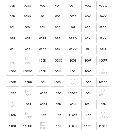
90D
90DD
90E
90F
90FF
90G
90GG
90H
90HH
90I
90J
90JJ
90K
90KK
90L
90M
90N
90O
90P
95D
95DD
95E
95F
95FF
95G
95GG
95H
95HH
95I
95J
95JJ
95K
95KK
95L
95M
100D
100DD
100E
100F
100FF
95N
95O
100G
100GG
100H
100HH
100I
100J
100JJ
100K
100KK
100L
100M
105D
105DD
100N
105E
105FF
105G
105GG
105H
105F
105HH
105J
105JJ
105K
105KK
105L
105M
105I
110D
110E
110F
110FF
110G
110DD
110GG
110H
110HH
110J
110JJ
110K
110KK
110I