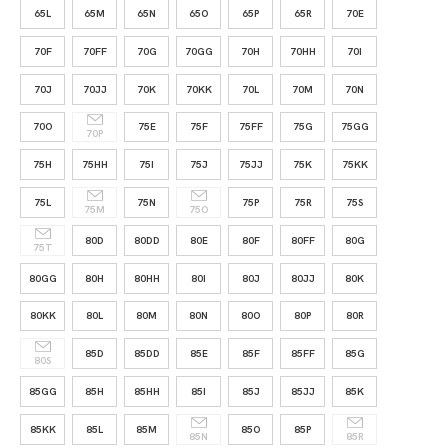
65L
65M
65N
65O
65P
65R
70E
70F
70FF
70G
70GG
70H
70HH
70I
70J
70JJ
70K
70KK
70L
70M
70N
70O
75E
75F
75FF
75G
75GG
70P
75H
75HH
75I
75J
75JJ
75K
75KK
75L
75N
75P
75R
75S
75M
75O
80D
80DD
80E
80F
80FF
80G
75T
80GG
80H
80HH
80I
80J
80JJ
80K
80KK
80L
80M
80N
80O
80P
80R
85D
85DD
85E
85F
85FF
85G
80S
85GG
85H
85HH
85I
85J
85JJ
85K
85KK
85L
85M
85O
85P
85N
85R