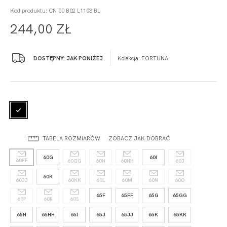
Kod produktu: CN 00 B02 L1103 BL
244,00 ZŁ
DOSTĘPNY: JAK PONIŻEJ
Kolekcja:
FORTUNA
TABELA ROZMIARÓW
ZOBACZ JAK DOBRAĆ
60G
60I
60FF
60GG
60H
60HH
60J
60K
60JJ
60KK
60L
60M
60N
60O
65F
65FF
65G
65GG
60P
60R
60S
65H
65HH
65I
65J
65JJ
65K
65KK