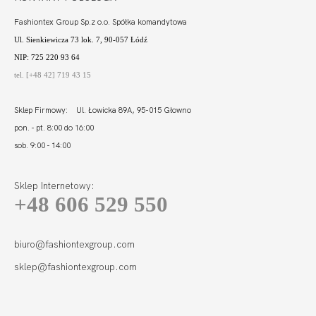
Fashiontex Group Sp.z o.o. Spółka komandytowa
Ul. Sienkiewicza 73 lok. 7, 90-057 Łódź
NIP: 725 220 93 64
tel. [+48 42] 719 43 15
Sklep Firmowy: Ul. Łowicka 89A, 95-015 Głowno
pon. - pt. 8:00 do 16:00
sob. 9:00 - 14:00
Sklep Internetowy:
+48 606 529 550
FORTUNA
BALCONETTE
STRAPLESS MULTI
255,00 zł
biuro@fashiontexgroup.com
sklep@fashiontexgroup.com