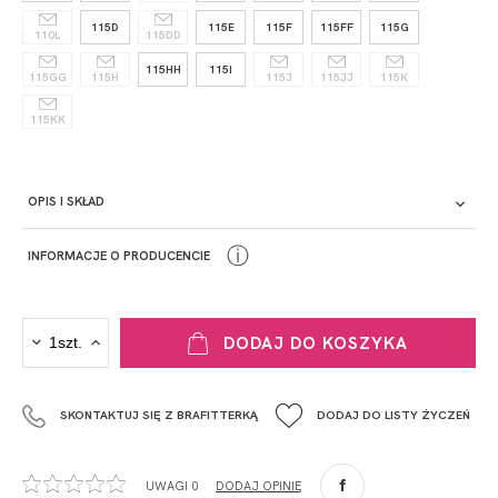
115D
115E
115F
115FF
115G
110L
115DD
115HH
115I
115GG
115H
115J
115JJ
115K
115KK
OPIS I SKŁAD
ⓘ
INFORMACJE O PRODUCENCIE
PRODUCENT
DODAJ DO KOSZYKA
Krisline
Fashiontex Group Sp.z o.o. Spółka komandytowa
SKONTAKTUJ SIĘ Z BRAFITTERKĄ
DODAJ DO LISTY ŻYCZEŃ
+48 42 719 43 15
biuro@fashiontexgroup.com
Ul. Sienkiewicza 73 lok. 7,
UWAGI 0
DODAJ OPINIĘ
90-057