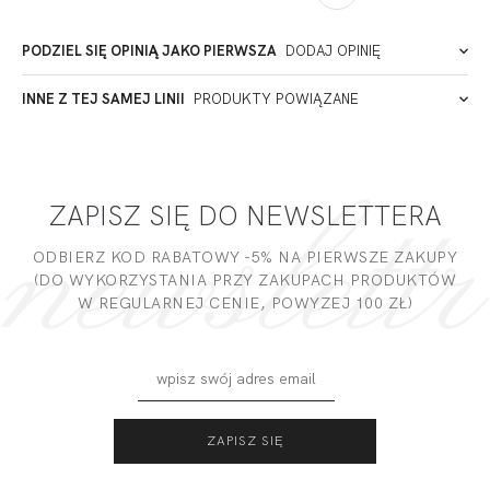
Łódź
Polska
PODZIEL SIĘ OPINIĄ JAKO PIERWSZA
DODAJ OPINIĘ
ADRES PUNKTU KONTAKTOWEGO
INNE Z TEJ SAMEJ LINII
PRODUKTY POWIĄZANE
Miałeś już kontakt z naszym produktem? Zostaw opinię
- to dla Ciebie staramy się być najlepsi, a Twoje zdanie bardzo
PODMIOT ODPOWIEDZIALNY ZA WPROWADZENIE DO UE
nam w tym pomoże!
ZAPISZ SIĘ DO NEWSLETTERA
DODAJ OPINIĘ
ODBIERZ KOD RABATOWY -5% NA PIERWSZE ZAKUPY
(DO WYKORZYSTANIA PRZY ZAKUPACH PRODUKTÓW
W REGULARNEJ CENIE, POWYZEJ 100 ZŁ)
FORTUNA BODY
FORTUNA
SOFT FULL CUP
BALCONETTE
KAWA
STRAPLESS