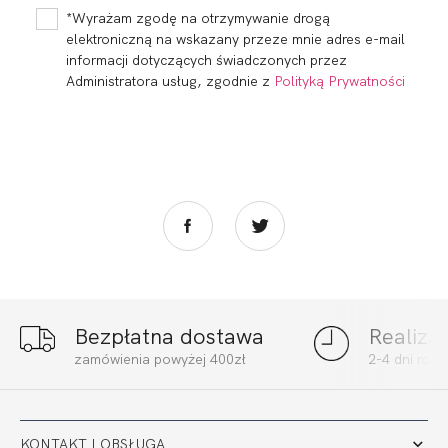
406,00 zł
242,00 zł
*Wyrażam zgodę na otrzymywanie drogą
elektroniczną na wskazany przeze mnie adres e-mail
informacji dotyczących świadczonych przez
Administratora usług, zgodnie z
Polityką Prywatności
Bezpłatna dostawa
Realiza
FORTUNA
FORTUNA
zamówienia powyżej 400zł
2-4 dni rob
BALCONETTE
BALCONETTE
STRAPLESS
STRAPLESS MULTI
242,00 zł
255,00 zł
KONTAKT I OBSŁUGA