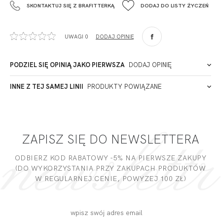
SKONTAKTUJ SIĘ Z BRAFITTERKĄ
DODAJ DO LISTY ŻYCZEŃ
+48 42 719 43 15
biuro@fashiontexgroup.com
Ul. Sienkiewicza 73 lok. 7,
UWAGI 0
DODAJ OPINIĘ
90-057
Łódź
Polska
PODZIEL SIĘ OPINIĄ JAKO PIERWSZA
DODAJ OPINIĘ
ADRES PUNKTU KONTAKTOWEGO
INNE Z TEJ SAMEJ LINII
PRODUKTY POWIĄZANE
Miałeś już kontakt z naszym produktem? Zostaw opinię
- to dla Ciebie staramy się być najlepsi, a Twoje zdanie bardzo
PODMIOT ODPOWIEDZIALNY ZA WPROWADZENIE DO UE
nam w tym pomoże!
ZAPISZ SIĘ DO NEWSLETTERA
DODAJ OPINIĘ
ODBIERZ KOD RABATOWY -5% NA PIERWSZE ZAKUPY
(DO WYKORZYSTANIA PRZY ZAKUPACH PRODUKTÓW
W REGULARNEJ CENIE, POWYZEJ 100 ZŁ)