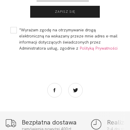
FORTUNA BODY
FORTUNA
SOFT FULL CUP
BALCONETTE
KAWA
STRAPLESS
406,00 zł
242,00 zł
*Wyrażam zgodę na otrzymywanie drogą
elektroniczną na wskazany przeze mnie adres e-mail
informacji dotyczących świadczonych przez
Administratora usług, zgodnie z
Polityką Prywatności
Bezpłatna dostawa
Realiza
FORTUNA
FORTUNA
zamówienia powyżej 400zł
2-4 dni rob