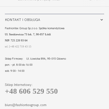
BALCONETTE
BALCONETTE
STRAPLESS
STRAPLESS MULTI
242,00 zł
255,00 zł
KONTAKT I OBSŁUGA
Fashiontex Group Sp.z o.o. Spółka komandytowa
Ul. Sienkiewicza 73 lok. 7, 90-057 Łódź
NIP: 725 220 93 64
tel. [+48 42] 719 43 15
Sklep Firmowy: Ul. Łowicka 89A, 95-015 Głowno
pon. - pt. 8:00 do 16:00
sob. 9:00 - 14:00
Sklep Internetowy:
+48 606 529 550
FORTUNA
BALCONETTE
STRAPLESS MULTI
255,00 zł
biuro@fashiontexgroup.com