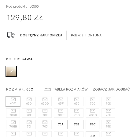
Kod produktu: L0500
129,80 ZŁ
DOSTĘPNY: JAK PONIŻEJ
Kolekcja:
FORTUNA
KOLOR:
KAWA
TABELA ROZMIARÓW
ZOBACZ JAK DOBRAĆ
ROZMIAR:
65C
65C
65D
65DD
65F
65J
70C
70D
70DD
70E
70F
70FF
70G
70GG
70H
75A
75B
75C
70HH
70I
70J
75D
80B