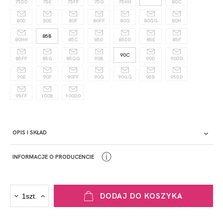
75DD
75E
75FF
75G
75HH
80C
80D
80E
80F
80FF
80G
80GG
80H
85B
80HH
85C
85D
85DD
85E
85F
90C
85FF
85G
85GG
90B
90D
90DD
90E
90F
90FF
90G
90GG
95B
95DD
95FF
100B
100DD
OPIS I SKŁAD
ⓘ
INFORMACJE O PRODUCENCIE
PRODUCENT
DODAJ DO KOSZYKA
Krisline
Fashiontex Group Sp.z o.o. Spółka komandytowa