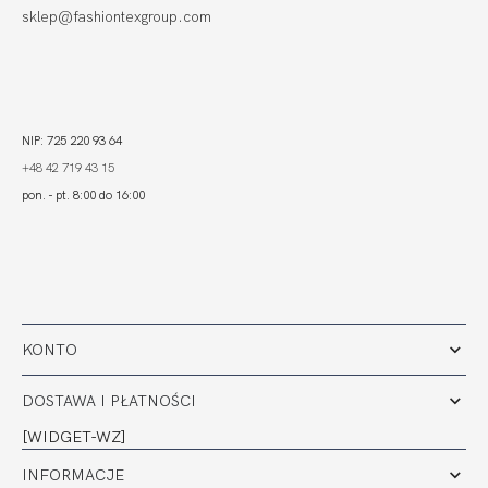
sklep@fashiontexgroup.com
NIP: 725 220 93 64
+48 42 719 43 15
pon. - pt. 8:00 do 16:00
KONTO
DOSTAWA I PŁATNOŚCI
[WIDGET-WZ]
INFORMACJE