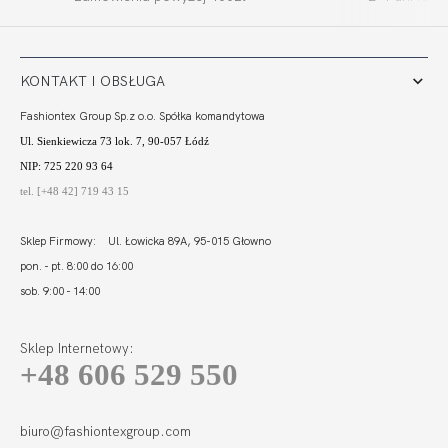
ECRU
CZERŃ
77,80
23,31 zł
77,80
23,31 zł
KONTAKT I OBSŁUGA
Fashiontex Group Sp.z o.o. Spółka komandytowa
Ul. Sienkiewicza 73 lok. 7, 90-057 Łódź
NIP: 725 220 93 64
tel. [+48 42] 719 43 15
Sklep Firmowy: Ul. Łowicka 89A, 95-015 Głowno
pon. - pt. 8:00 do 16:00
sob. 9:00 - 14:00
Sklep Internetowy:
+48 606 529 550
FORTUNA
COMFORT FIGI
LIGHT BIEL
115,01
34,46 zł
biuro@fashiontexgroup.com