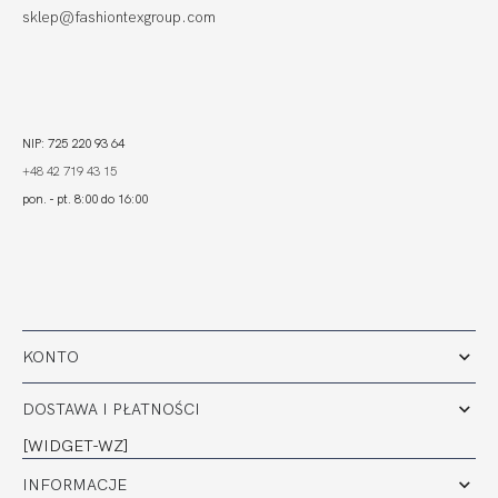
sklep@fashiontexgroup.com
NIP: 725 220 93 64
+48 42 719 43 15
pon. - pt. 8:00 do 16:00
KONTO
DOSTAWA I PŁATNOŚCI
[WIDGET-WZ]
INFORMACJE