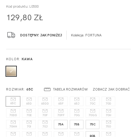
Kod produktu: L0500
129,80 ZŁ
DOSTĘPNY: JAK PONIŻEJ
Kolekcja:
FORTUNA
KOLOR:
KAWA
TABELA ROZMIARÓW
ZOBACZ JAK DOBRAĆ
ROZMIAR:
65C
65C
65D
65DD
65F
65J
70C
70D
70DD
70E
70F
70FF
70G
70GG
70H
75A
75B
75C
70HH
70I
70J
75D
80B