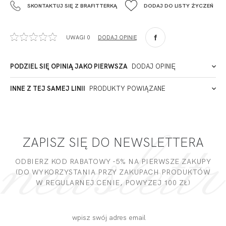
SKONTAKTUJ SIĘ Z BRAFITTERKĄ
DODAJ DO LISTY ŻYCZEŃ
+48 42 719 43 15
biuro@fashiontexgroup.com
Ul. Sienkiewicza 73 lok. 7,
UWAGI 0
DODAJ OPINIĘ
90-057
Łódź
Polska
PODZIEL SIĘ OPINIĄ JAKO PIERWSZA
DODAJ OPINIĘ
ADRES PUNKTU KONTAKTOWEGO
INNE Z TEJ SAMEJ LINII
PRODUKTY POWIĄZANE
Miałeś już kontakt z naszym produktem? Zostaw opinię
- to dla Ciebie staramy się być najlepsi, a Twoje zdanie bardzo
PODMIOT ODPOWIEDZIALNY ZA WPROWADZENIE DO UE
nam w tym pomoże!
ZAPISZ SIĘ DO NEWSLETTERA
DODAJ OPINIĘ
ODBIERZ KOD RABATOWY -5% NA PIERWSZE ZAKUPY
(DO WYKORZYSTANIA PRZY ZAKUPACH PRODUKTÓW
W REGULARNEJ CENIE, POWYZEJ 100 ZŁ)