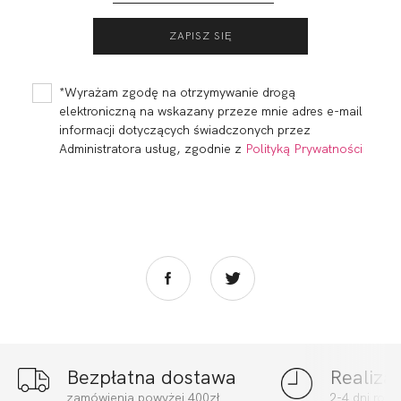
FORTUNA FIGI
FORTUNA
MIDI KAWA
COMFORT FIGI
WYSOKI STAN
115,01
34,46 zł
115,01
34,46 zł
LIGHT BIEL
*Wyrażam zgodę na otrzymywanie drogą
elektroniczną na wskazany przeze mnie adres e-mail
informacji dotyczących świadczonych przez
Administratora usług, zgodnie z
Polityką Prywatności
Bezpłatna dostawa
Realiza
FORTUNA STRINGI
FORTUNA STRINGI
zamówienia powyżej 400zł
2-4 dni rob