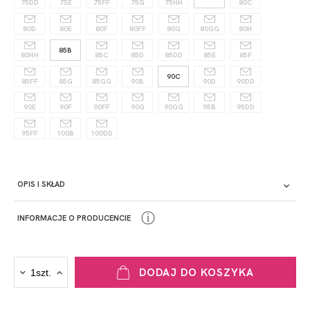
75DD
75E
75FF
75G
75HH
80C
80D
80E
80F
80FF
80G
80GG
80H
85B
80HH
85C
85D
85DD
85E
85F
90C
85FF
85G
85GG
90B
90D
90DD
90E
90F
90FF
90G
90GG
95B
95DD
95FF
100B
100DD
OPIS I SKŁAD
ⓘ
INFORMACJE O PRODUCENCIE
PRODUCENT
DODAJ DO KOSZYKA
Krisline
Fashiontex Group Sp.z o.o. Spółka komandytowa