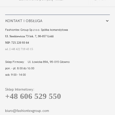
STRINGO SZORTY
COMFORT STRINGI
ECRU
WYSOKI STAN
73,60
22,05 zł
110,00
32,96 zł
LIGHT...
KONTAKT I OBSŁUGA
Fashiontex Group Sp.z o.o. Spółka komandytowa
Ul. Sienkiewicza 73 lok. 7, 90-057 Łódź
NIP: 725 220 93 64
tel. [+48 42] 719 43 15
Sklep Firmowy: Ul. Łowicka 89A, 95-015 Głowno
pon. - pt. 8:00 do 16:00
sob. 9:00 - 14:00
Sklep Internetowy:
+48 606 529 550
FORTUNA
COMFORT
STRINGO SZORTY
97,99
29,36 zł
LIGHT BIEL
biuro@fashiontexgroup.com