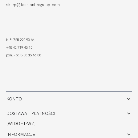
sklep@fashiontexgroup.com
NIP: 725 220 93 64
+48 42 719 43 15
pon. - pt. 8:00 do 16:00
KONTO
DOSTAWA I PŁATNOŚCI
[WIDGET-WZ]
INFORMACJE