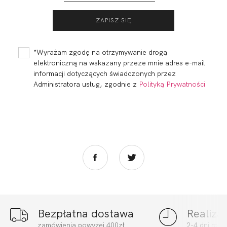
FORTUNA
FORTUNA
COMFORT STRINGI
STRINGO SZORTY
LIGHT BIEL
KAWA
96,00
28,76 zł
73,60
22,08 zł
*Wyrażam zgodę na otrzymywanie drogą
elektroniczną na wskazany przeze mnie adres e-mail
informacji dotyczących świadczonych przez
Administratora usług, zgodnie z
Polityką Prywatności
Bezpłatna dostawa
Realiza
FORTUNA
FORTUNA
zamówienia powyżej 400zł
2-4 dni rob