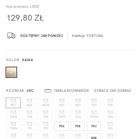
Kod produktu: L0500
129,80 ZŁ
DOSTĘPNY: JAK PONIŻEJ
Kolekcja:
FORTUNA
KOLOR:
KAWA
TABELA ROZMIARÓW
ZOBACZ JAK DOBRAĆ
ROZMIAR:
65C
65C
65D
65DD
65F
65J
70C
70D
70DD
70E
70F
70FF
70G
70GG
70H
75A
75B
75C
70HH
70I
70J
75D
80B