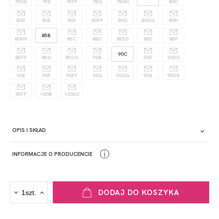
75DD
75E
75FF
75G
75HH
80C
80D
80E
80F
80FF
80G
80GG
80H
85B
80HH
85C
85D
85DD
85E
85F
90C
85FF
85G
85GG
90B
90D
90DD
90E
90F
90FF
90G
90GG
95B
95DD
95FF
100B
100DD
OPIS I SKŁAD
ⓘ
INFORMACJE O PRODUCENCIE
PRODUCENT
DODAJ DO KOSZYKA
Krisline
Fashiontex Group Sp.z o.o. Spółka komandytowa