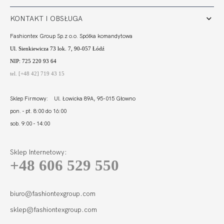
KONTAKT I OBSŁUGA
Fashiontex Group Sp.z o.o. Spółka komandytowa
Ul. Sienkiewicza 73 lok. 7, 90-057 Łódź
NIP: 725 220 93 64
tel. [+48 42] 719 43 15
Sklep Firmowy: Ul. Łowicka 89A, 95-015 Głowno
pon. - pt. 8:00 do 16:00
sob. 9:00 - 14:00
Sklep Internetowy:
+48 606 529 550
FORTUNA STRINGI
BIEL
77,80
23,31 zł
biuro@fashiontexgroup.com
sklep@fashiontexgroup.com