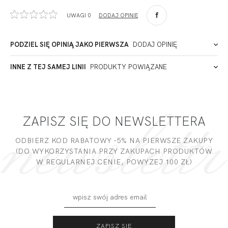
Ul. Sienkiewicza 73 lok. 7,
UWAGI 0
DODAJ OPINIĘ
90-057
Łódź
Polska
PODZIEL SIĘ OPINIĄ JAKO PIERWSZA
DODAJ OPINIĘ
ADRES PUNKTU KONTAKTOWEGO
INNE Z TEJ SAMEJ LINII
PRODUKTY POWIĄZANE
Miałeś już kontakt z naszym produktem? Zostaw opinię
- to dla Ciebie staramy się być najlepsi, a Twoje zdanie bardzo
PODMIOT ODPOWIEDZIALNY ZA WPROWADZENIE DO UE
nam w tym pomoże!
ZAPISZ SIĘ DO NEWSLETTERA
DODAJ OPINIĘ
ODBIERZ KOD RABATOWY -5% NA PIERWSZE ZAKUPY
(DO WYKORZYSTANIA PRZY ZAKUPACH PRODUKTÓW
W REGULARNEJ CENIE, POWYZEJ 100 ZŁ)