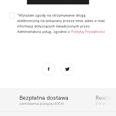
FORTUNA BODY
FORTUNA FIGI
SOFT CZERŃ
MIDI BIEL
221,20 zł
115,01
34,46 zł
*Wyrażam zgodę na otrzymywanie drogą
elektroniczną na wskazany przeze mnie adres e-mail
informacji dotyczących świadczonych przez
Administratora usług, zgodnie z
Polityką Prywatności
Bezpłatna dostawa
Realiza
FORTUNA SOFT
FORTUNA SPACER
zamówienia powyżej 400zł
2-4 dni rob
BIEL
BIEL
208,01
62,32 zł
129,80
38,89 zł