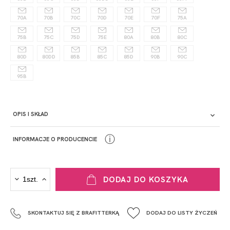
70A
70B
70C
70D
70E
70F
75A
75B
75C
75D
75E
80A
80B
80C
80D
80DD
85B
85C
85D
90B
90C
95B
OPIS I SKŁAD
ⓘ
INFORMACJE O PRODUCENCIE
PRODUCENT
DODAJ DO KOSZYKA
Krisline
Fashiontex Group Sp.z o.o. Spółka komandytowa
SKONTAKTUJ SIĘ Z BRAFITTERKĄ
DODAJ DO LISTY ŻYCZEŃ
+48 42 719 43 15
biuro@fashiontexgroup.com