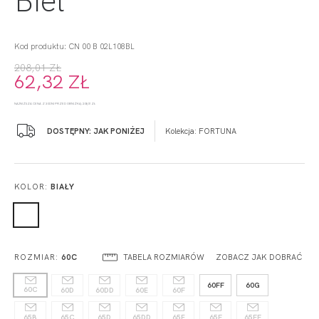
Kod produktu: CN 00 B 02L108BL
208,01 ZŁ
62,32 ZŁ
NAJNIŻSZA CENA Z 30 DNI PRZED OBNIŻKĄ: 208,01 ZŁ
DOSTĘPNY: JAK PONIŻEJ
Kolekcja:
FORTUNA
KOLOR:
BIAŁY
TABELA ROZMIARÓW
ZOBACZ JAK DOBRAĆ
ROZMIAR:
60C
60FF
60G
60C
60D
60DD
60E
60F
65B
65C
65D
65DD
65E
65F
65FF