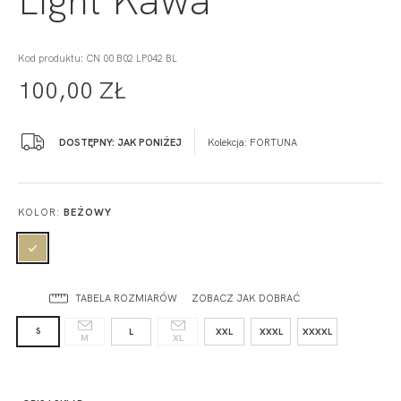
Kod produktu: CN 00 B02 LP042 BL
100,00 ZŁ
DOSTĘPNY: JAK PONIŻEJ
Kolekcja:
FORTUNA
KOLOR:
BEŻOWY
TABELA ROZMIARÓW
ZOBACZ JAK DOBRAĆ
S
L
XXL
XXXL
XXXXL
M
XL