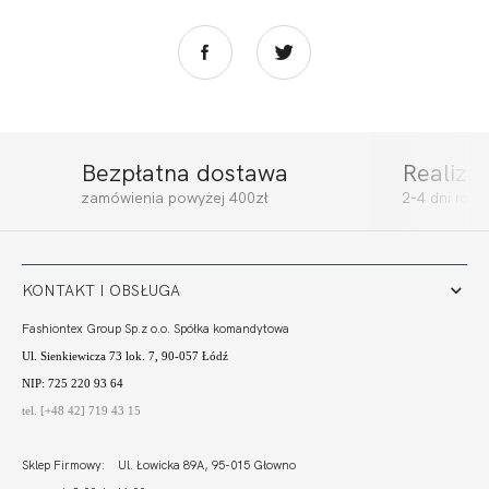
Bezpłatna dostawa
Realiza
FORTUNA
FORTUNA
zamówienia powyżej 400zł
2-4 dni rob
COMFORT BRA
COMFORT FIGI
ULTRA KAWA
LIGHT CZERŃ
233,00 zł
87,00 zł
KONTAKT I OBSŁUGA
Fashiontex Group Sp.z o.o. Spółka komandytowa
Ul. Sienkiewicza 73 lok. 7, 90-057 Łódź
NIP: 725 220 93 64
tel. [+48 42] 719 43 15
Sklep Firmowy: Ul. Łowicka 89A, 95-015 Głowno