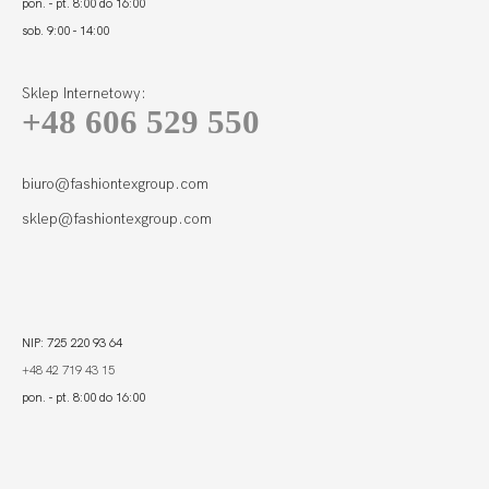
pon. - pt. 8:00 do 16:00
sob. 9:00 - 14:00
Sklep Internetowy:
+48 606 529 550
FORTUNA
COMFORT FIGI
WYSOKI STAN
100,00 zł
LIGHT KAWA
biuro@fashiontexgroup.com
sklep@fashiontexgroup.com
NIP: 725 220 93 64
+48 42 719 43 15
pon. - pt. 8:00 do 16:00