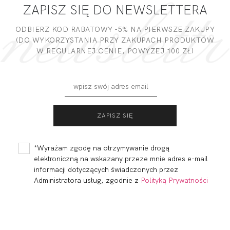
ZAPISZ SIĘ DO NEWSLETTERA
DODAJ OPINIĘ
ODBIERZ KOD RABATOWY -5% NA PIERWSZE ZAKUPY
(DO WYKORZYSTANIA PRZY ZAKUPACH PRODUKTÓW
W REGULARNEJ CENIE, POWYZEJ 100 ZŁ)
FORTUNA
FORTUNA
COMFORT
COMFORT
BALCONETTE MHM
BALCONETTE MHM
242,00 zł
255,00 zł
KAWA
MULTI
*Wyrażam zgodę na otrzymywanie drogą
WIELOFUNKCYJNY...
elektroniczną na wskazany przeze mnie adres e-mail
informacji dotyczących świadczonych przez
Administratora usług, zgodnie z
Polityką Prywatności