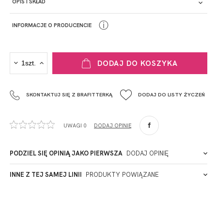
OPIS I SKŁAD
ⓘ
INFORMACJE O PRODUCENCIE
PRODUCENT
DODAJ DO KOSZYKA
Krisline
Fashiontex Group Sp.z o.o. Spółka komandytowa
SKONTAKTUJ SIĘ Z BRAFITTERKĄ
DODAJ DO LISTY ŻYCZEŃ
+48 42 719 43 15
biuro@fashiontexgroup.com
Ul. Sienkiewicza 73 lok. 7,
UWAGI 0
DODAJ OPINIĘ
90-057
Łódź
Polska
PODZIEL SIĘ OPINIĄ JAKO PIERWSZA
DODAJ OPINIĘ
ADRES PUNKTU KONTAKTOWEGO
INNE Z TEJ SAMEJ LINII
PRODUKTY POWIĄZANE
Miałeś już kontakt z naszym produktem? Zostaw opinię
- to dla Ciebie staramy się być najlepsi, a Twoje zdanie bardzo
PODMIOT ODPOWIEDZIALNY ZA WPROWADZENIE DO UE
nam w tym pomoże!