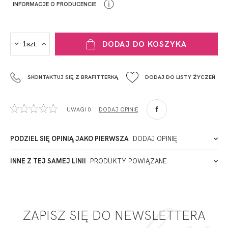
ⓘ
INFORMACJE O PRODUCENCIE
PRODUCENT
DODAJ DO KOSZYKA
Krisline
Fashiontex Group Sp.z o.o. Spółka komandytowa
SKONTAKTUJ SIĘ Z BRAFITTERKĄ
DODAJ DO LISTY ŻYCZEŃ
+48 42 719 43 15
biuro@fashiontexgroup.com
Ul. Sienkiewicza 73 lok. 7,
UWAGI 0
DODAJ OPINIĘ
90-057
Łódź
Polska
PODZIEL SIĘ OPINIĄ JAKO PIERWSZA
DODAJ OPINIĘ
ADRES PUNKTU KONTAKTOWEGO
INNE Z TEJ SAMEJ LINII
PRODUKTY POWIĄZANE
Miałeś już kontakt z naszym produktem? Zostaw opinię
- to dla Ciebie staramy się być najlepsi, a Twoje zdanie bardzo
PODMIOT ODPOWIEDZIALNY ZA WPROWADZENIE DO UE
nam w tym pomoże!
ZAPISZ SIĘ DO NEWSLETTERA