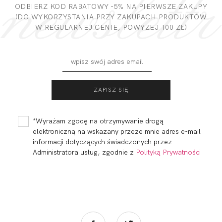
DODAJ OPINIĘ
ODBIERZ KOD RABATOWY -5% NA PIERWSZE ZAKUPY
(DO WYKORZYSTANIA PRZY ZAKUPACH PRODUKTÓW
W REGULARNEJ CENIE, POWYZEJ 100 ZŁ)
FORTUNA
FORTUNA
COMFORT STRINGI
COMFORT STRINGI
LIGHT CZERŃ
WYSOKI STAN
77,99 zł
89,00 zł
LIGHT...
*Wyrażam zgodę na otrzymywanie drogą
elektroniczną na wskazany przeze mnie adres e-mail
informacji dotyczących świadczonych przez
Administratora usług, zgodnie z
Polityką Prywatności