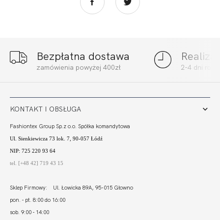
Bezpłatna dostawa
Realiza
FORTUNA
FORTUNA
zamówienia powyżej 400zł
2-4 dni rob
COMFORT
COMFORT
STRINGO SZORTY
BALCONETTE MHM
77,99 zł
242,00 zł
LIGHT KAWA
CZERŃ
KONTAKT I OBSŁUGA
Fashiontex Group Sp.z o.o. Spółka komandytowa
Ul. Sienkiewicza 73 lok. 7, 90-057 Łódź
NIP: 725 220 93 64
tel. [+48 42] 719 43 15
Sklep Firmowy: Ul. Łowicka 89A, 95-015 Głowno
pon. - pt. 8:00 do 16:00
sob. 9:00 - 14:00