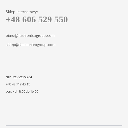
Sklep Internetowy:
+48 606 529 550
FORTUNA
COMFORT
BALCONETTE MHM
255,00 zł
MULTI
biuro@fashiontexgroup.com
WIELOFUNKCYJNY...
sklep@fashiontexgroup.com
NIP: 725 220 93 64
+48 42 719 43 15
pon. - pt. 8:00 do 16:00