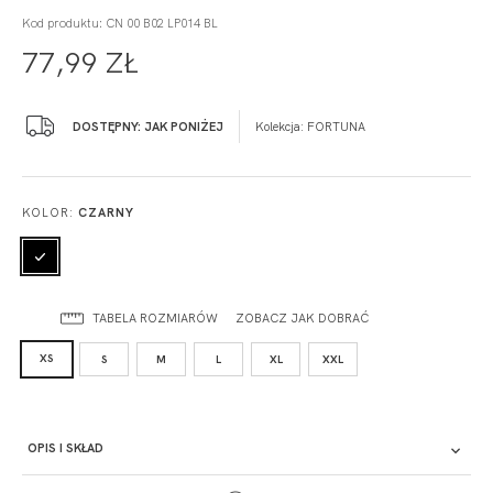
Kod produktu: CN 00 B02 LP014 BL
77,99 ZŁ
DOSTĘPNY: JAK PONIŻEJ
Kolekcja:
FORTUNA
KOLOR:
CZARNY
TABELA ROZMIARÓW
ZOBACZ JAK DOBRAĆ
XS
S
M
L
XL
XXL
OPIS I SKŁAD